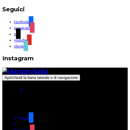
Seguici
facebook
instagram
x
youtube
tiktok
Instagram
Apri/chiudi la barra laterale e di navigazione
0
Seguici
facebook
x