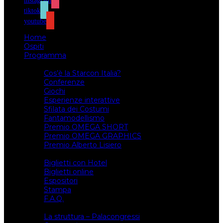
instagram
tiktok
youtube
Home
Ospiti
Programma
Attività
Cos’è la Starcon Italia?
Conferenze
Giochi
Esperienze interattive
Sfilata dei Costumi
Fantamodellismo
Premio OMEGA SHORT
Premio OMEGA GRAPHICS
Premio Alberto Lisiero
Biglietti
Biglietti con Hotel
Biglietti online
Espositori
Stampa
F.A.Q.
Il luogo
La struttura – Palacongressi