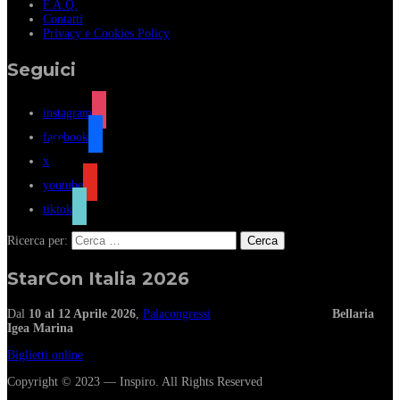
F.A.Q.
Contatti
Privacy e Cookies Policy
Seguici
instagram
facebook
x
youtube
tiktok
Ricerca per:
StarCon Italia 2026
Dal
10 al 12 Aprile 2026
,
Palacongressi
Bellaria
Igea Marina
Biglietti online
Copyright © 2023 — Inspiro. All Rights Reserved