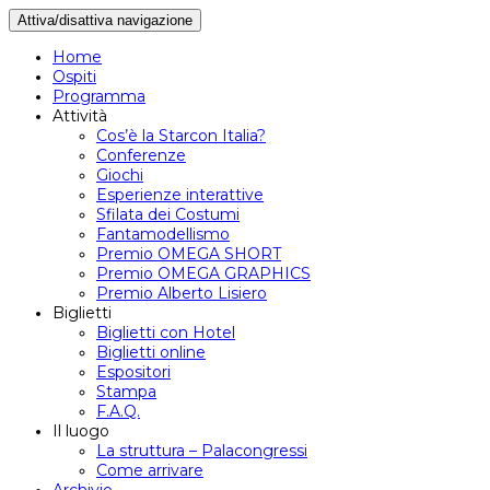
Attiva/disattiva navigazione
Home
Ospiti
Programma
Attività
Cos’è la Starcon Italia?
Conferenze
Giochi
Esperienze interattive
Sfilata dei Costumi
Fantamodellismo
Premio OMEGA SHORT
Premio OMEGA GRAPHICS
Premio Alberto Lisiero
Biglietti
Biglietti con Hotel
Biglietti online
Espositori
Stampa
F.A.Q.
Il luogo
La struttura – Palacongressi
Come arrivare