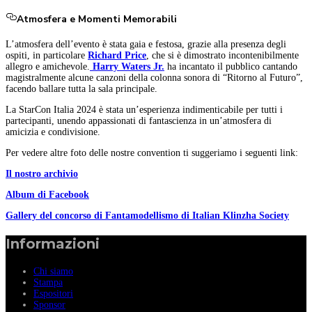
Atmosfera e Momenti Memorabili
L’atmosfera dell’evento è stata gaia e festosa, grazie alla presenza degli
ospiti, in particolare
Richard Price
, che si è dimostrato incontenibilmente
allegro e amichevole.
Harry Waters Jr.
ha incantato il pubblico cantando
magistralmente alcune canzoni della colonna sonora di “Ritorno al Futuro”,
facendo ballare tutta la sala principale.
La StarCon Italia 2024 è stata un’esperienza indimenticabile per tutti i
partecipanti, unendo appassionati di fantascienza in un’atmosfera di
amicizia e condivisione.
Per vedere altre foto delle nostre convention ti suggeriamo i seguenti link:
Il nostro archivio
Album di Facebook
Gallery del concorso di Fantamodellismo di Italian Klinzha Society
Informazioni
Chi siamo
Stampa
Espositori
Sponsor