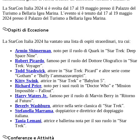
La StarCon Italia 2024 si è svolta dal 17 al 19 maggio presso il Palazzo del
Turismo a Bellaria Igea Marina.
L’evento si è tenuto dal 17 al 19 maggio
2024 presso il Palazzo del Turismo a Bellaria Igea Marina
.
Ospiti di Eccezione
La StarCon Italia 2024 ha vantato una lista di ospiti straordinari, tra cui:
Armin Shimerman
, noto per il ruolo di Quark in “Star Trek: Deep
Space Nine”.
Robert Picardo
, famoso per il ruolo del Dottore Olografico in “Star
Trek: Voyager”.
Todd Stashwick
, attore in “Star Trek: Picard” e altre serie come
“Gotham” e “Buffy l’ammazzavampiri”.
Kitty Swink
, attrice in “Star Trek” e “Babylon 5”.
Richard Price
, noto per i suoi ruoli in “Doctor Who” e “Mission
Impossible – Fallout”.
Harry Waters Jr.
, famoso per il ruolo di Marvin Berry in “Ritorno
al Futuro”.
Beverly Washburn
, attrice nella serie classica di “Star Trek”.
Stefanella Marrama
, doppiatrice e direttrice del doppiaggio
italiana.
Tania Lemani
, attrice e ballerina nota per il suo ruolo in “Star
Trek”.
Conferenze e Attività