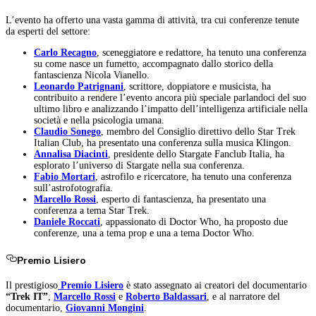
L’evento ha offerto una vasta gamma di attività, tra cui conferenze tenute
da esperti del settore:
Carlo Recagno
, sceneggiatore e redattore, ha tenuto una conferenza
su come nasce un fumetto, accompagnato dallo storico della
fantascienza Nicola Vianello.
Leonardo Patrignani
, scrittore, doppiatore e musicista, ha
contribuito a rendere l’evento ancora più speciale parlandoci del suo
ultimo libro e analizzando l’impatto dell’intelligenza artificiale nella
società e nella psicologia umana.
Claudio Sonego
, membro del Consiglio direttivo dello Star Trek
Italian Club, ha presentato una conferenza sulla musica Klingon.
Annalisa Diacinti
, presidente dello Stargate Fanclub Italia, ha
esplorato l’universo di Stargate nella sua conferenza.
Fabio Mortari
, astrofilo e ricercatore, ha tenuto una conferenza
sull’astrofotografia.
Marcello Rossi
, esperto di fantascienza, ha presentato una
conferenza a tema Star Trek.
Daniele Roccati
, appassionato di Doctor Who, ha proposto due
conferenze, una a tema prop e una a tema Doctor Who.
Premio Lisiero
Il prestigioso
Premio Lisiero
è stato assegnato ai creatori del documentario
“Trek IT”
,
Marcello Rossi
e
Roberto Baldassari
, e al narratore del
documentario,
Giovanni Mongini
.