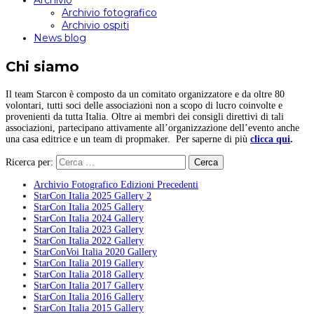
Archivio
Archivio fotografico
Archivio ospiti
News blog
Chi siamo
Il team Starcon è composto da un comitato organizzatore e da oltre 80
volontari, tutti soci delle associazioni non a scopo di lucro coinvolte e
provenienti da tutta Italia. Oltre ai membri dei consigli direttivi di tali
associazioni, partecipano attivamente all’organizzazione dell’evento anche
una casa editrice e un team di propmaker. Per saperne di più
clicca qui
.
Ricerca per:
Archivio Fotografico Edizioni Precedenti
StarCon Italia 2025 Gallery 2
StarCon Italia 2025 Gallery
StarCon Italia 2024 Gallery
StarCon Italia 2023 Gallery
StarCon Italia 2022 Gallery
StarConVoi Italia 2020 Gallery
StarCon Italia 2019 Gallery
StarCon Italia 2018 Gallery
StarCon Italia 2017 Gallery
StarCon Italia 2016 Gallery
StarCon Italia 2015 Gallery