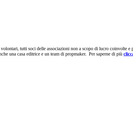
ontari, tutti soci delle associazioni non a scopo di lucro coinvolte e prov
anche una casa editrice e un team di propmaker. Per saperne di più
clicc