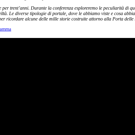
e per trent’anni. Durante la conferenza esploreremo le peculiarità di que
civiltà. Le diverse tipologie di portale, dove le abbiamo viste e cosa a
r ricordare alcune delle mille storie costruite attorno alla Porta delle 
ramma