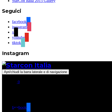
StarCon Italia 2015 Gallery
Seguici
facebook
instagram
x
youtube
tiktok
Instagram
Apri/chiudi la barra laterale e di navigazione
0
Seguici
facebook