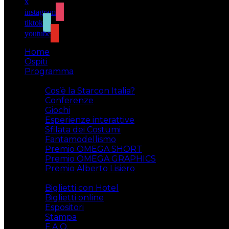
x
instagram
tiktok
youtube
Home
Ospiti
Programma
Attività
Cos’è la Starcon Italia?
Conferenze
Giochi
Esperienze interattive
Sfilata dei Costumi
Fantamodellismo
Premio OMEGA SHORT
Premio OMEGA GRAPHICS
Premio Alberto Lisiero
Biglietti
Biglietti con Hotel
Biglietti online
Espositori
Stampa
F.A.Q.