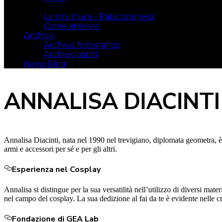
Il luogo
La struttura – Palacongressi
Come arrivare
Archivio
Archivio fotografico
Archivio ospiti
News blog
ANNALISA DIACINTI
Annalisa Diacinti, nata nel 1990 nel trevigiano, diplomata geometra, è
armi e accessori per sé e per gli altri.
Esperienza nel Cosplay
Annalisa si distingue per la sua versatilità nell’utilizzo di diversi ma
nel campo del cosplay. La sua dedizione al fai da te è evidente nelle cr
Fondazione di GEA Lab