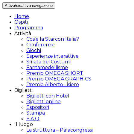
Attiva/disattiva navigazione
Home
Ospiti
Programma
Attività
Cos’è la Starcon Italia?
Conferenze
Giochi
Esperienze interattive
Sfilata dei Costumi
Fantamodellismo
Premio OMEGA SHORT
Premio OMEGA GRAPHICS
Premio Alberto Lisiero
Biglietti
Biglietti con Hotel
Biglietti online
Espositori
Stampa
F.A.Q.
Il luogo
La struttura – Palacongressi