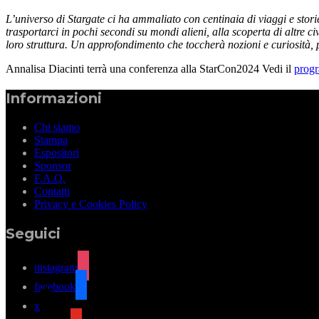
L’universo di Stargate ci ha ammaliato con centinaia di viaggi e stori
trasportarci in pochi secondi su mondi alieni, alla scoperta di altre 
loro struttura. Un approfondimento che toccherà nozioni e curiosità, pe
Annalisa Diacinti terrà una conferenza alla StarCon2024 Vedi il
prog
Informazioni
Chi siamo
Stampa
Espositori
Sponsor
F.A.Q.
Contatti
Privacy e Cookies Policy
Seguici
instagram
facebook
x