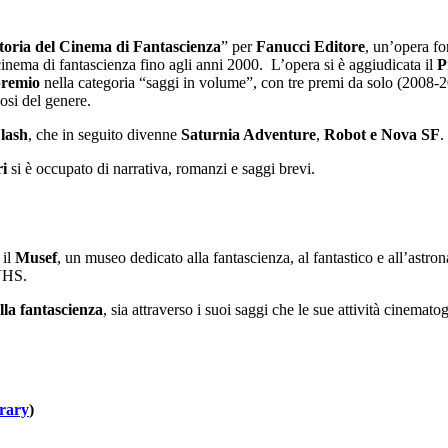
toria del Cinema di Fantascienza
” per
Fanucci Editore
, un’opera fo
 cinema di fantascienza fino agli anni 2000.
L’opera si è aggiudicata il
P
premio
nella categoria “saggi in volume”, con tre premi da solo (2008
si del genere.
lash
, che in seguito divenne
Saturnia Adventure
,
Robot e Nova SF
.
ri
si è occupato di narrativa, romanzi e saggi brevi.
 il
Musef
, un museo dedicato alla fantascienza, al fantastico e all’astro
 VHS.
la fantascienza
, sia attraverso i suoi saggi che le sue attività cinemat
rary
)