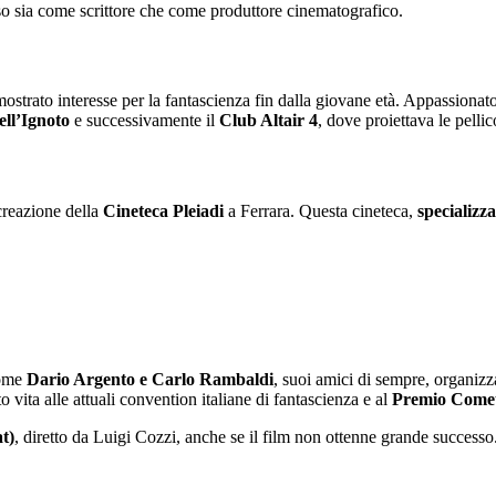
so sia come scrittore che come produttore cinematografico.
strato interesse per la fantascienza fin dalla giovane età. Appassionato
ell’Ignoto
e successivamente il
Club Altair 4
, dove proiettava le pellic
creazione della
Cineteca Pleiadi
a Ferrara. Questa cineteca,
specializz
come
Dario Argento e Carlo Rambaldi
,
suoi amici di sempre,
organizz
 vita alle attuali convention italiane di fantascienza e al
Premio Comet
t)
, diretto da Luigi Cozzi, anche se il film non ottenne grande successo