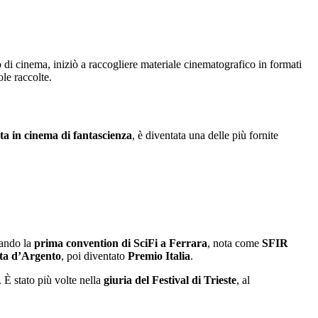
 di cinema, iniziò a raccogliere materiale cinematografico in formati
ole raccolte.
ata in cinema di fantascienza
, è diventata una delle più fornite
ando la
prima convention di SciFi a Ferrara
, nota come
SFIR
a d’Argento
, poi diventato
Premio Italia
.
.
È stato più volte nella
giuria del Festival di Trieste
, al