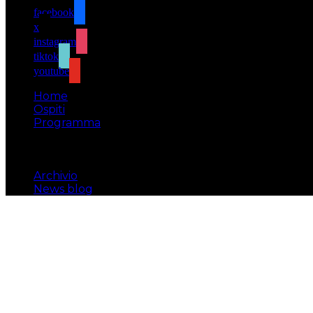
facebook
x
instagram
tiktok
youtube
Home
Ospiti
Programma
Attività
Biglietti
Il luogo
Archivio
News blog