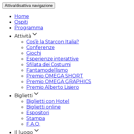
Attiva/disattiva navigazione
Home
Ospiti
Programma
Attività
Cos’è la Starcon Italia?
Conferenze
Giochi
Esperienze interattive
Sfilata dei Costumi
Fantamodellismo
Premio OMEGA SHORT
Premio OMEGA GRAPHICS
Premio Alberto Lisiero
Biglietti
Biglietti con Hotel
Biglietti online
Espositori
Stampa
F.A.Q.
Il luogo