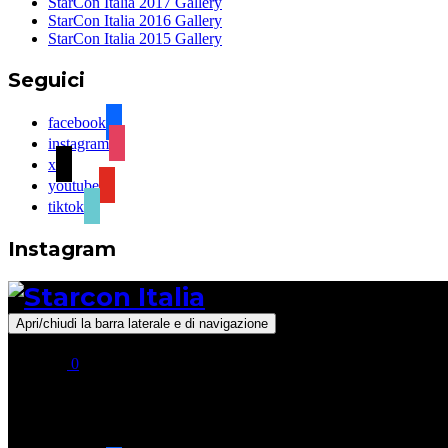
StarCon Italia 2017 Gallery
StarCon Italia 2016 Gallery
StarCon Italia 2015 Gallery
Seguici
facebook
instagram
x
youtube
tiktok
Instagram
Apri/chiudi la barra laterale e di navigazione
0
Seguici