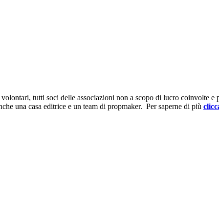
ontari, tutti soci delle associazioni non a scopo di lucro coinvolte e prov
anche una casa editrice e un team di propmaker. Per saperne di più
clicc