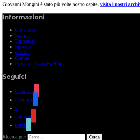
Giovanni Mongini è stato più volte nostro ospite,
visita i nostri archi
Informazioni
Chi siamo
Stampa
Espositori
Sponsor
F.A.Q.
Contatti
Privacy e Cookies Policy
Seguici
instagram
facebook
x
youtube
tiktok
Ricerca per: