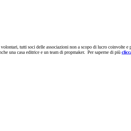
ontari, tutti soci delle associazioni non a scopo di lucro coinvolte e prov
anche una casa editrice e un team di propmaker. Per saperne di più
clicc