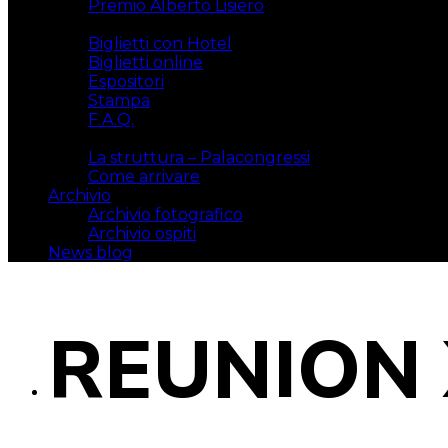
Premio Alberto Lisiero
Biglietti
Biglietti con Hotel
Biglietti online
Espositori
Stampa
F.A.Q.
Il luogo
La struttura – Palacongressi
Come arrivare
Archivio
Archivio fotografico
Archivio ospiti
News blog
REUNION 