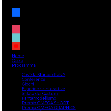
navigazione
facebook
x
instagram
tiktok
youtube
Home
Ospiti
Programma
Attività
Cos’è la Starcon Italia?
Conferenze
Giochi
Esperienze interattive
Sfilata dei Costumi
Fantamodellismo
Premio OMEGA SHORT
Premio OMEGA GRAPHICS