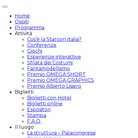
Attiva/disattiva
navigazione
Home
Ospiti
Programma
Attività
Cos’è la Starcon Italia?
Conferenze
Giochi
Esperienze interattive
Sfilata dei Costumi
Fantamodellismo
Premio OMEGA SHORT
Premio OMEGA GRAPHICS
Premio Alberto Lisiero
Biglietti
Biglietti con Hotel
Biglietti online
Espositori
Stampa
F.A.Q.
Il luogo
La struttura – Palacongressi