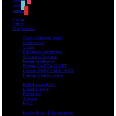
instagram
tiktok
youtube
Home
Ospiti
Programma
Attività
Cos’è la Starcon Italia?
Conferenze
Giochi
Esperienze interattive
Sfilata dei Costumi
Fantamodellismo
Premio OMEGA SHORT
Premio OMEGA GRAPHICS
Premio Alberto Lisiero
Biglietti
Biglietti con Hotel
Biglietti online
Espositori
Stampa
F.A.Q.
Il luogo
La struttura – Palacongressi