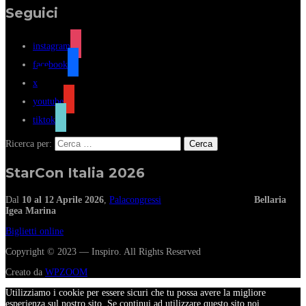
Seguici
instagram
facebook
x
youtube
tiktok
Ricerca per:
StarCon Italia 2026
Dal
10 al 12 Aprile 2026
,
Palacongressi
Bellaria
Igea Marina
Biglietti online
Copyright © 2023 — Inspiro. All Rights Reserved
Creato da
WPZOOM
Utilizziamo i cookie per essere sicuri che tu possa avere la migliore
esperienza sul nostro sito. Se continui ad utilizzare questo sito noi