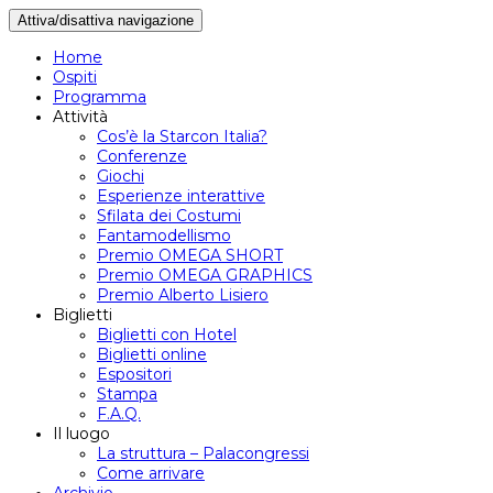
Attiva/disattiva navigazione
Home
Ospiti
Programma
Attività
Cos’è la Starcon Italia?
Conferenze
Giochi
Esperienze interattive
Sfilata dei Costumi
Fantamodellismo
Premio OMEGA SHORT
Premio OMEGA GRAPHICS
Premio Alberto Lisiero
Biglietti
Biglietti con Hotel
Biglietti online
Espositori
Stampa
F.A.Q.
Il luogo
La struttura – Palacongressi
Come arrivare