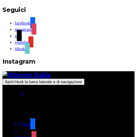
Seguici
facebook
instagram
x
youtube
tiktok
Instagram
Apri/chiudi la barra laterale e di navigazione
0
Seguici
facebook
x