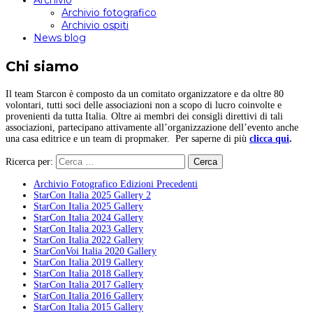
Archivio
Archivio fotografico
Archivio ospiti
News blog
Chi siamo
Il team Starcon è composto da un comitato organizzatore e da oltre 80
volontari, tutti soci delle associazioni non a scopo di lucro coinvolte e
provenienti da tutta Italia. Oltre ai membri dei consigli direttivi di tali
associazioni, partecipano attivamente all’organizzazione dell’evento anche
una casa editrice e un team di propmaker. Per saperne di più
clicca qui
.
Ricerca per:
Archivio Fotografico Edizioni Precedenti
StarCon Italia 2025 Gallery 2
StarCon Italia 2025 Gallery
StarCon Italia 2024 Gallery
StarCon Italia 2023 Gallery
StarCon Italia 2022 Gallery
StarConVoi Italia 2020 Gallery
StarCon Italia 2019 Gallery
StarCon Italia 2018 Gallery
StarCon Italia 2017 Gallery
StarCon Italia 2016 Gallery
StarCon Italia 2015 Gallery