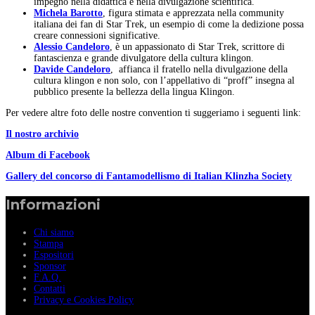
impegno nella didattica e nella divulgazione scientifica.
Michela Barotto
, figura stimata e apprezzata nella community
italiana dei fan di Star Trek, un esempio di come la dedizione possa
creare connessioni significative.
Alessio Candeloro
, è un appassionato di Star Trek, scrittore di
fantascienza e grande divulgatore della cultura klingon.
Davide Candeloro
, affianca il fratello nella divulgazione della
cultura klingon e non solo, con l’appellativo di “proff” insegna al
pubblico presente la bellezza della lingua Klingon.
Per vedere altre foto delle nostre convention ti suggeriamo i seguenti link:
Il nostro archivio
Album di Facebook
Gallery del concorso di Fantamodellismo di Italian Klinzha Society
Informazioni
Chi siamo
Stampa
Espositori
Sponsor
F.A.Q.
Contatti
Privacy e Cookies Policy