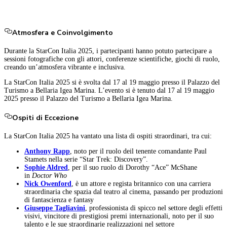
Atmosfera e Coinvolgimento
Durante la StarCon Italia 2025, i partecipanti hanno potuto partecipare a
sessioni fotografiche con gli attori, conferenze scientifiche, giochi di ruolo,
creando un’atmosfera vibrante e inclusiva.
La StarCon Italia 2025 si è svolta dal 17 al 19 maggio presso il Palazzo del
Turismo a Bellaria Igea Marina. L’evento si è tenuto dal 17 al 19 maggio
2025 presso il Palazzo del Turismo a Bellaria Igea Marina.
Ospiti di Eccezione
La StarCon Italia 2025 ha vantato una lista di ospiti straordinari, tra cui:
Anthony Rapp
, noto per il ruolo deil tenente comandante Paul
Stamets nella serie “Star Trek: Discovery”.
Sophie Aldred
, per il suo ruolo di Dorothy “Ace” McShane
in
Doctor Who
Nick Owenford
, è un attore e regista britannico con una carriera
straordinaria che spazia dal teatro al cinema, passando per produzioni
di fantascienza e fantasy
Giuseppe Tagliavini
, professionista di spicco nel settore degli effetti
visivi, vincitore di prestigiosi premi internazionali, noto per il suo
talento e le sue straordinarie realizzazioni nel settore