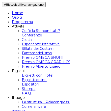
Attiva/disattiva navigazione
Home
Ospiti
Programma
Attività
Cos’è la Starcon Italia?
Conferenze
Giochi
Esperienze interattive
Sfilata dei Costumi
Fantamodellismo
Premio OMEGA SHORT
Premio OMEGA GRAPHICS
Premio Alberto Lisiero
Biglietti
Biglietti con Hotel
Biglietti online
Espositori
Stampa
F.A.Q.
Il luogo
La struttura – Palacongressi
Come arrivare