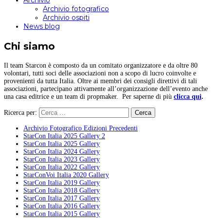
Archivio
Archivio fotografico
Archivio ospiti
News blog
Chi siamo
Il team Starcon è composto da un comitato organizzatore e da oltre 80
volontari, tutti soci delle associazioni non a scopo di lucro coinvolte e
provenienti da tutta Italia. Oltre ai membri dei consigli direttivi di tali
associazioni, partecipano attivamente all’organizzazione dell’evento anche
una casa editrice e un team di propmaker. Per saperne di più
clicca qui
.
Ricerca per:
Archivio Fotografico Edizioni Precedenti
StarCon Italia 2025 Gallery 2
StarCon Italia 2025 Gallery
StarCon Italia 2024 Gallery
StarCon Italia 2023 Gallery
StarCon Italia 2022 Gallery
StarConVoi Italia 2020 Gallery
StarCon Italia 2019 Gallery
StarCon Italia 2018 Gallery
StarCon Italia 2017 Gallery
StarCon Italia 2016 Gallery
StarCon Italia 2015 Gallery