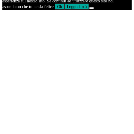
esperienza sul nostro sito. Se continui ad utilizzare questo sito noi
assumiamo che tu ne sia felice.
Ok
Leggi di più