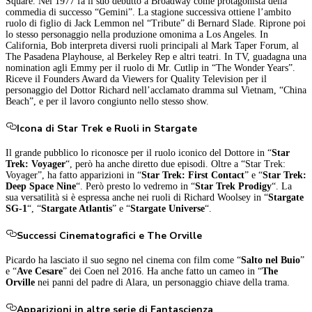
Square. Nel 1977 fa il suo debutto a Broadway come protagonista della
commedia di successo “Gemini”. La stagione successiva ottiene l’ambito
ruolo di figlio di Jack Lemmon nel “Tribute” di Bernard Slade. Riprone poi
lo stesso personaggio nella produzione omonima a Los Angeles. In
California, Bob interpreta diversi ruoli principali al Mark Taper Forum, al
The Pasadena Playhouse, al Berkeley Rep e altri teatri. In TV, guadagna una
nomination agli Emmy per il ruolo di Mr. Cutlip in “The Wonder Years”.
Riceve il Founders Award da Viewers for Quality Television per il
personaggio del Dottor Richard nell’acclamato dramma sul Vietnam, “China
Beach”, e per il lavoro congiunto nello stesso show.
Icona di Star Trek e Ruoli in Stargate
Il grande pubblico lo riconosce per il ruolo iconico del Dottore in “
Star
Trek: Voyager
“, però ha anche diretto due episodi. Oltre a “Star Trek:
Voyager”, ha fatto apparizioni in “
Star Trek: First Contact
” e “
Star Trek:
Deep Space Nine
“. Però presto lo vedremo in “
Star Trek Prodigy
“. La
sua versatilità si è espressa anche nei ruoli di Richard Woolsey in “
Stargate
SG-1
“, “
Stargate Atlantis
” e “
Stargate Universe
“.
Successi Cinematografici e The Orville
Picardo ha lasciato il suo segno nel cinema con film come “
Salto nel Buio
”
e “
Ave Cesare
” dei Coen nel 2016. Ha anche fatto un cameo in “
The
Orville
nei panni del padre di Alara, un personaggio chiave della trama.
Apparizioni in altre serie di Fantascienza