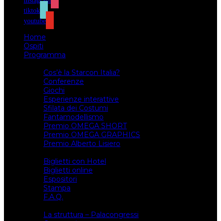
instagram
tiktok
youtube
Home
Ospiti
Programma
Attività
Cos’è la Starcon Italia?
Conferenze
Giochi
Esperienze interattive
Sfilata dei Costumi
Fantamodellismo
Premio OMEGA SHORT
Premio OMEGA GRAPHICS
Premio Alberto Lisiero
Biglietti
Biglietti con Hotel
Biglietti online
Espositori
Stampa
F.A.Q.
Il luogo
La struttura – Palacongressi