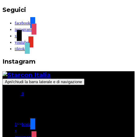
Seguici
facebook
instagram
x
youtube
tiktok
Instagram
Apri/chiudi la barra laterale e di navigazione
0
Seguici
facebook
x