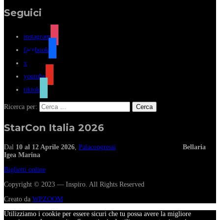
Seguici
instagram
facebook
x
youtube
tiktok
Ricerca per:
StarCon Italia 2026
Dal
10 al 12 Aprile 2026
,
Palacongressi
Bellaria
Igea Marina
Biglietti online
Copyright © 2023 — Inspiro. All Rights Reserved
Creato da
WPZOOM
Utilizziamo i cookie per essere sicuri che tu possa avere la migliore