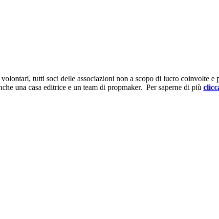
ontari, tutti soci delle associazioni non a scopo di lucro coinvolte e prov
anche una casa editrice e un team di propmaker. Per saperne di più
clicc