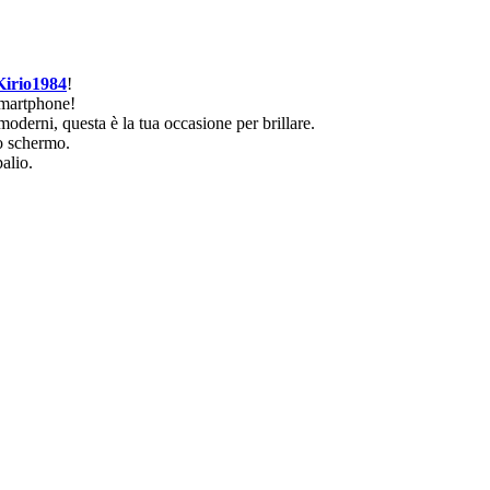
Kirio1984
!
 smartphone!
moderni, questa è la tua occasione per brillare.
lo schermo.
palio.