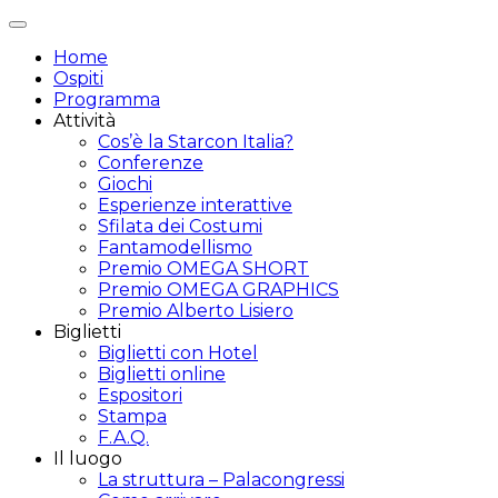
Attiva/disattiva
navigazione
Home
Ospiti
Programma
Attività
Cos’è la Starcon Italia?
Conferenze
Giochi
Esperienze interattive
Sfilata dei Costumi
Fantamodellismo
Premio OMEGA SHORT
Premio OMEGA GRAPHICS
Premio Alberto Lisiero
Biglietti
Biglietti con Hotel
Biglietti online
Espositori
Stampa
F.A.Q.
Il luogo
La struttura – Palacongressi