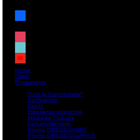
navigazione
facebook
x
instagram
tiktok
youtube
Home
Ospiti
Programma
Attività
Cos’è la Starcon Italia?
Conferenze
Giochi
Esperienze interattive
Sfilata dei Costumi
Fantamodellismo
Premio OMEGA SHORT
Premio OMEGA GRAPHICS