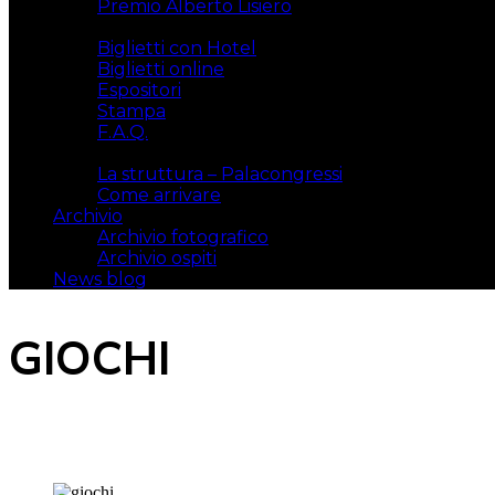
Premio Alberto Lisiero
Biglietti
Biglietti con Hotel
Biglietti online
Espositori
Stampa
F.A.Q.
Il luogo
La struttura – Palacongressi
Come arrivare
Archivio
Archivio fotografico
Archivio ospiti
News blog
GIOCHI