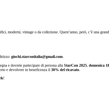
ntifici, moderni, vintage o da collezione. Quest’anno, però, c’è una grand
dirizzo:
giochi.starconitalia@gmail.com
.
nsegna e dovrete partecipare di persona alla
StarCon 2025
,
domenica 1
fferto e devolvere in beneficenza il
30% del ricavato
.
ek
!