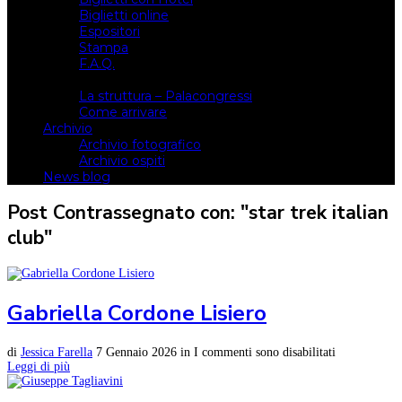
Biglietti online
Espositori
Stampa
F.A.Q.
Il luogo
La struttura – Palacongressi
Come arrivare
Archivio
Archivio fotografico
Archivio ospiti
News blog
Post Contrassegnato con: "star trek italian
club"
Gabriella Cordone Lisiero
di
Jessica Farella
7 Gennaio 2026
in
I commenti sono disabilitati
Leggi di più