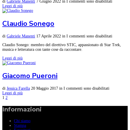
di
Gabriele Manenti
7 Giugno 2022
in
I commenti sono disabilitati
Leggi di più
Claudio Sonego
di
Gabriele Manenti
17 Aprile 2022
in
I commenti sono disabilitati
Claudio Sonego: membro del direttivo STIC, appassionato di Star Trek,
musica e letteratura con tante cose da raccontare.
Leggi di più
Giacomo Pueroni
di
Jessica Farella
20 Maggio 2017
in
I commenti sono disabilitati
Leggi di più
1
2
Informazioni
Chi siamo
Stampa