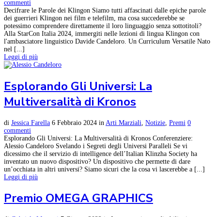
commenti
Decifrare le Parole dei Klingon Siamo tutti affascinati dalle epiche parole
dei guerrieri Klingon nei film e telefilm, ma cosa succederebbe se
potessimo comprendere direttamente il loro linguaggio senza sottotitoli?
Alla StarCon Italia 2024, immergiti nelle lezioni di lingua Klingon con
l'ambasciatore linguistico Davide Candeloro. Un Curriculum Versatile Nato
nel [...]
Leggi di più
Esplorando Gli Universi: La
Multiversalità di Kronos
di
Jessica Farella
6 Febbraio 2024
in
Arti Marziali
,
Notizie
,
Premi
0
commenti
Esplorando Gli Universi: La Multiversalità di Kronos Conferenziere:
Alessio Candeloro Svelando i Segreti degli Universi Paralleli Se vi
dicessimo che il servizio di intelligence dell’Italian Klinzha Society ha
inventato un nuovo dispositivo? Un dispositivo che permette di dare
un’occhiata in altri universi? Siamo sicuri che la cosa vi lascerebbe a [...]
Leggi di più
Premio OMEGA GRAPHICS