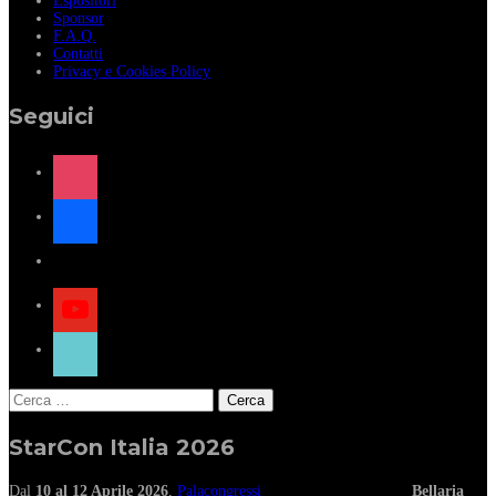
Espositori
Sponsor
F.A.Q.
Contatti
Privacy e Cookies Policy
Seguici
instagram
facebook
x
youtube
tiktok
Ricerca
per:
StarCon Italia 2026
Dal
10 al 12 Aprile 2026
,
Palacongressi
Bellaria