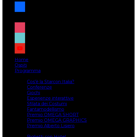
facebook
x
instagram
tiktok
youtube
Home
Ospiti
Programma
Attività
Cos’è la Starcon Italia?
Conferenze
Giochi
Esperienze interattive
Sfilata dei Costumi
Fantamodellismo
Premio OMEGA SHORT
Premio OMEGA GRAPHICS
Premio Alberto Lisiero
Biglietti
Biglietti con Hotel