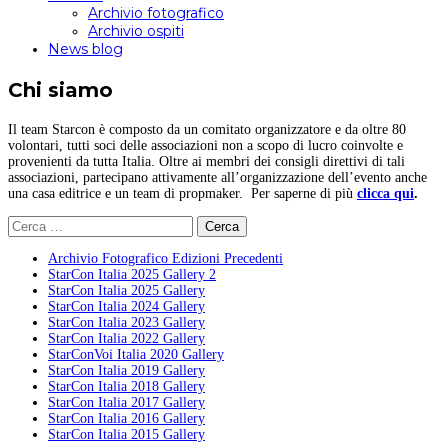
Archivio fotografico
Archivio ospiti
News blog
Chi siamo
Il team Starcon è composto da un comitato organizzatore e da oltre 80
volontari, tutti soci delle associazioni non a scopo di lucro coinvolte e
provenienti da tutta Italia. Oltre ai membri dei consigli direttivi di tali
associazioni, partecipano attivamente all’organizzazione dell’evento anche
una casa editrice e un team di propmaker. Per saperne di più
clicca qui
.
Ricerca
per:
Archivio Fotografico Edizioni Precedenti
StarCon Italia 2025 Gallery 2
StarCon Italia 2025 Gallery
StarCon Italia 2024 Gallery
StarCon Italia 2023 Gallery
StarCon Italia 2022 Gallery
StarConVoi Italia 2020 Gallery
StarCon Italia 2019 Gallery
StarCon Italia 2018 Gallery
StarCon Italia 2017 Gallery
StarCon Italia 2016 Gallery
StarCon Italia 2015 Gallery