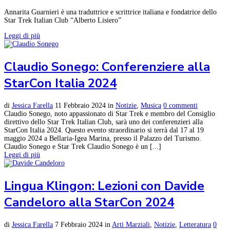
Annarita Guarnieri è una traduttrice e scrittrice italiana e fondatrice dello
Star Trek Italian Club “Alberto Lisiero”
Leggi di più
Claudio Sonego: Conferenziere alla
StarCon Italia 2024
di
Jessica Farella
11 Febbraio 2024
in
Notizie
,
Musica
0 commenti
Claudio Sonego, noto appassionato di Star Trek e membro del Consiglio
direttivo dello Star Trek Italian Club, sarà uno dei conferenzieri alla
StarCon Italia 2024. Questo evento straordinario si terrà dal 17 al 19
maggio 2024 a Bellaria-Igea Marina, presso il Palazzo del Turismo.
Claudio Sonego e Star Trek Claudio Sonego è un [...]
Leggi di più
Lingua Klingon: Lezioni con Davide
Candeloro alla StarCon 2024
di
Jessica Farella
7 Febbraio 2024
in
Arti Marziali
,
Notizie
,
Letteratura
0