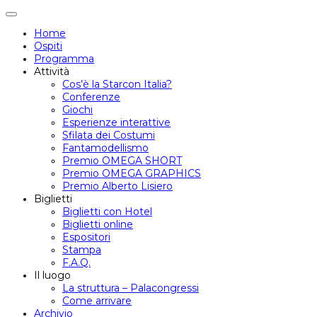
Attiva/disattiva
navigazione
Home
Ospiti
Programma
Attività
Cos’è la Starcon Italia?
Conferenze
Giochi
Esperienze interattive
Sfilata dei Costumi
Fantamodellismo
Premio OMEGA SHORT
Premio OMEGA GRAPHICS
Premio Alberto Lisiero
Biglietti
Biglietti con Hotel
Biglietti online
Espositori
Stampa
F.A.Q.
Il luogo
La struttura – Palacongressi
Come arrivare
Archivio