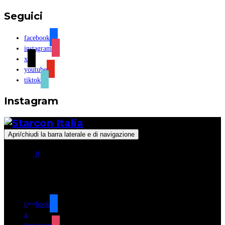
Seguici
facebook
instagram
x
youtube
tiktok
Instagram
Apri/chiudi la barra laterale e di navigazione
0
Seguici
facebook
x