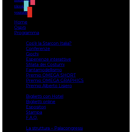
instagram
tiktok
youtube
Home
Ospiti
Programma
Attività
Cos’è la Starcon Italia?
Conferenze
Giochi
Esperienze interattive
Sfilata dei Costumi
Fantamodellismo
Premio OMEGA SHORT
Premio OMEGA GRAPHICS
Premio Alberto Lisiero
Biglietti
Biglietti con Hotel
Biglietti online
Espositori
Stampa
F.A.Q.
Il luogo
La struttura – Palacongressi