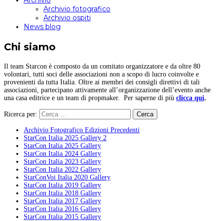
Archivio
Archivio fotografico
Archivio ospiti
News blog
Chi siamo
Il team Starcon è composto da un comitato organizzatore e da oltre 80
volontari, tutti soci delle associazioni non a scopo di lucro coinvolte e
provenienti da tutta Italia. Oltre ai membri dei consigli direttivi di tali
associazioni, partecipano attivamente all’organizzazione dell’evento anche
una casa editrice e un team di propmaker. Per saperne di più
clicca qui
.
Ricerca per:
Archivio Fotografico Edizioni Precedenti
StarCon Italia 2025 Gallery 2
StarCon Italia 2025 Gallery
StarCon Italia 2024 Gallery
StarCon Italia 2023 Gallery
StarCon Italia 2022 Gallery
StarConVoi Italia 2020 Gallery
StarCon Italia 2019 Gallery
StarCon Italia 2018 Gallery
StarCon Italia 2017 Gallery
StarCon Italia 2016 Gallery
StarCon Italia 2015 Gallery