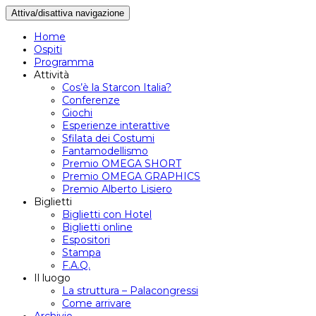
Attiva/disattiva navigazione
Home
Ospiti
Programma
Attività
Cos’è la Starcon Italia?
Conferenze
Giochi
Esperienze interattive
Sfilata dei Costumi
Fantamodellismo
Premio OMEGA SHORT
Premio OMEGA GRAPHICS
Premio Alberto Lisiero
Biglietti
Biglietti con Hotel
Biglietti online
Espositori
Stampa
F.A.Q.
Il luogo
La struttura – Palacongressi
Come arrivare