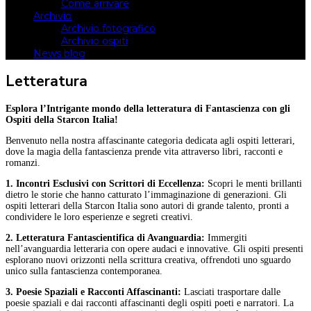
Come arrivare
Archivio
Archivio fotografico
Archivio ospiti
News blog
Letteratura
Esplora l’Intrigante mondo della letteratura di Fantascienza con gli
Ospiti della Starcon Italia!
Benvenuto nella nostra affascinante categoria dedicata agli ospiti letterari,
dove la magia della fantascienza prende vita attraverso libri, racconti e
romanzi.
1. Incontri Esclusivi con Scrittori di Eccellenza:
Scopri le menti brillanti
dietro le storie che hanno catturato l’immaginazione di generazioni. Gli
ospiti letterari della Starcon Italia sono autori di grande talento, pronti a
condividere le loro esperienze e segreti creativi.
2. Letteratura Fantascientifica di Avanguardia:
Immergiti
nell’avanguardia letteraria con opere audaci e innovative. Gli ospiti presenti
esplorano nuovi orizzonti nella scrittura creativa, offrendoti uno sguardo
unico sulla fantascienza contemporanea.
3. Poesie Spaziali e Racconti Affascinanti:
Lasciati trasportare dalle
poesie spaziali e dai racconti affascinanti degli ospiti poeti e narratori. La