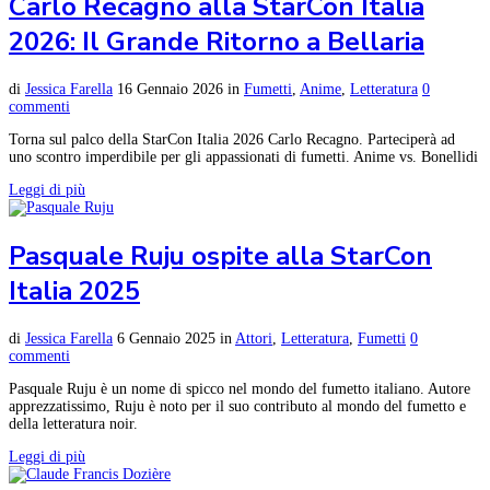
Carlo Recagno alla StarCon Italia
2026: Il Grande Ritorno a Bellaria
di
Jessica Farella
16 Gennaio 2026
in
Fumetti
,
Anime
,
Letteratura
0
commenti
Torna sul palco della StarCon Italia 2026 Carlo Recagno. Parteciperà ad
uno scontro imperdibile per gli appassionati di fumetti. Anime vs. Bonellidi
Leggi di più
Pasquale Ruju ospite alla StarCon
Italia 2025
di
Jessica Farella
6 Gennaio 2025
in
Attori
,
Letteratura
,
Fumetti
0
commenti
Pasquale Ruju è un nome di spicco nel mondo del fumetto italiano. Autore
apprezzatissimo, Ruju è noto per il suo contributo al mondo del fumetto e
della letteratura noir.
Leggi di più