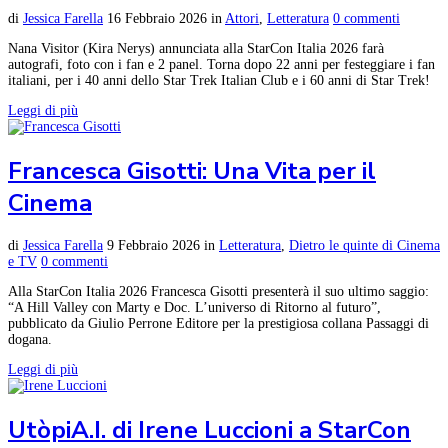
di
Jessica Farella
16 Febbraio 2026
in
Attori
,
Letteratura
0 commenti
Nana Visitor (Kira Nerys) annunciata alla StarCon Italia 2026 farà
autografi, foto con i fan e 2 panel. Torna dopo 22 anni per festeggiare i fan
italiani, per i 40 anni dello Star Trek Italian Club e i 60 anni di Star Trek!
Leggi di più
Francesca Gisotti: Una Vita per il
Cinema
di
Jessica Farella
9 Febbraio 2026
in
Letteratura
,
Dietro le quinte di Cinema
e TV
0 commenti
Alla StarCon Italia 2026 Francesca Gisotti presenterà il suo ultimo saggio:
“A Hill Valley con Marty e Doc. L’universo di Ritorno al futuro”,
pubblicato da Giulio Perrone Editore per la prestigiosa collana Passaggi di
dogana.
Leggi di più
UtòpiA.I. di Irene Luccioni a StarCon