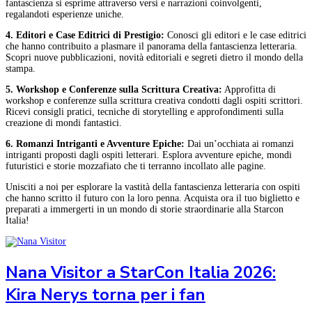
fantascienza si esprime attraverso versi e narrazioni coinvolgenti,
regalandoti esperienze uniche.
4. Editori e Case Editrici di Prestigio:
Conosci gli editori e le case editrici
che hanno contribuito a plasmare il panorama della fantascienza letteraria.
Scopri nuove pubblicazioni, novità editoriali e segreti dietro il mondo della
stampa.
5. Workshop e Conferenze sulla Scrittura Creativa:
Approfitta di
workshop e conferenze sulla scrittura creativa condotti dagli ospiti scrittori.
Ricevi consigli pratici, tecniche di storytelling e approfondimenti sulla
creazione di mondi fantastici.
6. Romanzi Intriganti e Avventure Epiche:
Dai un’occhiata ai romanzi
intriganti proposti dagli ospiti letterari. Esplora avventure epiche, mondi
futuristici e storie mozzafiato che ti terranno incollato alle pagine.
Unisciti a noi per esplorare la vastità della fantascienza letteraria con ospiti
che hanno scritto il futuro con la loro penna. Acquista ora il tuo biglietto e
preparati a immergerti in un mondo di storie straordinarie alla Starcon
Italia!
Nana Visitor a StarCon Italia 2026:
Kira Nerys torna per i fan