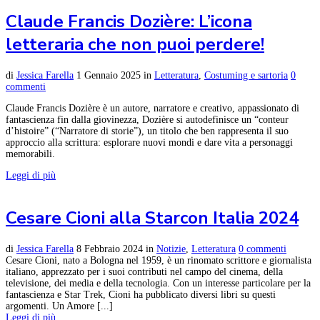
Claude Francis Dozière: L’icona
letteraria che non puoi perdere!
di
Jessica Farella
1 Gennaio 2025
in
Letteratura
,
Costuming e sartoria
0
commenti
Claude Francis Dozière è un autore, narratore e creativo, appassionato di
fantascienza fin dalla giovinezza, Dozière si autodefinisce un “conteur
d’histoire” (“Narratore di storie”), un titolo che ben rappresenta il suo
approccio alla scrittura: esplorare nuovi mondi e dare vita a personaggi
memorabili.
Leggi di più
Cesare Cioni alla Starcon Italia 2024
di
Jessica Farella
8 Febbraio 2024
in
Notizie
,
Letteratura
0 commenti
Cesare Cioni, nato a Bologna nel 1959, è un rinomato scrittore e giornalista
italiano, apprezzato per i suoi contributi nel campo del cinema, della
televisione, dei media e della tecnologia. Con un interesse particolare per la
fantascienza e Star Trek, Cioni ha pubblicato diversi libri su questi
argomenti. Un Amore [...]
Leggi di più