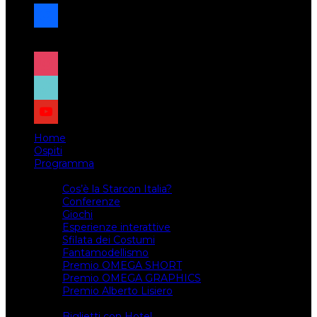
facebook
x
instagram
tiktok
youtube
Home
Ospiti
Programma
Attività
Cos’è la Starcon Italia?
Conferenze
Giochi
Esperienze interattive
Sfilata dei Costumi
Fantamodellismo
Premio OMEGA SHORT
Premio OMEGA GRAPHICS
Premio Alberto Lisiero
Biglietti
Biglietti con Hotel