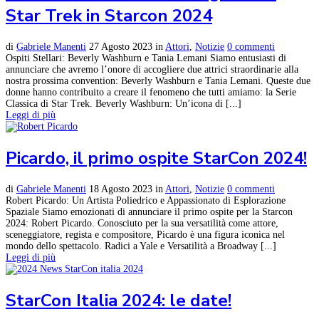
Star Trek in Starcon 2024
di
Gabriele Manenti
27 Agosto 2023
in
Attori
,
Notizie
0 commenti
Ospiti Stellari: Beverly Washburn e Tania Lemani Siamo entusiasti di
annunciare che avremo l’onore di accogliere due attrici straordinarie alla
nostra prossima convention: Beverly Washburn e Tania Lemani. Queste due
donne hanno contribuito a creare il fenomeno che tutti amiamo: la Serie
Classica di Star Trek. Beverly Washburn: Un’icona di [...]
Leggi di più
Picardo, il primo ospite StarCon 2024!
di
Gabriele Manenti
18 Agosto 2023
in
Attori
,
Notizie
0 commenti
Robert Picardo: Un Artista Poliedrico e Appassionato di Esplorazione
Spaziale Siamo emozionati di annunciare il primo ospite per la Starcon
2024: Robert Picardo. Conosciuto per la sua versatilità come attore,
sceneggiatore, regista e compositore, Picardo è una figura iconica nel
mondo dello spettacolo. Radici a Yale e Versatilità a Broadway [...]
Leggi di più
StarCon Italia 2024: le date!