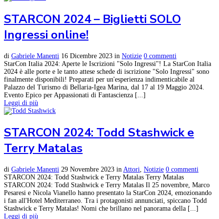
STARCON 2024 – Biglietti SOLO
Ingressi online!
di
Gabriele Manenti
16 Dicembre 2023
in
Notizie
0 commenti
StarCon Italia 2024: Aperte le Iscrizioni "Solo Ingressi"! La StarCon Italia
2024 è alle porte e le tanto attese schede di iscrizione "Solo Ingressi" sono
finalmente disponibili! Preparati per un'esperienza indimenticabile al
Palazzo del Turismo di Bellaria-Igea Marina, dal 17 al 19 Maggio 2024.
Evento Epico per Appassionati di Fantascienza [...]
Leggi di più
STARCON 2024: Todd Stashwick e
Terry Matalas
di
Gabriele Manenti
29 Novembre 2023
in
Attori
,
Notizie
0 commenti
STARCON 2024: Todd Stashwick e Terry Matalas Terry Matalas
STARCON 2024: Todd Stashwick e Terry Matalas Il 25 novembre, Marco
Pesaresi e Nicola Vianello hanno presentato la StarCon 2024, emozionando
i fan all'Hotel Mediterraneo. Tra i protagonisti annunciati, spiccano Todd
Stashwick e Terry Matalas! Nomi che brillano nel panorama della [...]
Leggi di più