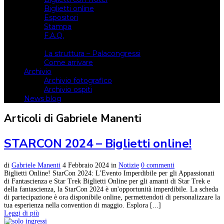
Biglietti online
Espositori
Stampa
F.A.Q.
Il luogo
La struttura – Palacongressi
Come arrivare
Archivio
Archivio fotografico
Archivio ospiti
News blog
Articoli di Gabriele Manenti
STARCON 2024 – Biglietti online!
di
Gabriele Manenti
4 Febbraio 2024
in
Notizie
0 commenti
Biglietti Online! StarCon 2024: L'Evento Imperdibile per gli Appassionati
di Fantascienza e Star Trek Biglietti Online per gli amanti di Star Trek e
della fantascienza, la StarCon 2024 è un'opportunità imperdibile. La scheda
di partecipazione è ora disponibile online, permettendoti di personalizzare la
tua esperienza nella convention di maggio. Esplora [...]
Leggi di più