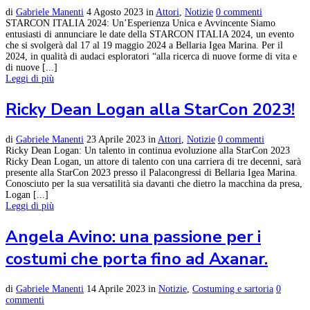
di
Gabriele Manenti
4 Agosto 2023
in
Attori
,
Notizie
0 commenti
STARCON ITALIA 2024: Un’Esperienza Unica e Avvincente Siamo
entusiasti di annunciare le date della STARCON ITALIA 2024, un evento
che si svolgerà dal 17 al 19 maggio 2024 a Bellaria Igea Marina. Per il
2024, in qualità di audaci esploratori “alla ricerca di nuove forme di vita e
di nuove [...]
Leggi di più
Ricky Dean Logan alla StarCon 2023!
di
Gabriele Manenti
23 Aprile 2023
in
Attori
,
Notizie
0 commenti
Ricky Dean Logan: Un talento in continua evoluzione alla StarCon 2023
Ricky Dean Logan, un attore di talento con una carriera di tre decenni, sarà
presente alla StarCon 2023 presso il Palacongressi di Bellaria Igea Marina.
Conosciuto per la sua versatilità sia davanti che dietro la macchina da presa,
Logan [...]
Leggi di più
Angela Avino: una passione per i
costumi che porta fino ad Axanar.
di
Gabriele Manenti
14 Aprile 2023
in
Notizie
,
Costuming e sartoria
0
commenti