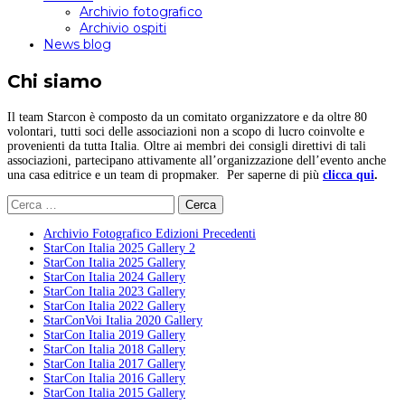
Archivio fotografico
Archivio ospiti
News blog
Chi siamo
Il team Starcon è composto da un comitato organizzatore e da oltre 80
volontari, tutti soci delle associazioni non a scopo di lucro coinvolte e
provenienti da tutta Italia. Oltre ai membri dei consigli direttivi di tali
associazioni, partecipano attivamente all’organizzazione dell’evento anche
una casa editrice e un team di propmaker. Per saperne di più
clicca qui
.
Ricerca
per:
Archivio Fotografico Edizioni Precedenti
StarCon Italia 2025 Gallery 2
StarCon Italia 2025 Gallery
StarCon Italia 2024 Gallery
StarCon Italia 2023 Gallery
StarCon Italia 2022 Gallery
StarConVoi Italia 2020 Gallery
StarCon Italia 2019 Gallery
StarCon Italia 2018 Gallery
StarCon Italia 2017 Gallery
StarCon Italia 2016 Gallery
StarCon Italia 2015 Gallery