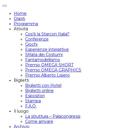
Attiva/disattiva
navigazione
Home
Ospiti
Programma
Attività
Cos’è la Starcon Italia?
Conferenze
Giochi
Esperienze interattive
Sfilata dei Costumi
Fantamodellismo
Premio OMEGA SHORT
Premio OMEGA GRAPHICS
Premio Alberto Lisiero
Biglietti
Biglietti con Hotel
Biglietti online
Espositori
Stampa
F.A.Q.
Il luogo
La struttura – Palacongressi
Come arrivare
Archivio