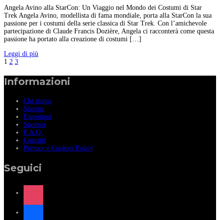
Angela Avino alla StarCon: Un Viaggio nel Mondo dei Costumi di Star
Trek Angela Avino, modellista di fama mondiale, porta alla StarCon la sua
passione per i costumi della serie classica di Star Trek. Con l’amichevole
partecipazione di Claude Francis Dozière, Angela ci racconterà come questa
passione ha portato alla creazione di costumi […]
Leggi di più
1
2
3
Informazioni
Chi siamo
Stampa
Espositori
Sponsor
F.A.Q.
Contatti
Privacy e Cookies Policy
Seguici
instagram
facebook