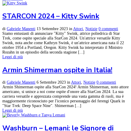
STARCON 2024 – Kitty Swink
di
Gabriele Manenti
13 Settembre 2023
in
Attori
,
Notizie
0 commenti
Siamo entusiasti di annunciare "Kitty" Swink, attrice poliedrica di Star
Trek, come ospite speciale alla StarCon 2024. Un'attrice versatile Kitty
Swink, nota anche come Kathryn Swink, è un'attrice americana nata il 22
ottobre 1954 a Portland, Oregon. Kitty Swink ha interpretato il Ministro
Rozahn in un episodio della seconda stagione [...]
Leggi di più
Armin Shimerman ospite in Italia!
di
Gabriele Manenti
6 Settembre 2023
in
Attori
,
Notizie
0 commenti
Armin Shimerman ospite alla StarCon 2024! Armin Shimerman, noto attore
americano, si unisce a noi come ospite d'onore alla StarCon 2024. La sua
carriera versatile e apprezzata comprende una vasta gamma di ruoli, ma è
maggiormente riconosciuto per l'iconico personaggio del ferengi Quark in
"Star Trek: Deep Space Nine". Shimerman [...]
Leggi di più
Washburn – Lemani: le Signore di