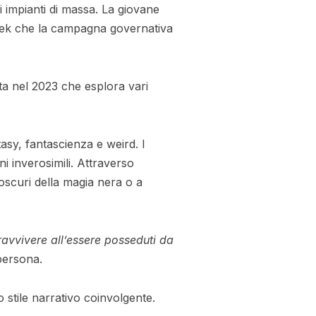
i impianti di massa. La giovane
 Derek che la campagna governativa
ata nel 2023 che esplora vari
asy, fantascienza e weird. I
i inverosimili. Attraverso
oscuri della magia nera o a
ravvivere all’essere posseduti da
persona.
stile narrativo coinvolgente.