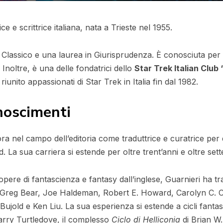
e e scrittrice italiana, nata a Trieste nel 1955.
 Classico e una laurea in Giurisprudenza. È conosciuta per l
Inoltre, è una delle fondatrici dello
Star Trek Italian Club 
riunito appassionati di Star Trek in Italia fin dal 1982.
noscimenti
a nel campo dell’editoria come traduttrice e curatrice per di
rd. La sua carriera si estende per oltre trent’anni e oltre se
opere di fantascienza e fantasy dall’inglese, Guarnieri ha tra
 Greg Bear, Joe Haldeman, Robert E. Howard, Carolyn C. 
jold e Ken Liu. La sua esperienza si estende a cicli fantasti
arry Turtledove, il complesso
Ciclo di Helliconia
di Brian W.