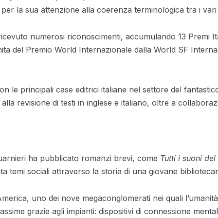
per la sua attenzione alla coerenza terminologica tra i vari e
 ricevuto numerosi riconoscimenti, accumulando 13 Premi I
signita del Premio World Internazionale dalla World SF Intern
n le principali case editrici italiane nel settore del fantast
lla revisione di testi in inglese e italiano, oltre a collabora
Guarnieri ha pubblicato romanzi brevi, come
Tutti i suoni del
a temi sociali attraverso la storia di una giovane biblioteca
erica, uno dei nove megaconglomerati nei quali l’umanità 
assime grazie agli impianti: dispositivi di connessione mentale