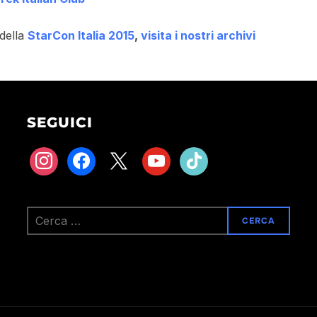
 della
StarCon Italia 2015
,
visita i nostri archivi
SEGUICI
instagram
facebook
x
youtube
tiktok
Ricerca
per: