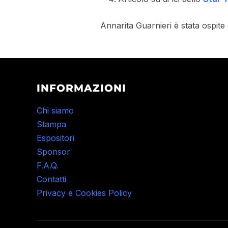
Annarita Guarnieri è stata ospite
INFORMAZIONI
Chi siamo
Stampa
Espositori
Sponsor
F.A.Q.
Contatti
Privacy e Cookies Policy