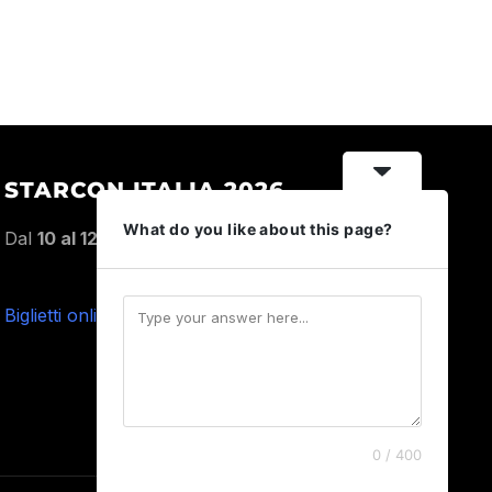
STARCON ITALIA 2026
What do you like about this page?
Dal
10 al 12 Aprile 2026
,
Palacongressi
Bellaria Igea Marina
Biglietti online
0 / 400