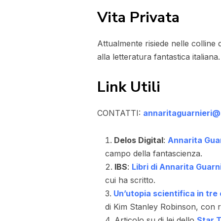
Vita Privata
Attualmente risiede nelle colline
alla letteratura fantastica italian
Link Utili
CONTATTI:
annaritaguarnieri
Delos Digital
:
Annarita Guar
campo della fantascienza.
IBS
:
Libri di Annarita Guarn
cui ha scritto.
Un’utopia scientifica in tre
di Kim Stanley Robinson, con ri
Articolo su di lei dello
Star T