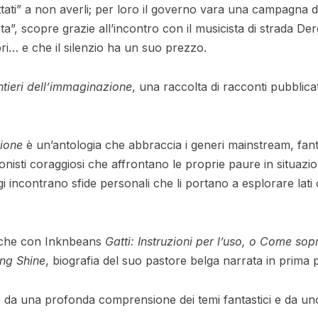
attati” a non averli; per loro il governo vara una campagna d
tata”, scopre grazie all’incontro con il musicista di strada
i… e che il silenzio ha un suo prezzo.
ntieri dell’immaginazione
, una raccolta di racconti pubblic
zione
è un’antologia che abbraccia i generi mainstream, fant
nisti coraggiosi che affrontano le proprie paure in situazion
 incontrano sfide personali che li portano a esplorare lati 
anche con Inknbeans
Gatti: Instruzioni per l’uso, o Come sop
ng Shine
, biografia del suo pastore belga narrata in prima 
 da una profonda comprensione dei temi fantastici e da uno 