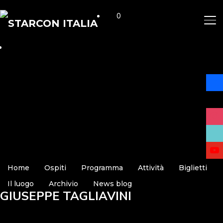
0
AP
face
x
insta
tikto
yout
Home
Ospiti
Programma
Attività
Biglietti
Il luogo
Archivio
News blog
GIUSEPPE TAGLIAVINI