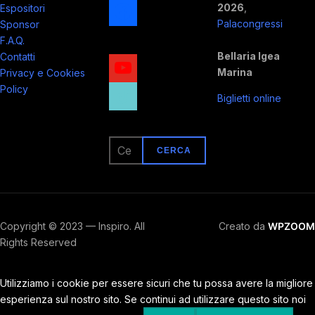
facebook
2026
,
Espositori
Palacongressi
Sponsor
x
F.A.Q.
Bellaria Igea
Contatti
youtube
Marina
Privacy e Cookies
tiktok
Policy
Biglietti online
Ricerca
per:
Copyright © 2023 — Inspiro. All
Creato da
WPZOOM
Rights Reserved
Utilizziamo i cookie per essere sicuri che tu possa avere la migliore
esperienza sul nostro sito. Se continui ad utilizzare questo sito noi