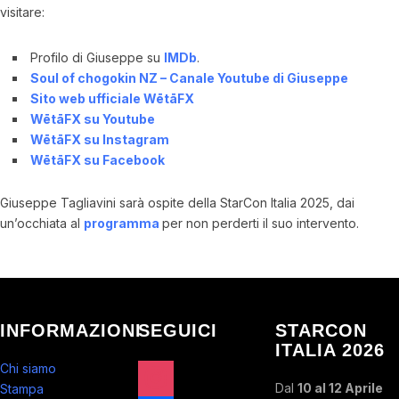
visitare:
Profilo di Giuseppe su
IMDb
.
Soul of chogokin NZ
– Canale Youtube di Giuseppe
Sito web ufficiale WētāFX
WētāFX su Youtube
WētāFX su Instagram
WētāFX su Facebook
Giuseppe Tagliavini sarà ospite della StarCon Italia 2025, dai
un’occhiata al
programma
per non perderti il suo intervento.
INFORMAZIONI
SEGUICI
STARCON
ITALIA 2026
instagram
Chi siamo
Dal
10 al 12 Aprile
Stampa