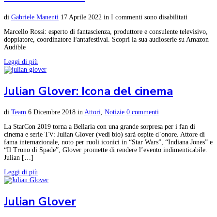
di
Gabriele Manenti
17 Aprile 2022
in
I commenti sono disabilitati
Marcello Rossi: esperto di fantascienza, produttore e consulente televisivo,
doppiatore, coordinatore Fantafestival. Scopri la sua audioserie su Amazon
Audible
Leggi di più
Julian Glover: Icona del cinema
di
Team
6 Dicembre 2018
in
Attori
,
Notizie
0 commenti
La StarCon 2019 torna a Bellaria con una grande sorpresa per i fan di
cinema e serie TV: Julian Glover (vedi bio) sarà ospite d’onore. Attore di
fama internazionale, noto per ruoli iconici in “Star Wars”, “Indiana Jones” e
“Il Trono di Spade”, Glover promette di rendere l’evento indimenticabile.
Julian […]
Leggi di più
Julian Glover