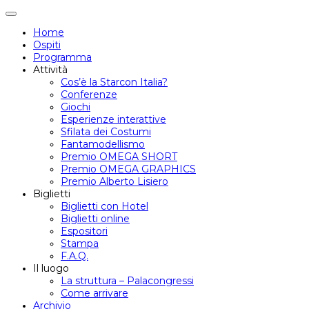
Attiva/disattiva
navigazione
Home
Ospiti
Programma
Attività
Cos’è la Starcon Italia?
Conferenze
Giochi
Esperienze interattive
Sfilata dei Costumi
Fantamodellismo
Premio OMEGA SHORT
Premio OMEGA GRAPHICS
Premio Alberto Lisiero
Biglietti
Biglietti con Hotel
Biglietti online
Espositori
Stampa
F.A.Q.
Il luogo
La struttura – Palacongressi
Come arrivare
Archivio