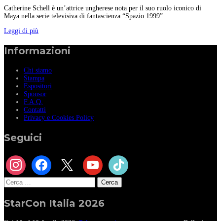
Catherine Schell è un’attrice ungherese nota per il suo ruolo iconico di
Maya nella serie televisiva di fantascienza “Spazio 1999”
Leggi di più
Informazioni
Chi siamo
Stampa
Espositori
Sponsor
F.A.Q.
Contatti
Privacy e Cookies Policy
Seguici
instagram
facebook
x
youtube
tiktok
Ricerca
per:
StarCon Italia 2026