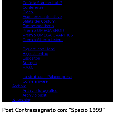
Cos’è la Starcon Italia?
Conferenze
Giochi
Esperienze interattive
Sfilata dei Costumi
Fantamodellismo
Premio OMEGA SHORT
Premio OMEGA GRAPHICS
Premio Alberto Lisiero
Biglietti
Biglietti con Hotel
Biglietti online
Espositori
Stampa
F.A.Q.
Il luogo
La struttura – Palacongressi
Come arrivare
Archivio
Archivio fotografico
Archivio ospiti
News blog
Post Contrassegnato con: "Spazio 1999"