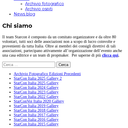
Archivio fotografico
Archivio ospiti
News blog
Chi siamo
Il team Starcon è composto da un comitato organizzatore e da oltre 80
volontari, tutti soci delle associazioni non a scopo di lucro coinvolte e
provenienti da tutta Italia. Oltre ai membri dei consigli direttivi di tali
associazioni, partecipano attivamente all’organizzazione dell’evento anche
una casa editrice e un team di propmaker. Per saperne di più
clicca qui
.
Ricerca
per:
Archivio Fotografico Edizioni Precedenti
StarCon Italia 2025 Gallery 2
StarCon Italia 2025 Gallery
StarCon Italia 2024 Gallery
StarCon Italia 2023 Gallery
StarCon Italia 2022 Gallery
StarConVoi Italia 2020 Gallery
StarCon Italia 2019 Gallery
StarCon Italia 2018 Gallery
StarCon Italia 2017 Gallery
StarCon Italia 2016 Gallery
StarCon Italia 2015 Gallery