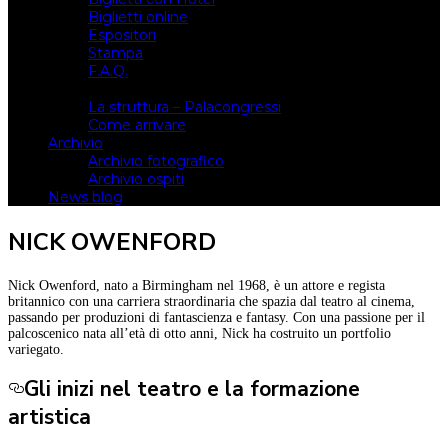
Biglietti online
Espositori
Stampa
F.A.Q.
Il luogo
La struttura – Palacongressi
Come arrivare
Archivio
Archivio fotografico
Archivio ospiti
News blog
NICK OWENFORD
Nick Owenford, nato a Birmingham nel 1968, è un attore e regista
britannico con una carriera straordinaria che spazia dal teatro al cinema,
passando per produzioni di fantascienza e fantasy. Con una passione per il
palcoscenico nata all’età di otto anni, Nick ha costruito un portfolio
variegato.
Gli inizi nel teatro e la formazione
artistica