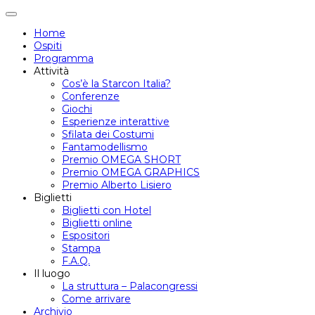
Attiva/disattiva
navigazione
Home
Ospiti
Programma
Attività
Cos’è la Starcon Italia?
Conferenze
Giochi
Esperienze interattive
Sfilata dei Costumi
Fantamodellismo
Premio OMEGA SHORT
Premio OMEGA GRAPHICS
Premio Alberto Lisiero
Biglietti
Biglietti con Hotel
Biglietti online
Espositori
Stampa
F.A.Q.
Il luogo
La struttura – Palacongressi
Come arrivare
Archivio