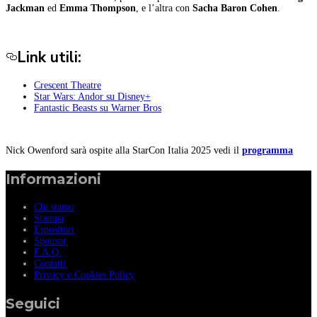
Jackman
ed
Emma Thompson
, e l’altra con
Sacha Baron Cohen
.
Link utili:
Crescent Theatre
Star Wars: Andor su Disney+
Fantastic Beasts su Warner Bros
Nick Owenford sarà ospite alla StarCon Italia 2025 vedi il
programma
Informazioni
Chi siamo
Stampa
Espositori
Sponsor
F.A.Q.
Contatti
Privacy e Cookies Policy
Seguici