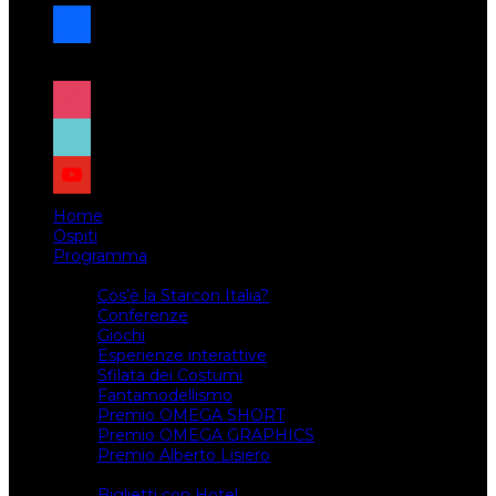
facebook
x
instagram
tiktok
youtube
Home
Ospiti
Programma
Attività
Cos’è la Starcon Italia?
Conferenze
Giochi
Esperienze interattive
Sfilata dei Costumi
Fantamodellismo
Premio OMEGA SHORT
Premio OMEGA GRAPHICS
Premio Alberto Lisiero
Biglietti
Biglietti con Hotel