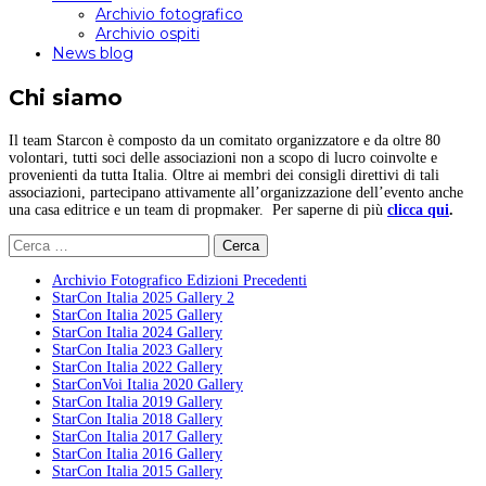
Archivio fotografico
Archivio ospiti
News blog
Chi siamo
Il team Starcon è composto da un comitato organizzatore e da oltre 80
volontari, tutti soci delle associazioni non a scopo di lucro coinvolte e
provenienti da tutta Italia. Oltre ai membri dei consigli direttivi di tali
associazioni, partecipano attivamente all’organizzazione dell’evento anche
una casa editrice e un team di propmaker. Per saperne di più
clicca qui
.
Ricerca
per:
Archivio Fotografico Edizioni Precedenti
StarCon Italia 2025 Gallery 2
StarCon Italia 2025 Gallery
StarCon Italia 2024 Gallery
StarCon Italia 2023 Gallery
StarCon Italia 2022 Gallery
StarConVoi Italia 2020 Gallery
StarCon Italia 2019 Gallery
StarCon Italia 2018 Gallery
StarCon Italia 2017 Gallery
StarCon Italia 2016 Gallery
StarCon Italia 2015 Gallery