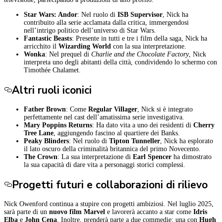
Star Wars: Andor
: Nel ruolo di
ISB Supervisor
, Nick ha
contribuito alla serie acclamata dalla critica, immergendosi
nell’intrigo politico dell’universo di Star Wars.
Fantastic Beasts
: Presente in tutti e tre i film della saga, Nick ha
arricchito il
Wizarding World
con la sua interpretazione.
Wonka
: Nel prequel di
Charlie and the Chocolate Factory
, Nick
interpreta uno degli abitanti della città, condividendo lo schermo con
Timothée Chalamet.
Altri ruoli iconici
Father Brown
: Come
Regular Villager
, Nick si è integrato
perfettamente nel cast dell’amatissima serie investigativa.
Mary Poppins Returns
: Ha dato vita a uno dei residenti di
Cherry
Tree Lane
, aggiungendo fascino al quartiere dei Banks.
Peaky Blinders
: Nel ruolo di
Tipton Tunneller
, Nick ha esplorato
il lato oscuro della criminalità britannica del primo Novecento.
The Crown
: La sua interpretazione di
Earl Spencer
ha dimostrato
la sua capacità di dare vita a personaggi storici complessi.
Progetti futuri e collaborazioni di rilievo
Nick Owenford continua a stupire con progetti ambiziosi. Nel luglio 2025,
sarà parte di un
nuovo film Marvel
e lavorerà accanto a star come
Idris
Elba
e
John Cena
. Inoltre, prenderà parte a due commedie: una con
Hugh