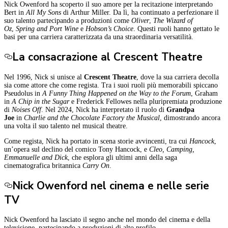
Nick Owenford ha scoperto il suo amore per la recitazione interpretando
Bert in
All My Sons
di Arthur Miller. Da lì, ha continuato a perfezionare il
suo talento partecipando a produzioni come
Oliver
,
The Wizard of
Oz
,
Spring and Port Wine
e
Hobson’s Choice
. Questi ruoli hanno gettato le
basi per una carriera caratterizzata da una straordinaria versatilità.
La consacrazione al Crescent Theatre
Nel 1996, Nick si unisce al
Crescent Theatre
, dove la sua carriera decolla
sia come attore che come regista. Tra i suoi ruoli più memorabili spiccano
Pseudolus in
A Funny Thing Happened on the Way to the Forum
, Graham
in
A Chip in the Sugar
e Frederick Fellowes nella pluripremiata produzione
di
Noises Off
. Nel 2024, Nick ha interpretato il ruolo di
Grandpa
Joe
in
Charlie and the Chocolate Factory the Musical
, dimostrando ancora
una volta il suo talento nel musical theatre.
Come regista, Nick ha portato in scena storie avvincenti, tra cui
Hancock
,
un’opera sul declino del comico Tony Hancock, e
Cleo, Camping,
Emmanuelle and Dick
, che esplora gli ultimi anni della saga
cinematografica britannica
Carry On
.
Nick Owenford nel cinema e nelle serie
TV
Nick Owenford ha lasciato il segno anche nel mondo del cinema e della
televisione, partecipando a produzioni di alto profilo.