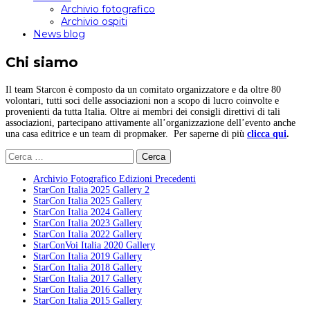
Archivio fotografico
Archivio ospiti
News blog
Chi siamo
Il team Starcon è composto da un comitato organizzatore e da oltre 80
volontari, tutti soci delle associazioni non a scopo di lucro coinvolte e
provenienti da tutta Italia. Oltre ai membri dei consigli direttivi di tali
associazioni, partecipano attivamente all’organizzazione dell’evento anche
una casa editrice e un team di propmaker. Per saperne di più
clicca qui
.
Ricerca
per:
Archivio Fotografico Edizioni Precedenti
StarCon Italia 2025 Gallery 2
StarCon Italia 2025 Gallery
StarCon Italia 2024 Gallery
StarCon Italia 2023 Gallery
StarCon Italia 2022 Gallery
StarConVoi Italia 2020 Gallery
StarCon Italia 2019 Gallery
StarCon Italia 2018 Gallery
StarCon Italia 2017 Gallery
StarCon Italia 2016 Gallery
StarCon Italia 2015 Gallery