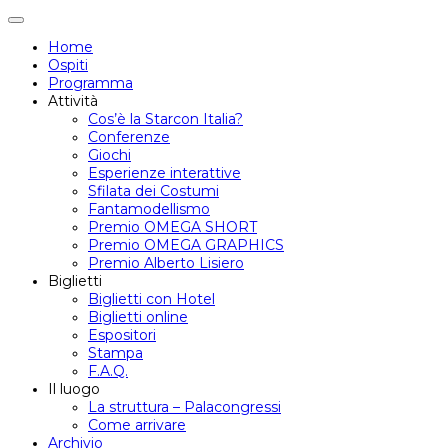
Attiva/disattiva
navigazione
Home
Ospiti
Programma
Attività
Cos’è la Starcon Italia?
Conferenze
Giochi
Esperienze interattive
Sfilata dei Costumi
Fantamodellismo
Premio OMEGA SHORT
Premio OMEGA GRAPHICS
Premio Alberto Lisiero
Biglietti
Biglietti con Hotel
Biglietti online
Espositori
Stampa
F.A.Q.
Il luogo
La struttura – Palacongressi
Come arrivare
Archivio