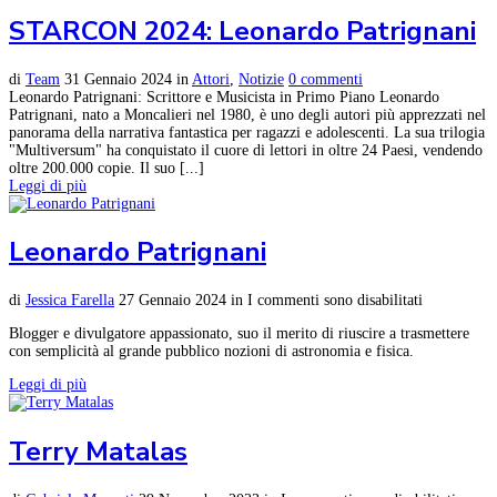
STARCON 2024: Leonardo Patrignani
di
Team
31 Gennaio 2024
in
Attori
,
Notizie
0 commenti
Leonardo Patrignani: Scrittore e Musicista in Primo Piano Leonardo
Patrignani, nato a Moncalieri nel 1980, è uno degli autori più apprezzati nel
panorama della narrativa fantastica per ragazzi e adolescenti. La sua trilogia
"Multiversum" ha conquistato il cuore di lettori in oltre 24 Paesi, vendendo
oltre 200.000 copie. Il suo [...]
Leggi di più
Leonardo Patrignani
di
Jessica Farella
27 Gennaio 2024
in
I commenti sono disabilitati
Blogger e divulgatore appassionato, suo il merito di riuscire a trasmettere
con semplicità al grande pubblico nozioni di astronomia e fisica.
Leggi di più
Terry Matalas