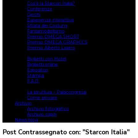
Cos’è la Starcon Italia?
Conferenze
Giochi
Esperienze interattive
Sfilata dei Costumi
Fantamodellismo
Premio OMEGA SHORT
Premio OMEGA GRAPHICS
Premio Alberto Lisiero
Biglietti
Biglietti con Hotel
Biglietti online
Espositori
Stampa
F.A.Q.
Il luogo
La struttura – Palacongressi
Come arrivare
Archivio
Archivio fotografico
Archivio ospiti
News blog
Post Contrassegnato con: "Starcon Italia"