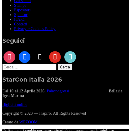
Chi siamo
Stampa
Espositori
Sponsor
F.A.Q.
Contatti
Privacy e Cookies Policy
Seguici
instagram
facebook
x
youtube
tiktok
Ricerca
per:
StarCon Italia 2026
Dal
10 al 12 Aprile 2026
,
Palacongressi
Bellaria
Igea Marina
Biglietti online
Copyright © 2023 — Inspiro. All Rights Reserved
Creato da
WPZOOM
Utilizziamo i cookie per essere sicuri che tu possa avere la migliore