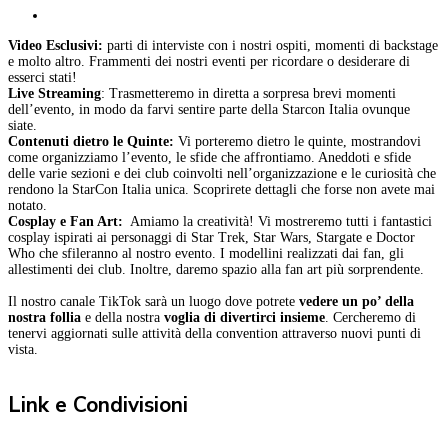
Video Esclusivi:
parti di interviste con i nostri ospiti, momenti di backstage
e molto altro. Frammenti dei nostri eventi per ricordare o desiderare di
esserci stati!
Live Streaming
: Trasmetteremo in diretta a sorpresa brevi momenti
dell’evento, in modo da farvi sentire parte della Starcon Italia ovunque
siate.
Contenuti dietro le Quinte:
Vi porteremo dietro le quinte, mostrandovi
come organizziamo l’evento, le sfide che affrontiamo. Aneddoti e sfide
delle varie sezioni e dei club coinvolti nell’organizzazione e le curiosità che
rendono la StarCon Italia unica. Scoprirete dettagli che forse non avete mai
notato.
Cosplay e Fan Art:
Amiamo la creatività! Vi mostreremo tutti i fantastici
cosplay ispirati ai personaggi di Star Trek, Star Wars, Stargate e Doctor
Who che sfileranno al nostro evento. I modellini realizzati dai fan, gli
allestimenti dei club. Inoltre, daremo spazio alla fan art più sorprendente.
Il nostro canale TikTok sarà un luogo dove potrete
vedere un po’ della
nostra follia
e della nostra
voglia di divertirci insieme
. Cercheremo di
tenervi aggiornati sulle attività della convention attraverso nuovi punti di
vista.
Link e Condivisioni