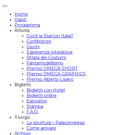
Attiva/disattiva
navigazione
Home
Ospiti
Programma
Attività
Cos’è la Starcon Italia?
Conferenze
Giochi
Esperienze interattive
Sfilata dei Costumi
Fantamodellismo
Premio OMEGA SHORT
Premio OMEGA GRAPHICS
Premio Alberto Lisiero
Biglietti
Biglietti con Hotel
Biglietti online
Espositori
Stampa
F.A.Q.
Il luogo
La struttura – Palacongressi
Come arrivare
Archivio