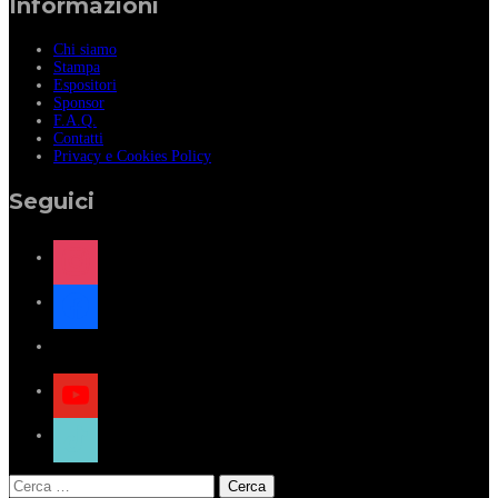
Informazioni
Chi siamo
Stampa
Espositori
Sponsor
F.A.Q.
Contatti
Privacy e Cookies Policy
Seguici
instagram
facebook
x
youtube
tiktok
Ricerca