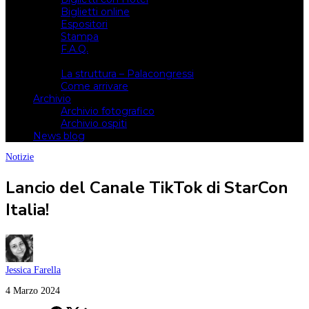
Biglietti online
Espositori
Stampa
F.A.Q.
Il luogo
La struttura – Palacongressi
Come arrivare
Archivio
Archivio fotografico
Archivio ospiti
News blog
Notizie
Lancio del Canale TikTok di StarCon
Italia!
Jessica Farella
4 Marzo 2024