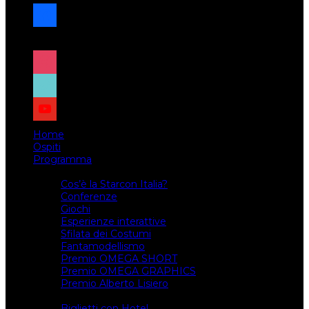
facebook
x
instagram
tiktok
youtube
Home
Ospiti
Programma
Attività
Cos’è la Starcon Italia?
Conferenze
Giochi
Esperienze interattive
Sfilata dei Costumi
Fantamodellismo
Premio OMEGA SHORT
Premio OMEGA GRAPHICS
Premio Alberto Lisiero
Biglietti
Biglietti con Hotel