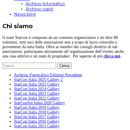
Archivio fotografico
Archivio ospiti
News blog
Chi siamo
Il team Starcon è composto da un comitato organizzatore e da oltre 80
volontari, tutti soci delle associazioni non a scopo di lucro coinvolte e
provenienti da tutta Italia. Oltre ai membri dei consigli direttivi di tali
associazioni, partecipano attivamente all’organizzazione dell’evento anche
una casa editrice e un team di propmaker. Per saperne di più
clicca qui
.
Ricerca
per:
Archivio Fotografico Edizioni Precedenti
StarCon Italia 2025 Gallery 2
StarCon Italia 2025 Gallery
StarCon Italia 2024 Gallery
StarCon Italia 2023 Gallery
StarCon Italia 2022 Gallery
StarConVoi Italia 2020 Gallery
StarCon Italia 2019 Gallery
StarCon Italia 2018 Gallery
StarCon Italia 2017 Gallery
StarCon Italia 2016 Gallery
StarCon Italia 2015 Gallery