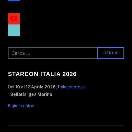
x
youtube
tiktok
Ricerca
per:
STARCON ITALIA 2026
Dal
10 al 12 Aprile 2026
,
Palacongressi
Bellaria Igea Marina
Biglietti online