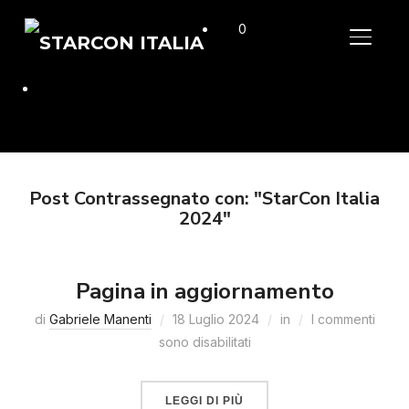
0
APRI/C
Post Contrassegnato con: "StarCon Italia
2024"
Pagina in aggiornamento
di
Gabriele Manenti
18 Luglio 2024
in
I commenti
sono disabilitati
LEGGI DI PIÙ