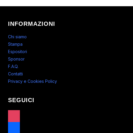
INFORMAZIONI
Chi siamo
Stampa
Espositori
Sponsor
F.A.Q.
Contatti
Privacy e Cookies Policy
SEGUICI
instagram
facebook