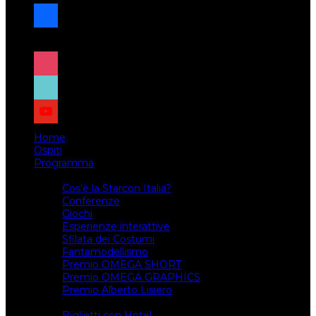
facebook
x
instagram
tiktok
youtube
Home
Ospiti
Programma
Attività
Cos’è la Starcon Italia?
Conferenze
Giochi
Esperienze interattive
Sfilata dei Costumi
Fantamodellismo
Premio OMEGA SHORT
Premio OMEGA GRAPHICS
Premio Alberto Lisiero
Biglietti
Biglietti con Hotel