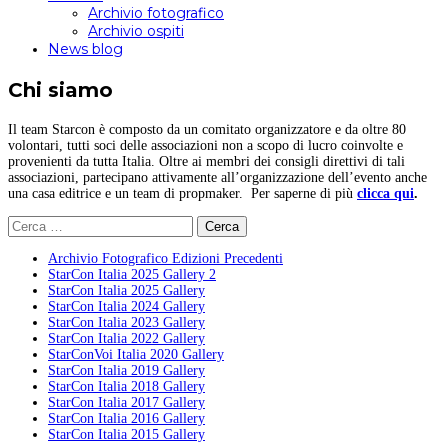
Archivio fotografico
Archivio ospiti
News blog
Chi siamo
Il team Starcon è composto da un comitato organizzatore e da oltre 80
volontari, tutti soci delle associazioni non a scopo di lucro coinvolte e
provenienti da tutta Italia. Oltre ai membri dei consigli direttivi di tali
associazioni, partecipano attivamente all’organizzazione dell’evento anche
una casa editrice e un team di propmaker. Per saperne di più
clicca qui
.
Ricerca
per:
Archivio Fotografico Edizioni Precedenti
StarCon Italia 2025 Gallery 2
StarCon Italia 2025 Gallery
StarCon Italia 2024 Gallery
StarCon Italia 2023 Gallery
StarCon Italia 2022 Gallery
StarConVoi Italia 2020 Gallery
StarCon Italia 2019 Gallery
StarCon Italia 2018 Gallery
StarCon Italia 2017 Gallery
StarCon Italia 2016 Gallery
StarCon Italia 2015 Gallery