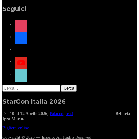
Seguici
instagram
facebook
x
youtube
tiktok
Ricerca
per:
StarCon Italia 2026
Dal
10 al 12 Aprile 2026
,
Palacongressi
Bellaria
Igea Marina
Biglietti online
Copyright © 2023 — Inspiro. All Rights Reserved