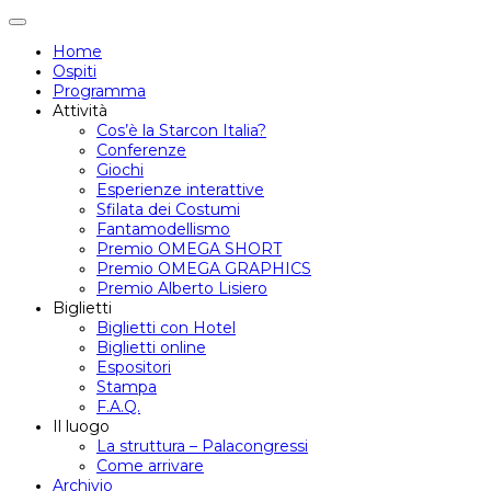
Attiva/disattiva
navigazione
Home
Ospiti
Programma
Attività
Cos’è la Starcon Italia?
Conferenze
Giochi
Esperienze interattive
Sfilata dei Costumi
Fantamodellismo
Premio OMEGA SHORT
Premio OMEGA GRAPHICS
Premio Alberto Lisiero
Biglietti
Biglietti con Hotel
Biglietti online
Espositori
Stampa
F.A.Q.
Il luogo
La struttura – Palacongressi
Come arrivare
Archivio