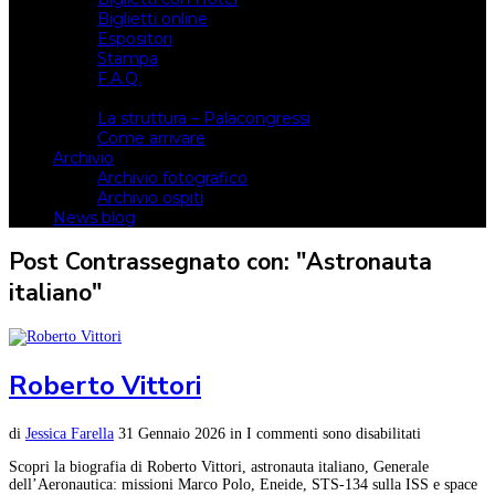
Biglietti online
Espositori
Stampa
F.A.Q.
Il luogo
La struttura – Palacongressi
Come arrivare
Archivio
Archivio fotografico
Archivio ospiti
News blog
Post Contrassegnato con: "Astronauta
italiano"
Roberto Vittori
di
Jessica Farella
31 Gennaio 2026
in
I commenti sono disabilitati
Scopri la biografia di Roberto Vittori, astronauta italiano, Generale
dell’Aeronautica: missioni Marco Polo, Eneide, STS-134 sulla ISS e space