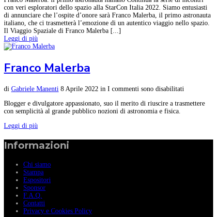
con veri esploratori dello spazio alla StarCon Italia 2022. Siamo entusiasti
di annunciare che l’ospite d’onore sarà Franco Malerba, il primo astronauta
italiano, che ci trasmetterà l’emozione di un autentico viaggio nello spazio.
Il Viaggio Spaziale di Franco Malerba [...]
Leggi di più
Franco Malerba
di
Gabriele Manenti
8 Aprile 2022
in
I commenti sono disabilitati
Blogger e divulgatore appassionato, suo il merito di riuscire a trasmettere
con semplicità al grande pubblico nozioni di astronomia e fisica.
Leggi di più
Informazioni
Chi siamo
Stampa
Espositori
Sponsor
F.A.Q.
Contatti
Privacy e Cookies Policy