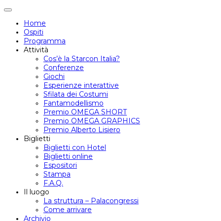
Attiva/disattiva
navigazione
Home
Ospiti
Programma
Attività
Cos’è la Starcon Italia?
Conferenze
Giochi
Esperienze interattive
Sfilata dei Costumi
Fantamodellismo
Premio OMEGA SHORT
Premio OMEGA GRAPHICS
Premio Alberto Lisiero
Biglietti
Biglietti con Hotel
Biglietti online
Espositori
Stampa
F.A.Q.
Il luogo
La struttura – Palacongressi
Come arrivare
Archivio