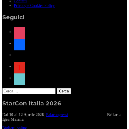
Contatti
Privacy e Cookies Policy
Seguici
instagram
facebook
x
youtube
tiktok
Ricerca
per:
StarCon Italia 2026
Dal
10 al 12 Aprile 2026
,
Palacongressi
Bellaria
Igea Marina
Biglietti online