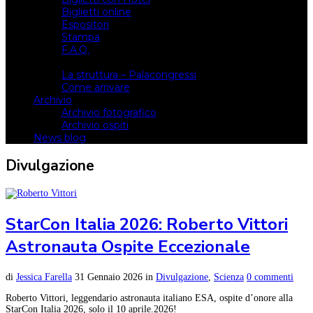
Biglietti online
Espositori
Stampa
F.A.Q.
Il luogo
La struttura – Palacongressi
Come arrivare
Archivio
Archivio fotografico
Archivio ospiti
News blog
Divulgazione
StarCon Italia 2026: Roberto Vittori
Astronauta Ospite Eccezionale
di
Jessica Farella
31 Gennaio 2026
in
Divulgazione
,
Scienza
0 commenti
Roberto Vittori, leggendario astronauta italiano ESA, ospite d’onore alla
StarCon Italia 2026, solo il 10 aprile.2026!