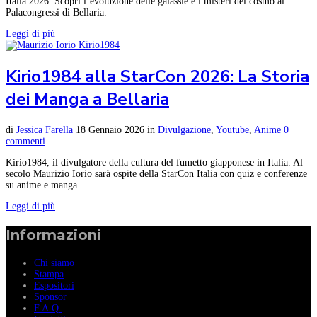
Italia 2026. Scopri l’evoluzione delle galassie e i misteri del cosmo al
Palacongressi di Bellaria.
Leggi di più
Kirio1984 alla StarCon 2026: La Storia
dei Manga a Bellaria
di
Jessica Farella
18 Gennaio 2026
in
Divulgazione
,
Youtube
,
Anime
0
commenti
Kirio1984, il divulgatore della cultura del fumetto giapponese in Italia. Al
secolo Maurizio Iorio sarà ospite della StarCon Italia con quiz e conferenze
su anime e manga
Leggi di più
Informazioni
Chi siamo
Stampa
Espositori
Sponsor
F.A.Q.