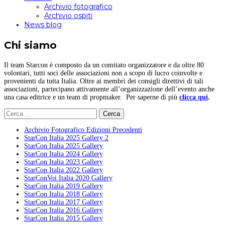
Archivio fotografico
Archivio ospiti
News blog
Chi siamo
Il team Starcon è composto da un comitato organizzatore e da oltre 80
volontari, tutti soci delle associazioni non a scopo di lucro coinvolte e
provenienti da tutta Italia. Oltre ai membri dei consigli direttivi di tali
associazioni, partecipano attivamente all’organizzazione dell’evento anche
una casa editrice e un team di propmaker. Per saperne di più
clicca qui
.
Ricerca
per:
Archivio Fotografico Edizioni Precedenti
StarCon Italia 2025 Gallery 2
StarCon Italia 2025 Gallery
StarCon Italia 2024 Gallery
StarCon Italia 2023 Gallery
StarCon Italia 2022 Gallery
StarConVoi Italia 2020 Gallery
StarCon Italia 2019 Gallery
StarCon Italia 2018 Gallery
StarCon Italia 2017 Gallery
StarCon Italia 2016 Gallery
StarCon Italia 2015 Gallery