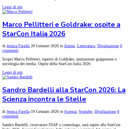
Leggi di più
Marco Pellitteri e Goldrake: ospite a
StarCon Italia 2026
di
Jessica Farella
20 Gennaio 2026
in
Anime
,
Letteratura
,
Divulgazione
0
commenti
Scopri Marco Pellitteri, esperto di Goldrake, animazione giapponese e
sociologia dei media, Ospite della StarCon Italia 2026.
Leggi di più
Sandro Bardelli alla StarCon 2026: La
Scienza incontra le Stelle
di
Jessica Farella
19 Gennaio 2026
in
Scienza
,
Youtube
,
Divulgazione
0
commenti
Sandro Bardelli, ricercatore INAF e cosmologo, sarà ospite alla StarCon