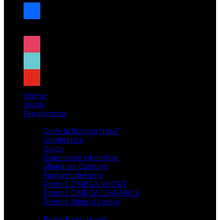
facebook
x
instagram
tiktok
youtube
Home
Ospiti
Programma
Attività
Cos’è la Starcon Italia?
Conferenze
Giochi
Esperienze interattive
Sfilata dei Costumi
Fantamodellismo
Premio OMEGA SHORT
Premio OMEGA GRAPHICS
Premio Alberto Lisiero
Biglietti
Biglietti con Hotel