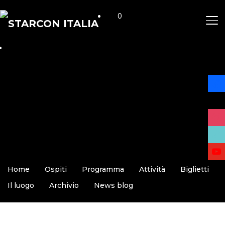
0
AP
face
x
insta
tikto
yout
Home
Ospiti
Programma
Attività
Biglietti
Il luogo
Archivio
News blog