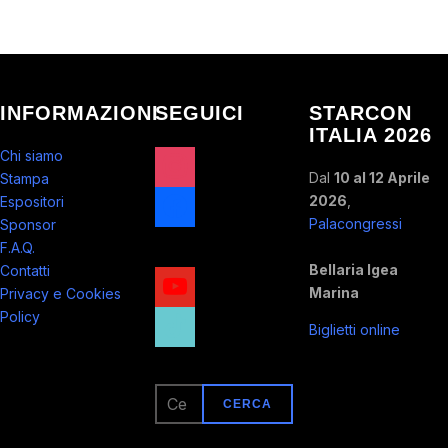
INFORMAZIONI
SEGUICI
STARCON
ITALIA 2026
instagram
Chi siamo
Dal
10 al 12 Aprile
Stampa
facebook
2026
,
Espositori
Palacongressi
Sponsor
x
F.A.Q.
Bellaria Igea
Contatti
youtube
Marina
Privacy e Cookies
tiktok
Policy
Biglietti online
Ricerca
per: