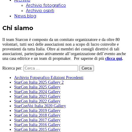
Archivio
Archivio fotografico
Archivio ospiti
News blog
Chi siamo
Il team Starcon è composto da un comitato organizzatore e da oltre 80
volontari, tutti soci delle associazioni non a scopo di lucro coinvolte e
provenienti da tutta Italia. Oltre ai membri dei consigli direttivi di tali
associazioni, partecipano attivamente all’organizzazione dell’evento anche
una casa editrice e un team di propmaker. Per saperne di più
clicca qui
.
Ricerca per:
Archivio Fotografico Edizioni Precedenti
StarCon Italia 2025 Gallery 2
StarCon Italia 2025 Gallery
StarCon Italia 2024 Gallery
StarCon Italia 2023 Gallery
StarCon Italia 2022 Gallery
StarConVoi Italia 2020 Gallery
StarCon Italia 2019 Gallery
StarCon Italia 2018 Gallery
StarCon Italia 2017 Gallery
StarCon Italia 2016 Gallery
StarCon Italia 2015 Gallery