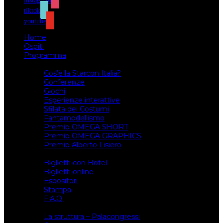
instagram
tiktok
youtube
Home
Ospiti
Programma
Attività
Cos’è la Starcon Italia?
Conferenze
Giochi
Esperienze interattive
Sfilata dei Costumi
Fantamodellismo
Premio OMEGA SHORT
Premio OMEGA GRAPHICS
Premio Alberto Lisiero
Biglietti
Biglietti con Hotel
Biglietti online
Espositori
Stampa
F.A.Q.
Il luogo
La struttura – Palacongressi