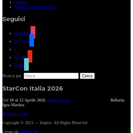
Contatti
Privacy e Cookies Policy
Seguici
instagram
facebook
x
youtube
tiktok
Ricerca per:
StarCon Italia 2026
Dal
10 al 12 Aprile 2026
,
Palacongressi
Bellaria
Igea Marina
Biglietti online
Copyright © 2023 — Inspiro. All Rights Reserved
Creato da
WPZOOM