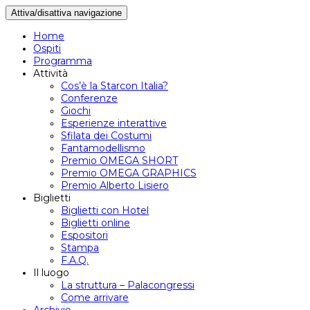
Attiva/disattiva navigazione
Home
Ospiti
Programma
Attività
Cos’è la Starcon Italia?
Conferenze
Giochi
Esperienze interattive
Sfilata dei Costumi
Fantamodellismo
Premio OMEGA SHORT
Premio OMEGA GRAPHICS
Premio Alberto Lisiero
Biglietti
Biglietti con Hotel
Biglietti online
Espositori
Stampa
F.A.Q.
Il luogo
La struttura – Palacongressi
Come arrivare