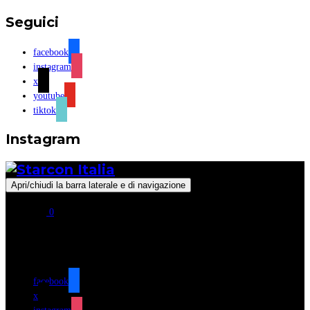
Seguici
facebook
instagram
x
youtube
tiktok
Instagram
Apri/chiudi la barra laterale e di navigazione
0
Seguici
facebook
x