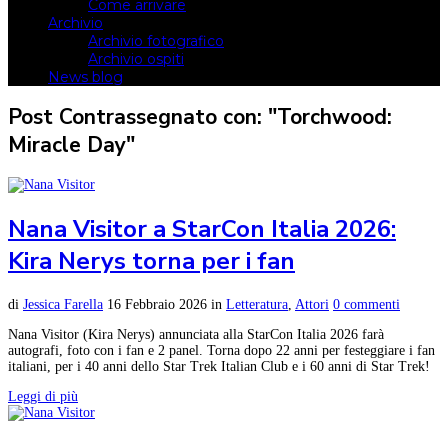
Come arrivare
Archivio
Archivio fotografico
Archivio ospiti
News blog
Post Contrassegnato con: "Torchwood:
Miracle Day"
Nana Visitor a StarCon Italia 2026:
Kira Nerys torna per i fan
di
Jessica Farella
16 Febbraio 2026
in
Letteratura
,
Attori
0 commenti
Nana Visitor (Kira Nerys) annunciata alla StarCon Italia 2026 farà
autografi, foto con i fan e 2 panel. Torna dopo 22 anni per festeggiare i fan
italiani, per i 40 anni dello Star Trek Italian Club e i 60 anni di Star Trek!
Leggi di più