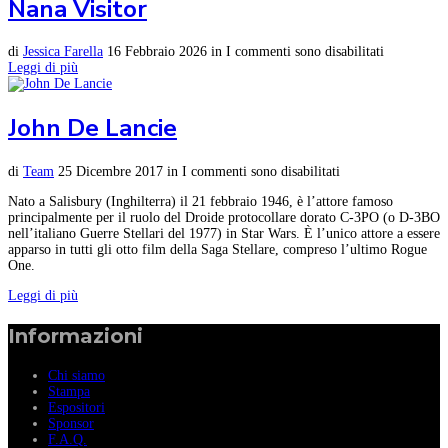
Nana Visitor
di
Jessica Farella
16 Febbraio 2026
in
I commenti sono disabilitati
Leggi di più
John De Lancie
di
Team
25 Dicembre 2017
in
I commenti sono disabilitati
Nato a Salisbury (Inghilterra) il 21 febbraio 1946, è l’attore famoso
principalmente per il ruolo del Droide protocollare dorato C-3PO (o D-3BO
nell’italiano Guerre Stellari del 1977) in Star Wars. È l’unico attore a essere
apparso in tutti gli otto film della Saga Stellare, compreso l’ultimo Rogue
One.
Leggi di più
Informazioni
Chi siamo
Stampa
Espositori
Sponsor
F.A.Q.