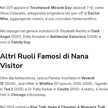
Nel 2011 appare in
Torchwood: Miracle Day
(episodi 7-8) come
Olivia Colasanto, antagonista enigmatica nel spin-off di
Doctor
Who
, aggiungendo mistero al suo curriculum fantascientifico.
Altri impegni nel genere includono Dr. Elizabeth Renfro in
Dark
Angel
(2001), Emily Kowalski in
Battlestar Galactica
(2008) e
voci in
Family Guy
.
Altri Ruoli Famosi di Nana
Visitor
Oltre alla fantascienza, spicca Pamela Voorhees in
Venerdì
13
(2009), Jean Ritter in
Wildfire
(51 episodi, 2005-2008), l’agente
in
Ted 2
(2015) e Dr. Patty Barker in
Castle
(2012). A teatro, è Roxie
Hart in
Chicago
a Broadway.
Nel 2024 pubblica
Star Trek: Open A Channel: A Woman’s Trek.