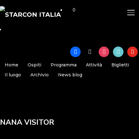
0
AP
facebook
x
instagram
tiktok
yout
Home
Ospiti
Programma
Attività
Biglietti
Il luogo
Archivio
News blog
NANA VISITOR