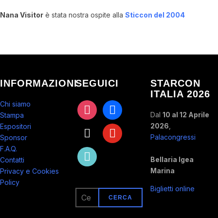
Nana Visitor
è stata nostra ospite alla
Sticcon del 2004
INFORMAZIONI
SEGUICI
STARCON
ITALIA 2026
Chi siamo
instagram
facebook
Dal
10 al 12 Aprile
Stampa
2026
,
Espositori
x
youtube
Palacongressi
Sponsor
F.A.Q.
tiktok
Bellaria Igea
Contatti
Marina
Privacy e Cookies
Policy
Biglietti online
Ricerca
per: