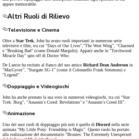
appare memorabile.
Altri Ruoli di Rilievo
Televisione e Cinema
Oltre a
Star Trek
, John ha avuto ruoli importanti in numerose serie
televisive e film, tra cui “Days of Our Lives”,”The West Wing”, “Charmed
e “Breaking Bad” (come Donald Margolis). Appare anche in “Torchwood:
Miracle Day” spin off di Doctor Who.
De Lancie ha recitato al fianco del suo amico
Richard Dean Anderson
in
“MacGyver”, “Stargate SG-1” (come il Colonnello Frank Simmons) e
“Legend”.
Doppiaggio e Videogiochi
John ha anche prestato la sua voce in numerosi videogiochi, tra cui “Star
Trek: Borg”, “Assassin’s Creed: Revelations” e “Assassin’s Creed III”.
Animazione
Uno dei suoi ruoli di doppiaggio più noti è quello di
Discord
nella serie
animata “My Little Pony: Friendship is Magic”. Questo ruolo ha portato
alla realizzazione del documentario “Bronies: The Extremely Unexpected