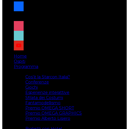
facebook
x
instagram
tiktok
youtube
Home
Ospiti
Programma
Attività
Cos’è la Starcon Italia?
Conferenze
Giochi
Esperienze interattive
Sfilata dei Costumi
Fantamodellismo
Premio OMEGA SHORT
Premio OMEGA GRAPHICS
Premio Alberto Lisiero
Biglietti
Biglietti con Hotel