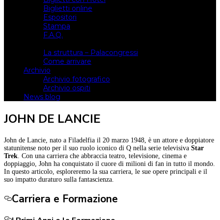
Biglietti online
Espositori
Stampa
F.A.Q.
Il luogo
La struttura – Palacongressi
Come arrivare
Archivio
Archivio fotografico
Archivio ospiti
News blog
JOHN DE LANCIE
John de Lancie, nato a Filadelfia il 20 marzo 1948, è un attore e doppiatore
statunitense noto per il suo ruolo iconico di Q nella serie televisiva
Star
Trek
. Con una carriera che abbraccia teatro, televisione, cinema e
doppiaggio, John ha conquistato il cuore di milioni di fan in tutto il mondo.
In questo articolo, esploreremo la sua carriera, le sue opere principali e il
suo impatto duraturo sulla fantascienza.
Carriera e Formazione