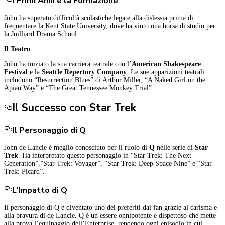
I Primi Anni e la Formazione
John ha superato difficoltà scolastiche legate alla dislessia prima di
frequentare la Kent State University, dove ha vinto una borsa di studio per
la Juilliard Drama School.
Il Teatro
John ha iniziato la sua carriera teatrale con l’
American Shakespeare
Festival
e la
Seattle Repertory Company
. Le sue apparizioni teatrali
includono “Resurrection Blues” di Arthur Miller, “A Naked Girl on the
Apian Way” e “The Great Tennessee Monkey Trial”.
Il Successo con Star Trek
Il Personaggio di Q
John de Lancie è meglio conosciuto per il ruolo di
Q
nelle serie di
Star
Trek
. Ha interpretato questo personaggio in “Star Trek: The Next
Generation”,”Star Trek: Voyager”, “Star Trek: Deep Space Nine” e “Star
Trek: Picard”.
L’Impatto di Q
Il personaggio di Q è diventato uno dei preferiti dai fan grazie al carisma e
alla bravura di de Lancie. Q è un essere onnipotente e dispettoso che mette
alla prova l’equipaggio dell’Enterprise, rendendo ogni episodio in cui