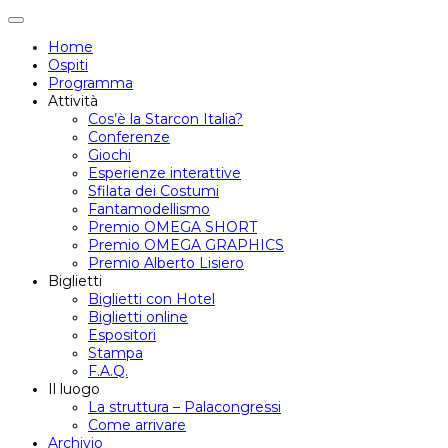
Attiva/disattiva
navigazione
Home
Ospiti
Programma
Attività
Cos’è la Starcon Italia?
Conferenze
Giochi
Esperienze interattive
Sfilata dei Costumi
Fantamodellismo
Premio OMEGA SHORT
Premio OMEGA GRAPHICS
Premio Alberto Lisiero
Biglietti
Biglietti con Hotel
Biglietti online
Espositori
Stampa
F.A.Q.
Il luogo
La struttura – Palacongressi
Come arrivare
Archivio