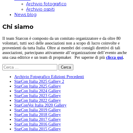
Archivio fotografico
Archivio ospiti
News blog
Chi siamo
Il team Starcon è composto da un comitato organizzatore e da oltre 80
volontari, tutti soci delle associazioni non a scopo di lucro coinvolte e
provenienti da tutta Italia. Oltre ai membri dei consigli direttivi di tali
associazioni, partecipano attivamente all’organizzazione dell’evento anche
una casa editrice e un team di propmaker. Per saperne di più
clicca qui
.
Ricerca
per:
Archivio Fotografico Edizioni Precedenti
StarCon Italia 2025 Gallery 2
StarCon Italia 2025 Gallery
StarCon Italia 2024 Gallery
StarCon Italia 2023 Gallery
StarCon Italia 2022 Gallery
StarConVoi Italia 2020 Gallery
StarCon Italia 2019 Gallery
StarCon Italia 2018 Gallery
StarCon Italia 2017 Gallery
StarCon Italia 2016 Gallery
StarCon Italia 2015 Gallery