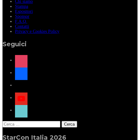
Chi siamo
Stampa
Espositori
Sponsor
F.A.Q.
Contatti
Privacy e Cookies Policy
Seguici
instagram
facebook
x
youtube
tiktok
Ricerca
per:
StarCon Italia 2026