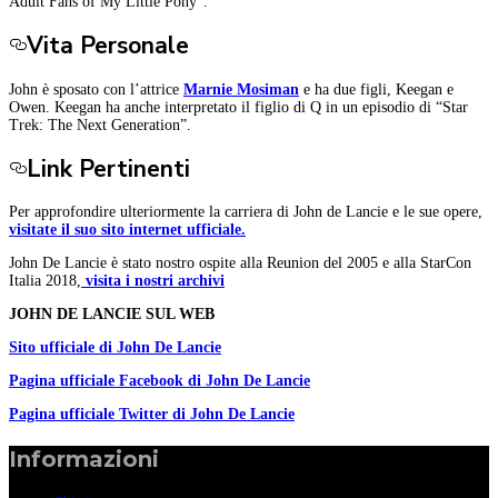
Adult Fans of My Little Pony”.
Vita Personale
John è sposato con l’attrice
Marnie Mosiman
e ha due figli, Keegan e
Owen. Keegan ha anche interpretato il figlio di Q in un episodio di “Star
Trek: The Next Generation”.
Link Pertinenti
Per approfondire ulteriormente la carriera di John de Lancie e le sue opere,
visitate il suo sito internet ufficiale.
John De Lancie è stato nostro ospite alla Reunion del 2005 e alla StarCon
Italia 2018,
visita i nostri archivi
JOHN DE LANCIE SUL WEB
Sito ufficiale di John De Lancie
Pagina ufficiale Facebook di
John De Lancie
Pagina ufficiale Twitter di
John De Lancie
Informazioni