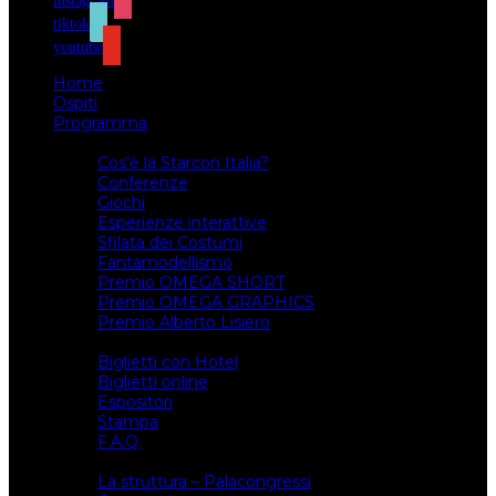
instagram
tiktok
youtube
Home
Ospiti
Programma
Attività
Cos’è la Starcon Italia?
Conferenze
Giochi
Esperienze interattive
Sfilata dei Costumi
Fantamodellismo
Premio OMEGA SHORT
Premio OMEGA GRAPHICS
Premio Alberto Lisiero
Biglietti
Biglietti con Hotel
Biglietti online
Espositori
Stampa
F.A.Q.
Il luogo
La struttura – Palacongressi