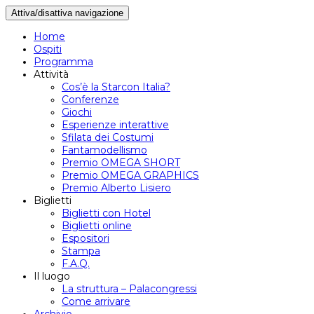
Attiva/disattiva navigazione
Home
Ospiti
Programma
Attività
Cos’è la Starcon Italia?
Conferenze
Giochi
Esperienze interattive
Sfilata dei Costumi
Fantamodellismo
Premio OMEGA SHORT
Premio OMEGA GRAPHICS
Premio Alberto Lisiero
Biglietti
Biglietti con Hotel
Biglietti online
Espositori
Stampa
F.A.Q.
Il luogo
La struttura – Palacongressi
Come arrivare