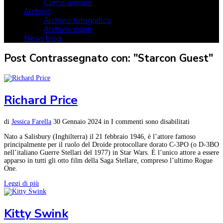
Come arrivare
Archivio
Archivio fotografico
Archivio ospiti
News blog
Post Contrassegnato con: "Starcon Guest"
Richard Price
di
Jessica Farella
30 Gennaio 2024
in
I commenti sono disabilitati
Nato a Salisbury (Inghilterra) il 21 febbraio 1946, è l’attore famoso
principalmente per il ruolo del Droide protocollare dorato C-3PO (o D-3BO
nell’italiano Guerre Stellari del 1977) in Star Wars. È l’unico attore a essere
apparso in tutti gli otto film della Saga Stellare, compreso l’ultimo Rogue
One.
Leggi di più
Kitty Swink