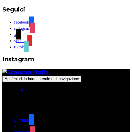
Seguici
facebook
instagram
x
youtube
tiktok
Instagram
Apri/chiudi la barra laterale e di navigazione
0
Seguici
facebook
x