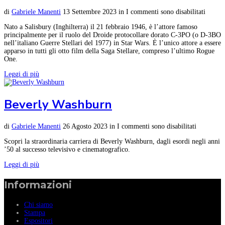
di
Gabriele Manenti
13 Settembre 2023
in
I commenti sono disabilitati
Nato a Salisbury (Inghilterra) il 21 febbraio 1946, è l’attore famoso
principalmente per il ruolo del Droide protocollare dorato C-3PO (o D-3BO
nell’italiano Guerre Stellari del 1977) in Star Wars. È l’unico attore a essere
apparso in tutti gli otto film della Saga Stellare, compreso l’ultimo Rogue
One.
Leggi di più
Beverly Washburn
di
Gabriele Manenti
26 Agosto 2023
in
I commenti sono disabilitati
Scopri la straordinaria carriera di Beverly Washburn, dagli esordi negli anni
’50 al successo televisivo e cinematografico.
Leggi di più
Informazioni
Chi siamo
Stampa
Espositori