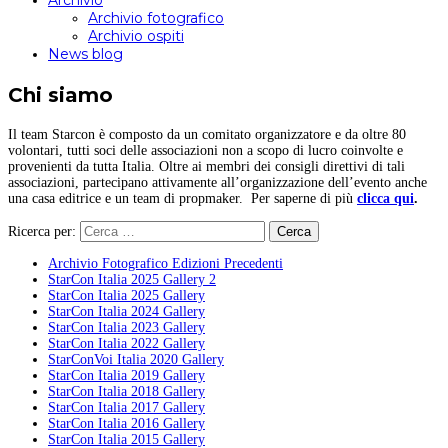
Archivio
Archivio fotografico
Archivio ospiti
News blog
Chi siamo
Il team Starcon è composto da un comitato organizzatore e da oltre 80
volontari, tutti soci delle associazioni non a scopo di lucro coinvolte e
provenienti da tutta Italia. Oltre ai membri dei consigli direttivi di tali
associazioni, partecipano attivamente all’organizzazione dell’evento anche
una casa editrice e un team di propmaker. Per saperne di più
clicca qui
.
Ricerca per:
Archivio Fotografico Edizioni Precedenti
StarCon Italia 2025 Gallery 2
StarCon Italia 2025 Gallery
StarCon Italia 2024 Gallery
StarCon Italia 2023 Gallery
StarCon Italia 2022 Gallery
StarConVoi Italia 2020 Gallery
StarCon Italia 2019 Gallery
StarCon Italia 2018 Gallery
StarCon Italia 2017 Gallery
StarCon Italia 2016 Gallery
StarCon Italia 2015 Gallery