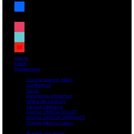
facebook
x
instagram
tiktok
youtube
Home
Ospiti
Programma
Attività
Cos’è la Starcon Italia?
Conferenze
Giochi
Esperienze interattive
Sfilata dei Costumi
Fantamodellismo
Premio OMEGA SHORT
Premio OMEGA GRAPHICS
Premio Alberto Lisiero
Biglietti
Biglietti con Hotel