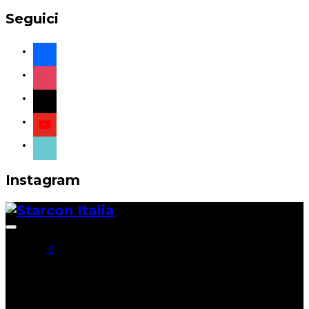
Seguici
facebook
instagram
x
youtube
tiktok
Instagram
Apri/chiudi
la
0
barra
laterale
e
di
Seguici
navigazione