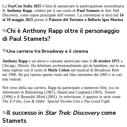
La
StarCon Italia 2025
è lieta di annunciare la partecipazione straordinaria
di
Anthony Rapp
, celebre per il suo ruolo di
Paul
Stamets
in
Star Trek:
Discovery
, come ospite principale dell’evento. La convention si terrà dal
16
al 18 maggio 2025
presso il
Palazzo del Turismo a Bellaria Igea Marina
.
Chi è Anthony Rapp oltre il personaggio
di Paul Stamets?
Una carriera tra Broadway e il cinema
Anthony Rapp
è un attore e cantante americano nato il
26 ottobre 1971
a
Chicago, Illinois. Ha debuttato professionalmente già da bambino, ma la sua
fama esplose con il ruolo di
Mark Cohen
nel musical di Broadway
Rent
nel 1996. Ha poi ripreso questo ruolo nel film omonimo del 2005 e in vari
tour teatrali.
Nel corso della sua carriera, Rapp ha partecipato a numerosi film, tra cui
Adventures in Babysitting
(1987),
Dazed and Confused
(1993),
Twister
(1996) e
A Beautiful Mind
(2001). In televisione, è apparso in serie come
The X-Files
,
Law & Order: Special Victims Unit
e
The Good Fight
.
Il successo in
Star Trek: Discovery
come
Stamets