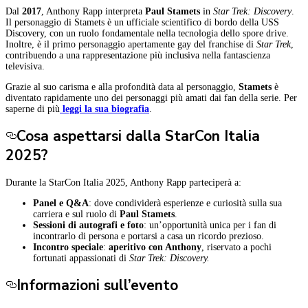
Dal
2017
, Anthony Rapp interpreta
Paul Stamets
in
Star Trek: Discovery
.
Il personaggio di Stamets è un ufficiale scientifico di bordo della USS
Discovery, con un ruolo fondamentale nella tecnologia dello spore drive.
Inoltre, è il primo personaggio apertamente gay del franchise di
Star Trek
,
contribuendo a una rappresentazione più inclusiva nella fantascienza
televisiva.
Grazie al suo carisma e alla profondità data al personaggio,
Stamets
è
diventato rapidamente uno dei personaggi più amati dai fan della serie. Per
saperne di più
leggi la sua biografia
.
Cosa aspettarsi dalla StarCon Italia
2025?
Durante la StarCon Italia 2025, Anthony Rapp parteciperà a:
Panel e Q&A
: dove condividerà esperienze e curiosità sulla sua
carriera e sul ruolo di
Paul Stamets
.
Sessioni di autografi e foto
: un’opportunità unica per i fan di
incontrarlo di persona e portarsi a casa un ricordo prezioso.
Incontro speciale
:
aperitivo con Anthony
, riservato a pochi
fortunati appassionati di
Star Trek: Discovery.
Informazioni sull’evento