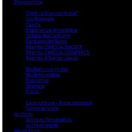
Programma
Attività
Cos’è la Starcon Italia?
Conferenze
Giochi
Esperienze interattive
Sfilata dei Costumi
Fantamodellismo
Premio OMEGA SHORT
Premio OMEGA GRAPHICS
Premio Alberto Lisiero
Biglietti
Biglietti con Hotel
Biglietti online
Espositori
Stampa
F.A.Q.
Il luogo
La struttura – Palacongressi
Come arrivare
Archivio
Archivio fotografico
Archivio ospiti
News blog