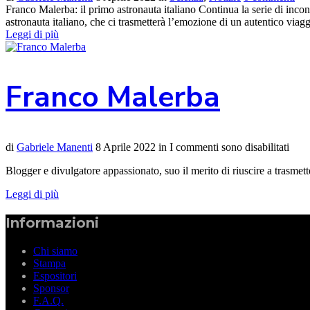
Franco Malerba: il primo astronauta italiano Continua la serie di incon
astronauta italiano, che ci trasmetterà l’emozione di un autentico viagg
Leggi di più
Franco Malerba
di
Gabriele Manenti
8 Aprile 2022
in
I commenti sono disabilitati
Blogger e divulgatore appassionato, suo il merito di riuscire a trasmet
Leggi di più
Informazioni
Chi siamo
Stampa
Espositori
Sponsor
F.A.Q.