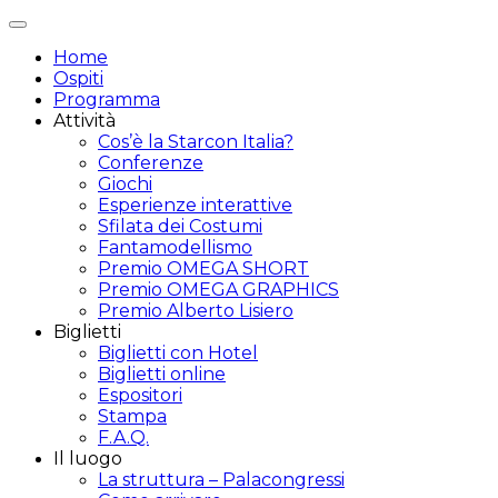
Attiva/disattiva
navigazione
Home
Ospiti
Programma
Attività
Cos’è la Starcon Italia?
Conferenze
Giochi
Esperienze interattive
Sfilata dei Costumi
Fantamodellismo
Premio OMEGA SHORT
Premio OMEGA GRAPHICS
Premio Alberto Lisiero
Biglietti
Biglietti con Hotel
Biglietti online
Espositori
Stampa
F.A.Q.
Il luogo
La struttura – Palacongressi