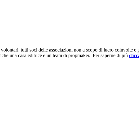
ontari, tutti soci delle associazioni non a scopo di lucro coinvolte e prov
anche una casa editrice e un team di propmaker. Per saperne di più
clicc