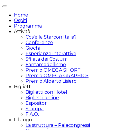
Attiva/disattiva
navigazione
Home
Ospiti
Programma
Attività
Cos’è la Starcon Italia?
Conferenze
Giochi
Esperienze interattive
Sfilata dei Costumi
Fantamodellismo
Premio OMEGA SHORT
Premio OMEGA GRAPHICS
Premio Alberto Lisiero
Biglietti
Biglietti con Hotel
Biglietti online
Espositori
Stampa
F.A.Q.
Il luogo
La struttura – Palacongressi