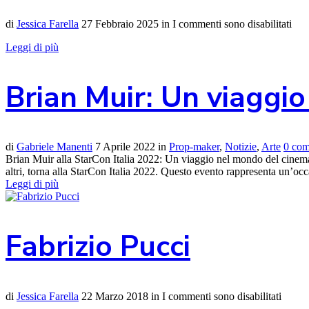
di
Jessica Farella
27 Febbraio 2025
in
I commenti sono disabilitati
Leggi di più
Brian Muir: Un viaggi
di
Gabriele Manenti
7 Aprile 2022
in
Prop-maker
,
Notizie
,
Arte
0 com
Brian Muir alla StarCon Italia 2022: Un viaggio nel mondo del cinema B
altri, torna alla StarCon Italia 2022. Questo evento rappresenta un’occa
Leggi di più
Fabrizio Pucci
di
Jessica Farella
22 Marzo 2018
in
I commenti sono disabilitati