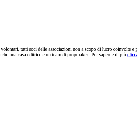
ontari, tutti soci delle associazioni non a scopo di lucro coinvolte e prov
anche una casa editrice e un team di propmaker. Per saperne di più
clicc