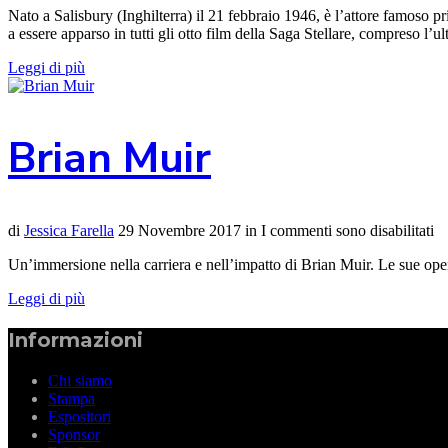
Nato a Salisbury (Inghilterra) il 21 febbraio 1946, è l’attore famoso 
a essere apparso in tutti gli otto film della Saga Stellare, compreso l
Leggi di più
Brian Muir
di
Jessica Farella
29 Novembre 2017
in
I commenti sono disabilitati
Un’immersione nella carriera e nell’impatto di Brian Muir. Le sue opere
Leggi di più
Informazioni
Chi siamo
Stampa
Espositori
Sponsor