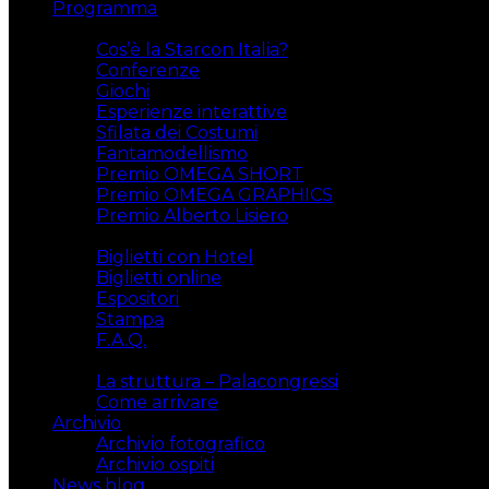
Programma
Attività
Cos’è la Starcon Italia?
Conferenze
Giochi
Esperienze interattive
Sfilata dei Costumi
Fantamodellismo
Premio OMEGA SHORT
Premio OMEGA GRAPHICS
Premio Alberto Lisiero
Biglietti
Biglietti con Hotel
Biglietti online
Espositori
Stampa
F.A.Q.
Il luogo
La struttura – Palacongressi
Come arrivare
Archivio
Archivio fotografico
Archivio ospiti
News blog