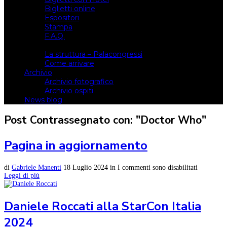
Biglietti online
Espositori
Stampa
F.A.Q.
Il luogo
La struttura – Palacongressi
Come arrivare
Archivio
Archivio fotografico
Archivio ospiti
News blog
Post Contrassegnato con: "Doctor Who"
Pagina in aggiornamento
di
Gabriele Manenti
18 Luglio 2024
in
I commenti sono disabilitati
Leggi di più
Daniele Roccati alla StarCon Italia
2024