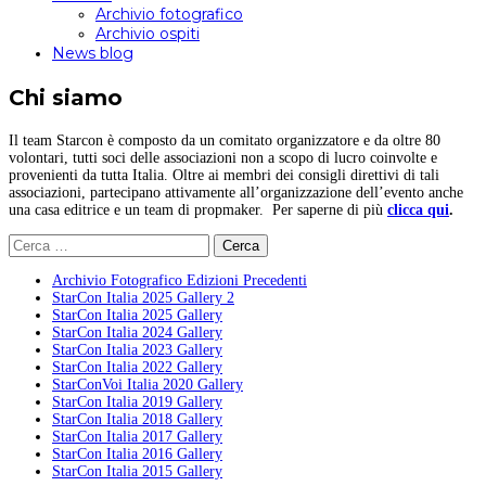
Archivio fotografico
Archivio ospiti
News blog
Chi siamo
Il team Starcon è composto da un comitato organizzatore e da oltre 80
volontari, tutti soci delle associazioni non a scopo di lucro coinvolte e
provenienti da tutta Italia. Oltre ai membri dei consigli direttivi di tali
associazioni, partecipano attivamente all’organizzazione dell’evento anche
una casa editrice e un team di propmaker. Per saperne di più
clicca qui
.
Ricerca
per:
Archivio Fotografico Edizioni Precedenti
StarCon Italia 2025 Gallery 2
StarCon Italia 2025 Gallery
StarCon Italia 2024 Gallery
StarCon Italia 2023 Gallery
StarCon Italia 2022 Gallery
StarConVoi Italia 2020 Gallery
StarCon Italia 2019 Gallery
StarCon Italia 2018 Gallery
StarCon Italia 2017 Gallery
StarCon Italia 2016 Gallery
StarCon Italia 2015 Gallery