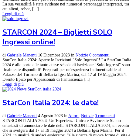
La sua versatilità è stata evidente nei numerosi personaggi interpretati, tra
cui alieni, robot, [...]
Leggi di più
STARCON 2024 – Biglietti SOLO
Ingressi online!
di
Gabriele Manenti
16 Dicembre 2023
in
Notizie
0 commenti
StarCon Italia 2024: Aperte le Iscrizioni "Solo Ingressi"! La StarCon Italia
2024 è alle porte e le tanto attese schede di iscrizione "Solo Ingressi" sono
finalmente disponibili! Preparati per un'esperienza indimenticabile al
Palazzo del Turismo di Bellaria-Igea Marina, dal 17 al 19 Maggio 2024.
Evento Epico per Appassionati di Fantascienza [...]
Leggi di più
StarCon Italia 2024: le date!
di
Gabriele Manenti
4 Agosto 2023
in
Attori
,
Notizie
0 commenti
STARCON ITALIA 2024: Un’Esperienza Unica e Avvincente Siamo
entusiasti di annunciare le date della STARCON ITALIA 2024, un evento
che si svolgerà dal 17 al 19 maggio 2024 a Bellaria Igea Marina. Per il
2024, in qualità di audaci esploratori “alla ricerca di nuove forme di vita e