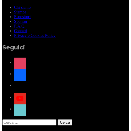
Chi siamo
Stampa
Espositori
Sponsor
F.A.Q.
Contatti
Privacy e Cookies Policy
Seguici
instagram
facebook
x
youtube
tiktok
Ricerca
per: