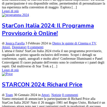
di partecipazione è ora disponibile online, permettendoti di personalizzare la
tua esperienza nella convention di maggio. Esplora [...]
Leggi di più
StarCon Italia 2024: Il Programma
Provvisorio è Online!
di
Jessica Farella
3 Febbraio 2024
in
Dietro le quinte di Cinema e TV
,
Attori
,
Doppiatori
0 commenti
L'attesa è finita! StarCon Italia 2024 rivela il suo programma provvisorio,
regalando un primo sguardo esclusivo dell'evento. Scopri i dettagli su
conferenze, ospiti, autografi e molto altro! Conferenze Illuminanti e Panel
Coinvolgenti Il cuore pulsante dell'evento sono le conferenze e i panel degli
ospiti. Dal multiverso di Star Trek a [...]
Leggi di più
STARCON 2024: Richard Price
di
Team
30 Gennaio 2024
in
Attori
,
Notizie
0 commenti
Siamo entusiasti di annunciare la partecipazione di Richard Price alla
StarCon Italia 2024! Nato il 26 maggio 1981 nel Regno Unito, Richard è un
talentuoso attore noto per i suoi tantissimi ruoli in produzioni di successo.