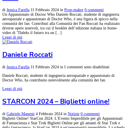
di
Jessica Farella
11 Febbraio 2024
in
Prop-maker
0 commenti
Un Appassionato di Doctor Who Daniele Roccati, studente di ingegneria
aerospaziale e appassionato di Doctor Who, è una figura di spicco nella
comunità dei fan. Contributi alla Comunità dei Fan Roccati ha realizzato
diverse opere notevoli, tra cui il booklet dell’edizione italiana in home-
video di “Daleks il futuro tra un [...]
Leggi di più
Daniele Roccati
di
Jessica Farella
11 Febbraio 2024
in
I commenti sono disabilitati
Daniele Roccati, studente di ingegneria aerospaziale e appassionato di
Doctor Who, ha contribuito notevolmente alla comunità dei fan.
Leggi di più
STARCON 2024 – Biglietti online!
di
Gabriele Manenti
4 Febbraio 2024
in
Notizie
0 commenti
Biglietti Online! StarCon 2024: L'Evento Imperdibile per gli Appassionati
di Fantascienza e Star Trek Biglietti Online per gli amanti di Star Trek e
della fantascienza, la StarCon 2024 è un'opportunità imperdibile. La scheda