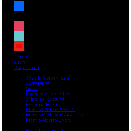
facebook
x
instagram
tiktok
youtube
Home
Ospiti
Programma
Attività
Cos’è la Starcon Italia?
Conferenze
Giochi
Esperienze interattive
Sfilata dei Costumi
Fantamodellismo
Premio OMEGA SHORT
Premio OMEGA GRAPHICS
Premio Alberto Lisiero
Biglietti
Biglietti con Hotel