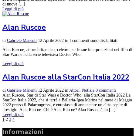
di nuove [...]
Leggi di più
Alan Ruscoe
di
Gabriele Manenti
12 Aprile 2022
in
I commenti sono disabilitati
Alan Ruscoe, attore britannico, celebre per le sue interpretazioni nei film di
Star Wars e nella serie televisiva Doctor Who.
Leggi di più
Alan Ruscoe alla StarCon Italia 2022
di
Gabriele Manenti
12 Aprile 2022
in
Attori
,
Notizie
0 commenti
Alan Ruscoe, Star di Star Wars e Doctor Who, alla StarCon Italia 2022 La
StarCon Italia 2022, che si terrà a Bellaria-Igea Marina nel mese di Maggio
2022 presso il Palacongressi, è entusiasta di annunciare un altro ospite di
prestigio: Alan Ruscoe. Chi è Alan Ruscoe? Alan Ruscoe è un [...]
Leggi di più
1
2
3
4
Informazioni