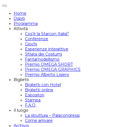
Attiva/disattiva
navigazione
Home
Ospiti
Programma
Attività
Cos’è la Starcon Italia?
Conferenze
Giochi
Esperienze interattive
Sfilata dei Costumi
Fantamodellismo
Premio OMEGA SHORT
Premio OMEGA GRAPHICS
Premio Alberto Lisiero
Biglietti
Biglietti con Hotel
Biglietti online
Espositori
Stampa
F.A.Q.
Il luogo
La struttura – Palacongressi
Come arrivare
Archivio