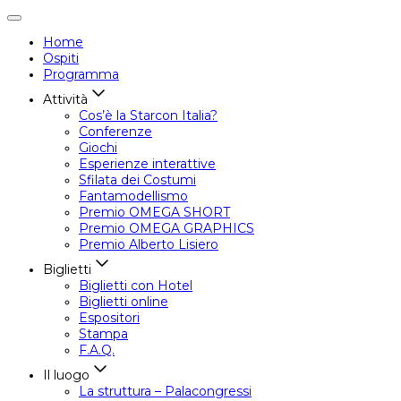
Attiva/disattiva
navigazione
Home
Ospiti
Programma
Attività
Cos’è la Starcon Italia?
Conferenze
Giochi
Esperienze interattive
Sfilata dei Costumi
Fantamodellismo
Premio OMEGA SHORT
Premio OMEGA GRAPHICS
Premio Alberto Lisiero
Biglietti
Biglietti con Hotel
Biglietti online
Espositori
Stampa
F.A.Q.
Il luogo
La struttura – Palacongressi