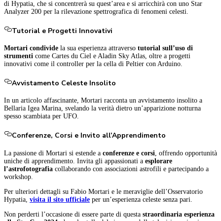
di Hypatia, che si concentrerà su quest’area e si arricchirà con uno Star
Analyzer 200 per la rilevazione spettrografica di fenomeni celesti.
Tutorial e Progetti Innovativi
Mortari condivide
la sua esperienza attraverso
tutorial sull’uso di
strumenti
come Cartes du Ciel e Aladin Sky Atlas, oltre a progetti
innovativi come il controller per la cella di Peltier con Arduino.
Avvistamento Celeste Insolito
In un articolo affascinante, Mortari racconta un avvistamento insolito a
Bellaria Igea Marina, svelando la verità dietro un’apparizione notturna
spesso scambiata per UFO.
Conferenze, Corsi e Invito all’Apprendimento
La passione di Mortari si estende a
conferenze e corsi
, offrendo opportunità
uniche di apprendimento. Invita gli appassionati a
esplorare
l’astrofotografia
collaborando con associazioni astrofili e partecipando a
workshop.
Per ulteriori dettagli su Fabio Mortari e le meraviglie dell’Osservatorio
Hypatia,
visita il sito ufficiale
per un’esperienza celeste senza pari.
Non perderti l’occasione di essere parte di questa
straordinaria esperienza