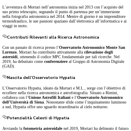
L’avventura di Mortari nell’astronomia inizia nel 2013 con l’acquisto del
suo primo telescopio, segnando il punto di partenza per un’immersione
nella fotografia astronomica nel 2014. Mentre di giorno è un imprenditore
termoidraulico, le sue passioni spaziano dall’elettronica all’informatica e ai
viaggi in moto.
Contributi Rilevanti alla Ricerca Astronomica
Con un passato di ricerca presso l’
Osservatorio Astronomico Monte San
Lorenzo
, Mortari ha contribuito attivamente alla
rilevazione degli
asteroidi
, ottenendo il codice MPC fondamentale per tali ricerche. Nel
2019, ha debuttato come
conferenziere
al Gruppo di Astronomia Digitale
(GAD).
Nascita dell’Osservatorio Hypatia
L’Osservatorio Hypatia, ideato da Mortari e M.L., sorge con l’obiettivo di
eccellere nella ricerca astronomica e astrofotografia. Situato a Rimini,
collabora con l’
Unione Astrofili Italiani
e l’
Osservatorio Astronomico
dell’Università di Siena
. Nonostante sfide come l’inquinamento luminoso
a sud, Hypatia offre uno sguardo straordinario al cielo notturno.
Potenzialità Celesti di Hypatia
Avviando la
fotometria asteroidale
nel 2019, Mortari ha delineato il futuro