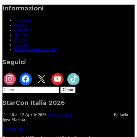
Informazioni
Chi siamo
Stampa
Espositori
Sponsor
F.A.Q.
Contatti
Privacy e Cookies Policy
Seguici
instagram
facebook
x
youtube
tiktok
Ricerca
per:
StarCon Italia 2026
Dal
10 al 12 Aprile 2026
,
Palacongressi
Bellaria
Igea Marina
Biglietti online