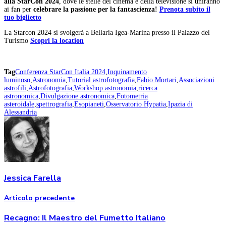
alla StarCon 2024
, dove le stelle del cinema e della televisione si uniranno
ai fan per
celebrare la passione per la fantascienza!
Prenota subito il
tuo biglietto
La Starcon 2024 si svolgerà a Bellaria Igea-Marina presso il Palazzo del
Turismo
Scopri la location
Tag
Conferenza StarCon Italia 2024
,
Inquinamento
luminoso
,
Astronomia
,
Tutorial astrofotografia
,
Fabio Mortari
,
Associazioni
astrofili
,
Astrofotografia
,
Workshop astronomia
,
ricerca
astronomica
,
Divulgazione astronomica
,
Fotometria
asteroidale
,
spettrografia
,
Esopianeti
,
Osservatorio Hypatia
,
Ipazia di
Alessandria
Jessica Farella
Articolo precedente
Recagno: Il Maestro del Fumetto Italiano