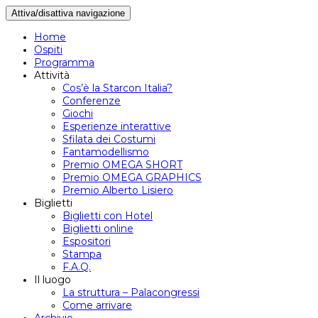
Attiva/disattiva navigazione
Home
Ospiti
Programma
Attività
Cos’è la Starcon Italia?
Conferenze
Giochi
Esperienze interattive
Sfilata dei Costumi
Fantamodellismo
Premio OMEGA SHORT
Premio OMEGA GRAPHICS
Premio Alberto Lisiero
Biglietti
Biglietti con Hotel
Biglietti online
Espositori
Stampa
F.A.Q.
Il luogo
La struttura – Palacongressi
Come arrivare