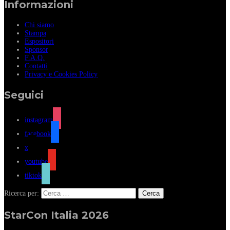
Informazioni
Chi siamo
Stampa
Espositori
Sponsor
F.A.Q.
Contatti
Privacy e Cookies Policy
Seguici
instagram
facebook
x
youtube
tiktok
Ricerca per:
StarCon Italia 2026