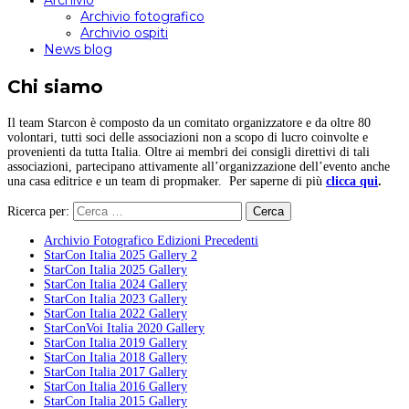
Archivio
Archivio fotografico
Archivio ospiti
News blog
Chi siamo
Il team Starcon è composto da un comitato organizzatore e da oltre 80
volontari, tutti soci delle associazioni non a scopo di lucro coinvolte e
provenienti da tutta Italia. Oltre ai membri dei consigli direttivi di tali
associazioni, partecipano attivamente all’organizzazione dell’evento anche
una casa editrice e un team di propmaker. Per saperne di più
clicca qui
.
Ricerca per:
Archivio Fotografico Edizioni Precedenti
StarCon Italia 2025 Gallery 2
StarCon Italia 2025 Gallery
StarCon Italia 2024 Gallery
StarCon Italia 2023 Gallery
StarCon Italia 2022 Gallery
StarConVoi Italia 2020 Gallery
StarCon Italia 2019 Gallery
StarCon Italia 2018 Gallery
StarCon Italia 2017 Gallery
StarCon Italia 2016 Gallery
StarCon Italia 2015 Gallery