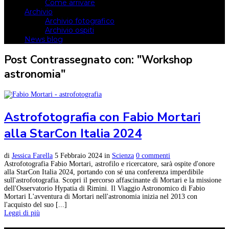
Come arrivare
Archivio
Archivio fotografico
Archivio ospiti
News blog
Post Contrassegnato con: "Workshop
astronomia"
Astrofotografia con Fabio Mortari
alla StarCon Italia 2024
di
Jessica Farella
5 Febbraio 2024
in
Scienza
0 commenti
Astrofotografia Fabio Mortari, astrofilo e ricercatore, sarà ospite d'onore
alla StarCon Italia 2024, portando con sé una conferenza imperdibile
sull'astrofotografia. Scopri il percorso affascinante di Mortari e la missione
dell'Osservatorio Hypatia di Rimini. Il Viaggio Astronomico di Fabio
Mortari L'avventura di Mortari nell'astronomia inizia nel 2013 con
l'acquisto del suo [...]
Leggi di più