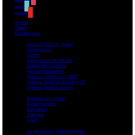
instagram
tiktok
youtube
Home
Ospiti
Programma
Attività
Cos’è la Starcon Italia?
Conferenze
Giochi
Esperienze interattive
Sfilata dei Costumi
Fantamodellismo
Premio OMEGA SHORT
Premio OMEGA GRAPHICS
Premio Alberto Lisiero
Biglietti
Biglietti con Hotel
Biglietti online
Espositori
Stampa
F.A.Q.
Il luogo
La struttura – Palacongressi