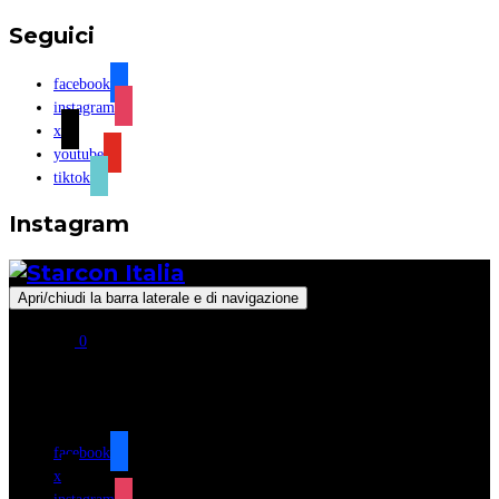
Seguici
facebook
instagram
x
youtube
tiktok
Instagram
Apri/chiudi la barra laterale e di navigazione
0
Seguici
facebook
x