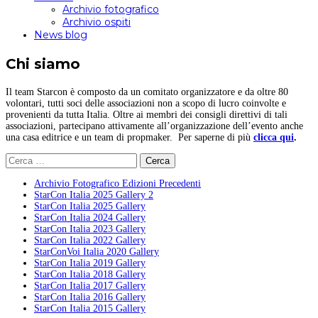
Archivio fotografico
Archivio ospiti
News blog
Chi siamo
Il team Starcon è composto da un comitato organizzatore e da oltre 80
volontari, tutti soci delle associazioni non a scopo di lucro coinvolte e
provenienti da tutta Italia. Oltre ai membri dei consigli direttivi di tali
associazioni, partecipano attivamente all’organizzazione dell’evento anche
una casa editrice e un team di propmaker. Per saperne di più
clicca qui
.
Ricerca
per:
Archivio Fotografico Edizioni Precedenti
StarCon Italia 2025 Gallery 2
StarCon Italia 2025 Gallery
StarCon Italia 2024 Gallery
StarCon Italia 2023 Gallery
StarCon Italia 2022 Gallery
StarConVoi Italia 2020 Gallery
StarCon Italia 2019 Gallery
StarCon Italia 2018 Gallery
StarCon Italia 2017 Gallery
StarCon Italia 2016 Gallery
StarCon Italia 2015 Gallery