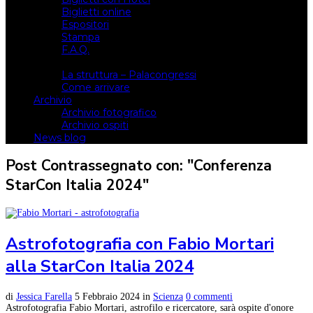
Biglietti online
Espositori
Stampa
F.A.Q.
Il luogo
La struttura – Palacongressi
Come arrivare
Archivio
Archivio fotografico
Archivio ospiti
News blog
Post Contrassegnato con: "Conferenza
StarCon Italia 2024"
Astrofotografia con Fabio Mortari
alla StarCon Italia 2024
di
Jessica Farella
5 Febbraio 2024
in
Scienza
0 commenti
Astrofotografia Fabio Mortari, astrofilo e ricercatore, sarà ospite d'onore