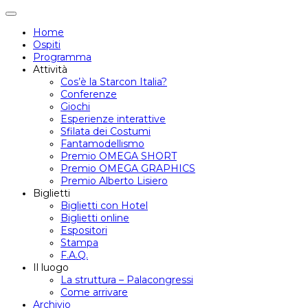
Attiva/disattiva
navigazione
Home
Ospiti
Programma
Attività
Cos’è la Starcon Italia?
Conferenze
Giochi
Esperienze interattive
Sfilata dei Costumi
Fantamodellismo
Premio OMEGA SHORT
Premio OMEGA GRAPHICS
Premio Alberto Lisiero
Biglietti
Biglietti con Hotel
Biglietti online
Espositori
Stampa
F.A.Q.
Il luogo
La struttura – Palacongressi
Come arrivare
Archivio