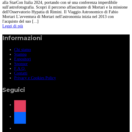
alla StarCon Italia 2024, portando con sé una conferenza imperdibile
sull'astrofotografia. Scopri il percorso affascinante di Mortari e la missione
dell'Osservatorio Hypatia di Rimini. Il Viaggio Astronomico di Fabio
Mortari L'avventura di Mortari nell'astronomia inizia nel 2013 con
l'acquisto del suo [...]
Leggi di più
Informazioni
Chi siamo
Stampa
Espositori
Sponsor
F.A.Q.
Contatti
Privacy e Cookies Policy
Seguici
instagram
facebook
x