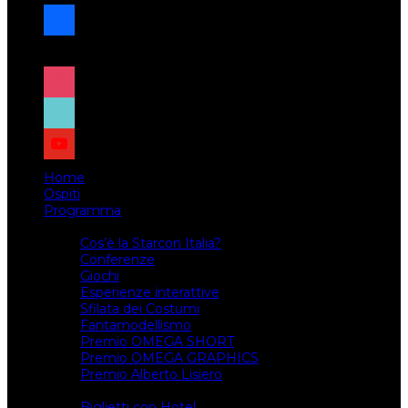
facebook
x
instagram
tiktok
youtube
Home
Ospiti
Programma
Attività
Cos’è la Starcon Italia?
Conferenze
Giochi
Esperienze interattive
Sfilata dei Costumi
Fantamodellismo
Premio OMEGA SHORT
Premio OMEGA GRAPHICS
Premio Alberto Lisiero
Biglietti
Biglietti con Hotel