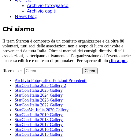
Archivio
Archivio fotografico
Archivio ospiti
News blog
Chi siamo
Il team Starcon è composto da un comitato organizzatore e da oltre 80
volontari, tutti soci delle associazioni non a scopo di lucro coinvolte e
provenienti da tutta Italia. Oltre ai membri dei consigli direttivi di tali
associazioni, partecipano attivamente all’organizzazione dell’evento anche
una casa editrice e un team di propmaker. Per saperne di più
clicca qui
.
Ricerca per:
Archivio Fotografico Edizioni Precedenti
StarCon Italia 2025 Gallery 2
StarCon Italia 2025 Gallery
StarCon Italia 2024 Gallery
StarCon Italia 2023 Gallery
StarCon Italia 2022 Gallery
StarConVoi Italia 2020 Gallery
StarCon Italia 2019 Gallery
StarCon Italia 2018 Gallery
StarCon Italia 2017 Gallery
StarCon Italia 2016 Gallery
StarCon Italia 2015 Gallery