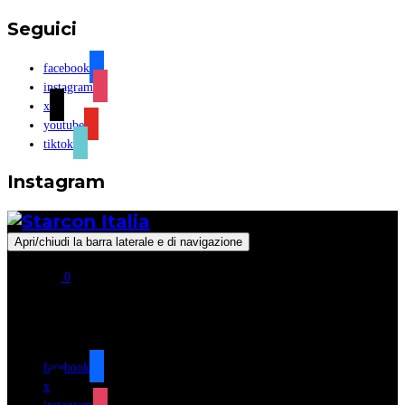
Seguici
facebook
instagram
x
youtube
tiktok
Instagram
Apri/chiudi la barra laterale e di navigazione
0
Seguici
facebook
x