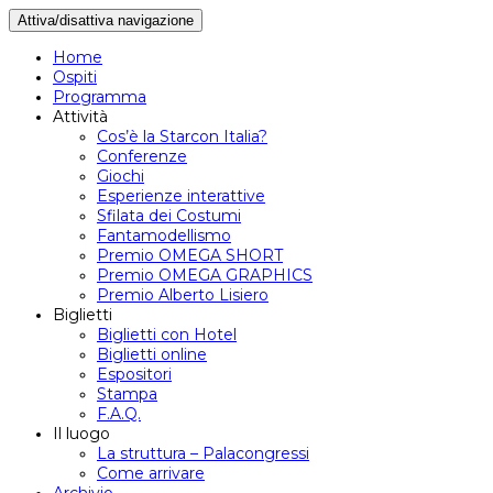
Attiva/disattiva navigazione
Home
Ospiti
Programma
Attività
Cos’è la Starcon Italia?
Conferenze
Giochi
Esperienze interattive
Sfilata dei Costumi
Fantamodellismo
Premio OMEGA SHORT
Premio OMEGA GRAPHICS
Premio Alberto Lisiero
Biglietti
Biglietti con Hotel
Biglietti online
Espositori
Stampa
F.A.Q.
Il luogo
La struttura – Palacongressi
Come arrivare