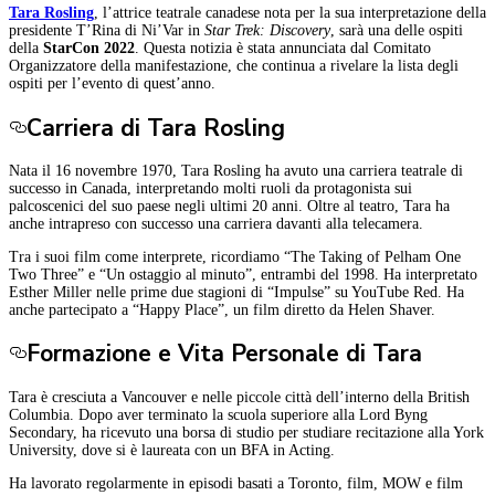
Tara Rosling
, l’attrice teatrale canadese nota per la sua interpretazione della
presidente T’Rina di Ni’Var in
Star Trek: Discovery
, sarà una delle ospiti
della
StarCon 2022
. Questa notizia è stata annunciata dal Comitato
Organizzatore della manifestazione, che continua a rivelare la lista degli
ospiti per l’evento di quest’anno.
Carriera di Tara Rosling
Nata il 16 novembre 1970, Tara Rosling ha avuto una carriera teatrale di
successo in Canada, interpretando molti ruoli da protagonista sui
palcoscenici del suo paese negli ultimi 20 anni. Oltre al teatro, Tara ha
anche intrapreso con successo una carriera davanti alla telecamera.
Tra i suoi film come interprete, ricordiamo “The Taking of Pelham One
Two Three” e “Un ostaggio al minuto”, entrambi del 1998. Ha interpretato
Esther Miller nelle prime due stagioni di “Impulse” su YouTube Red. Ha
anche partecipato a “Happy Place”, un film diretto da Helen Shaver.
Formazione e Vita Personale di Tara
Tara è cresciuta a Vancouver e nelle piccole città dell’interno della British
Columbia. Dopo aver terminato la scuola superiore alla Lord Byng
Secondary, ha ricevuto una borsa di studio per studiare recitazione alla York
University, dove si è laureata con un BFA in Acting.
Ha lavorato regolarmente in episodi basati a Toronto, film, MOW e film