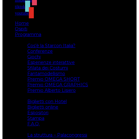
instagram
tiktok
youtube
Home
Ospiti
Programma
Attività
Cos’è la Starcon Italia?
Conferenze
Giochi
Esperienze interattive
Sfilata dei Costumi
Fantamodellismo
Premio OMEGA SHORT
Premio OMEGA GRAPHICS
Premio Alberto Lisiero
Biglietti
Biglietti con Hotel
Biglietti online
Espositori
Stampa
F.A.Q.
Il luogo
La struttura – Palacongressi