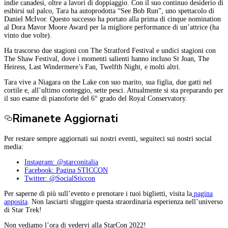
indie canadesi, oltre a lavori di doppiaggio. Con il suo continuo desiderio di
esibirsi sul palco, Tara ha autoprodotta “See Bob Run”, uno spettacolo di
Daniel McIvor. Questo successo ha portato alla prima di cinque nomination
al Dora Mavor Moore Award per la migliore performance di un’attrice (ha
vinto due volte).
Ha trascorso due stagioni con The Stratford Festival e undici stagioni con
The Shaw Festival, dove i momenti salienti hanno incluso St Joan, The
Heiress, Last Windermere’s Fan, Twelfth Night, e molti altri.
Tara vive a Niagara on the Lake con suo marito, sua figlia, due gatti nel
cortile e, all’ultimo conteggio, sette pesci. Attualmente si sta preparando per
il suo esame di pianoforte del 6° grado del Royal Conservatory.
Rimanete Aggiornati
Per restare sempre aggiornati sui nostri eventi, seguiteci sui nostri social
media:
Instagram: @starconitalia
Facebook: Pagina STICCON
Twitter: @SocialSticcon
Per saperne di più sull’evento e prenotare i tuoi biglietti, visita la
pagina
apposita
. Non lasciarti sfuggire questa straordinaria esperienza nell’universo
di Star Trek!
Non vediamo l’ora di vedervi alla StarCon 2022!