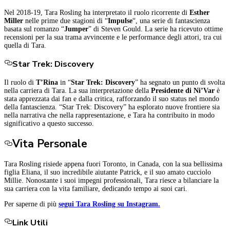
Nel 2018-19, Tara Rosling ha interpretato il ruolo ricorrente di
Esther
Miller
nelle prime due stagioni di “
Impulse
“, una serie di fantascienza
basata sul romanzo “
Jumper
” di Steven Gould. La serie ha ricevuto ottime
recensioni per la sua trama avvincente e le performance degli attori, tra cui
quella di Tara.
Star Trek: Discovery
Il ruolo di
T’Rina
in “
Star Trek: Discovery
” ha segnato un punto di svolta
nella carriera di Tara. La sua interpretazione della
Presidente di Ni’Var
è
stata apprezzata dai fan e dalla critica, rafforzando il suo status nel mondo
della fantascienza. “Star Trek: Discovery” ha esplorato nuove frontiere sia
nella narrativa che nella rappresentazione, e Tara ha contribuito in modo
significativo a questo successo.
Vita Personale
Tara Rosling risiede appena fuori Toronto, in Canada, con la sua bellissima
figlia Eliana, il suo incredibile aiutante Patrick, e il suo amato cucciolo
Millie. Nonostante i suoi impegni professionali, Tara riesce a bilanciare la
sua carriera con la vita familiare, dedicando tempo ai suoi cari.
Per saperne di più
segui Tara Rosling su Instagram.
Link Utili