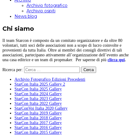
Archivio
Archivio fotografico
Archivio ospiti
News blog
Chi siamo
Il team Starcon è composto da un comitato organizzatore e da oltre 80
volontari, tutti soci delle associazioni non a scopo di lucro coinvolte e
provenienti da tutta Italia. Oltre ai membri dei consigli direttivi di tali
associazioni, partecipano attivamente all’organizzazione dell’evento anche
una casa editrice e un team di propmaker. Per saperne di più
clicca qui
.
Ricerca per:
Archivio Fotografico Edizioni Precedenti
StarCon Italia 2025 Gallery 2
StarCon Italia 2025 Gallery
StarCon Italia 2024 Gallery
StarCon Italia 2023 Gallery
StarCon Italia 2022 Gallery
StarConVoi Italia 2020 Gallery
StarCon Italia 2019 Gallery
StarCon Italia 2018 Gallery
StarCon Italia 2017 Gallery
StarCon Italia 2016 Gallery
StarCon Italia 2015 Gallery