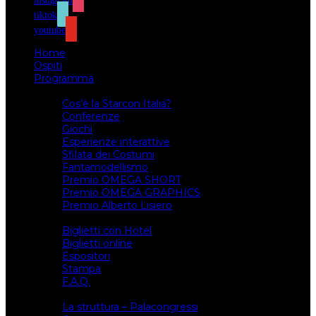
instagram
tiktok
youtube
Home
Ospiti
Programma
Attività
Cos’è la Starcon Italia?
Conferenze
Giochi
Esperienze interattive
Sfilata dei Costumi
Fantamodellismo
Premio OMEGA SHORT
Premio OMEGA GRAPHICS
Premio Alberto Lisiero
Biglietti
Biglietti con Hotel
Biglietti online
Espositori
Stampa
F.A.Q.
Il luogo
La struttura – Palacongressi