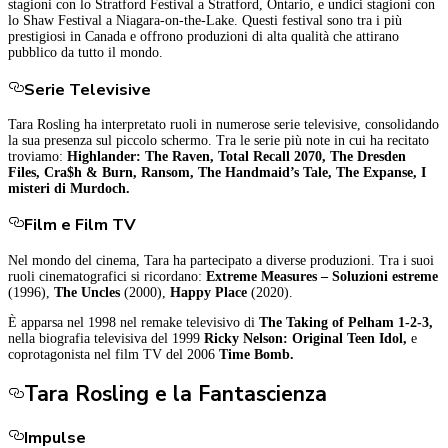
stagioni con lo Stratford Festival a Stratford, Ontario, e undici stagioni con
lo Shaw Festival a Niagara-on-the-Lake. Questi festival sono tra i più
prestigiosi in Canada e offrono produzioni di alta qualità che attirano
pubblico da tutto il mondo.
Serie Televisive
Tara Rosling ha interpretato ruoli in numerose serie televisive, consolidando
la sua presenza sul piccolo schermo. Tra le serie più note in cui ha recitato
troviamo:
Highlander: The Raven,
Total Recall 2070,
The Dresden
Files,
Cra$h & Burn,
Ransom,
The Handmaid’s Tale,
The Expanse,
I
misteri di Murdoch.
Film e Film TV
Nel mondo del cinema, Tara ha partecipato a diverse produzioni. Tra i suoi
ruoli cinematografici si ricordano:
Extreme Measures – Soluzioni estreme
(1996),
The Uncles
(2000),
Happy Place
(2020).
È apparsa nel 1998 nel remake televisivo di
The Taking of Pelham 1-2-3,
nella biografia televisiva del 1999
Ricky Nelson: Original Teen Idol,
e
coprotagonista nel film TV del 2006
Time Bomb.
Tara Rosling e la Fantascienza
Impulse