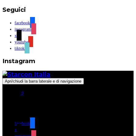
Seguici
facebook
instagram
x
youtube
tiktok
Instagram
Apri/chiudi la barra laterale e di navigazione
0
Seguici
facebook
x