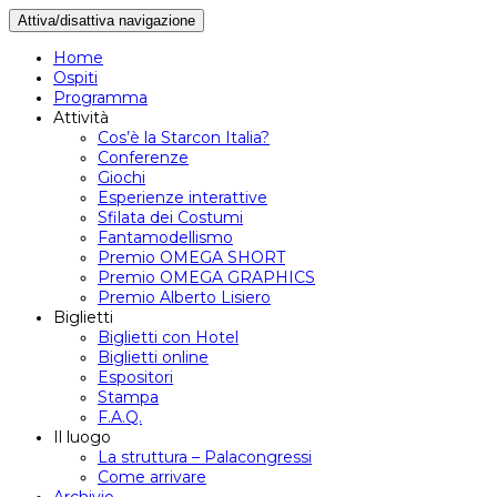
Attiva/disattiva navigazione
Home
Ospiti
Programma
Attività
Cos’è la Starcon Italia?
Conferenze
Giochi
Esperienze interattive
Sfilata dei Costumi
Fantamodellismo
Premio OMEGA SHORT
Premio OMEGA GRAPHICS
Premio Alberto Lisiero
Biglietti
Biglietti con Hotel
Biglietti online
Espositori
Stampa
F.A.Q.
Il luogo
La struttura – Palacongressi
Come arrivare