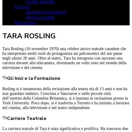
Come arrivare
Archivio
Archivio fotografico
Archivio ospiti
News blog
TARA ROSLING
Tara Rosling (16 novembre 1970) una celebre attrice teatrale canadese che
ha interpretato molti ruoli da protagonista sui palcoscenici del suo paese
negli ultimi 20 anni. Oltre al teatro, Tara ha intrapreso con successo una
carriera davanti alla telecamera, diventando un volto noto nel mondo della
televisione e del cinema.
Gli Inizi e la Formazione
Rosling si è innamorata della recitazione alla tenera età di 13 anni e non ha
mai guardato indietro. Cresciuta a Vancouver e nelle piccole città
dell’interno della Columbia Britannica, si è laureata in recitazione presso la
York University. Poco dopo, si è trasferita a Toronto e ha iniziato a lavorare
nel cinema, alla televisione e nel teatro indipendente.
Carriera Teatrale
La carriera teatrale di Tara è stata significativa e prolifica. Ha trascorso due