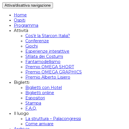
Attiva/disattiva navigazione
Home
Ospiti
Programma
Attività
Cos’è la Starcon Italia?
Conferenze
Giochi
Esperienze interattive
Sfilata dei Costumi
Fantamodellismo
Premio OMEGA SHORT
Premio OMEGA GRAPHICS
Premio Alberto Lisiero
Biglietti
Biglietti con Hotel
Biglietti online
Espositori
Stampa
F.A.Q.
Il luogo
La struttura – Palacongressi
Come arrivare