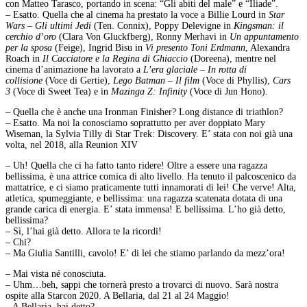
con Matteo Tarasco, portando in scena: “Gli abiti del male” e “Iliade”.
– Esatto. Quella che al cinema ha prestato la voce a Billie Lourd in
Star
Wars – Gli ultimi Jedi
(Ten. Connix), Poppy Delevigne in
Kingsman: il
cerchio d’oro
(Clara Von Gluckfberg), Ronny Merhavi in
Un appuntamento
per la sposa
(Feige), Ingrid Bisu in
Vi presento Toni Erdmann
, Alexandra
Roach in
Il Cacciatore e la Regina di Ghiaccio
(Doreena), mentre nel
cinema d’animazione ha lavorato a
L’era glaciale – In rotta di
collisione
(Voce di Gertie),
Lego Batman – Il film
(Voce di Phyllis),
Cars
3
(Voce di Sweet Tea) e in
Mazinga Z: Infinity
(Voce di Jun Hono).
– Quella che è anche una Ironman Finisher? Long distance di triathlon?
– Esatto. Ma noi la conosciamo soprattutto per aver doppiato Mary
Wiseman, la Sylvia Tilly di Star Trek: Discovery. E’ stata con noi già una
volta, nel 2018, alla Reunion XIV
– Uh! Quella che ci ha fatto tanto ridere! Oltre a essere una ragazza
bellissima, è una attrice comica di alto livello. Ha tenuto il palcoscenico da
mattatrice, e ci siamo praticamente tutti innamorati di lei! Che verve! Alta,
atletica, spumeggiante, e bellissima: una ragazza scatenata dotata di una
grande carica di energia. E’ stata immensa! E bellissima. L’ho già detto,
bellissima?
– Sì, l’hai già detto. Allora te la ricordi!
– Chi?
– Ma Giulia Santilli, cavolo! E’ di lei che stiamo parlando da mezz’ora!
– Mai vista né conosciuta.
– Uhm…beh, sappi che tornerà presto a trovarci di nuovo. Sarà nostra
ospite alla Starcon 2020. A Bellaria, dal 21 al 24 Maggio!
– A Bellaria, hai detto?