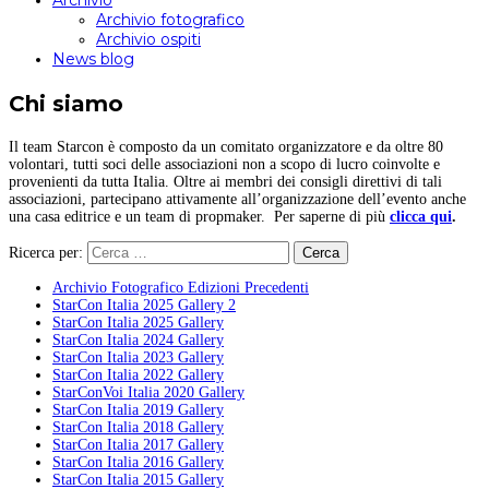
Archivio
Archivio fotografico
Archivio ospiti
News blog
Chi siamo
Il team Starcon è composto da un comitato organizzatore e da oltre 80
volontari, tutti soci delle associazioni non a scopo di lucro coinvolte e
provenienti da tutta Italia. Oltre ai membri dei consigli direttivi di tali
associazioni, partecipano attivamente all’organizzazione dell’evento anche
una casa editrice e un team di propmaker. Per saperne di più
clicca qui
.
Ricerca per:
Archivio Fotografico Edizioni Precedenti
StarCon Italia 2025 Gallery 2
StarCon Italia 2025 Gallery
StarCon Italia 2024 Gallery
StarCon Italia 2023 Gallery
StarCon Italia 2022 Gallery
StarConVoi Italia 2020 Gallery
StarCon Italia 2019 Gallery
StarCon Italia 2018 Gallery
StarCon Italia 2017 Gallery
StarCon Italia 2016 Gallery
StarCon Italia 2015 Gallery