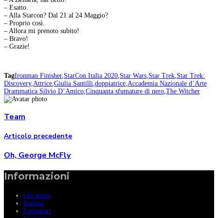
– Esatto.
– Alla Starcon? Dal 21 al 24 Maggio?
– Proprio così.
– Allora mi prenoto subito!
– Bravo!
– Grazie!
Tag
Ironman Finisher
,
StarCon Italia 2020
,
Star Wars
,
Star Trek
,
Star Trek:
Discovery
,
Attrice
,
Giulia Santilli
,
doppiatrice
,
Accademia Nazionale d’Arte
Drammatica Silvio D’Amico
,
Cinquanta sfumature di nero
,
The Witcher
Team
Articolo precedente
Oh, George McFly
Informazioni
Chi siamo
Stampa
Espositori