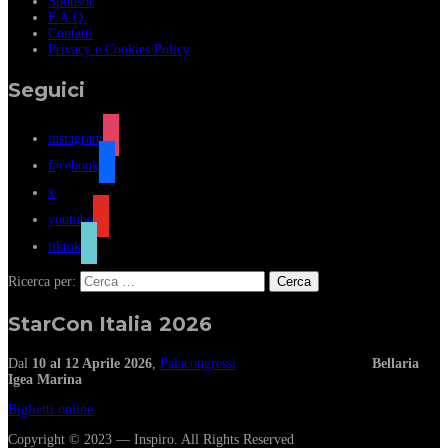
Sponsor
F.A.Q.
Contatti
Privacy e Cookies Policy
Seguici
instagram
facebook
x
youtube
tiktok
Ricerca per:
StarCon Italia 2026
Dal
10 al 12 Aprile 2026
,
Palacongressi
Bellaria
Igea Marina
Biglietti online
Copyright © 2023 — Inspiro. All Rights Reserved