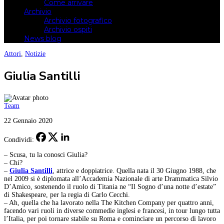
Come arrivare
Archivio
Archivio fotografico
Archivio ospiti
News blog
Attori
,
Notizie
Giulia Santilli
Team
22 Gennaio 2020
Condividi:
– Scusa, tu la conosci Giulia?
– Chi?
–
Giulia Santilli
, attrice e doppiatrice. Quella nata il 30 Giugno 1988, che
nel 2009 si è diplomata all’Accademia Nazionale di arte Drammatica Silvio
D’Amico, sostenendo il ruolo di Titania ne “Il Sogno d’una notte d’estate”
di Shakespeare, per la regia di Carlo Cecchi.
– Ah, quella che ha lavorato nella The Kitchen Company per quattro anni,
facendo vari ruoli in diverse commedie inglesi e francesi, in tour lungo tutta
l’Italia, per poi tornare stabile su Roma e cominciare un percorso di lavoro