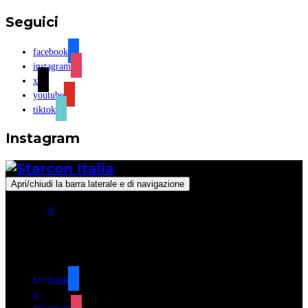
Seguici
facebook
instagram
x
youtube
tiktok
Instagram
Apri/chiudi la barra laterale e di navigazione
0
Seguici
facebook
x