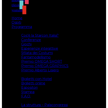
instagram
tiktok
youtube
Home
Ospiti
Programma
Attività
Cos’è la Starcon Italia?
Conferenze
Giochi
Esperienze interattive
Sfilata dei Costumi
Fantamodellismo
Premio OMEGA SHORT
Premio OMEGA GRAPHICS
Premio Alberto Lisiero
Biglietti
Biglietti con Hotel
Biglietti online
Espositori
Stampa
F.A.Q.
Il luogo
La struttura – Palacongressi