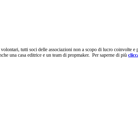
ontari, tutti soci delle associazioni non a scopo di lucro coinvolte e prov
anche una casa editrice e un team di propmaker. Per saperne di più
clicc