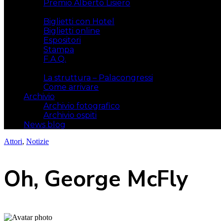
Premio Alberto Lisiero
Biglietti
Biglietti con Hotel
Biglietti online
Espositori
Stampa
F.A.Q.
Il luogo
La struttura – Palacongressi
Come arrivare
Archivio
Archivio fotografico
Archivio ospiti
News blog
Attori
,
Notizie
Oh, George McFly