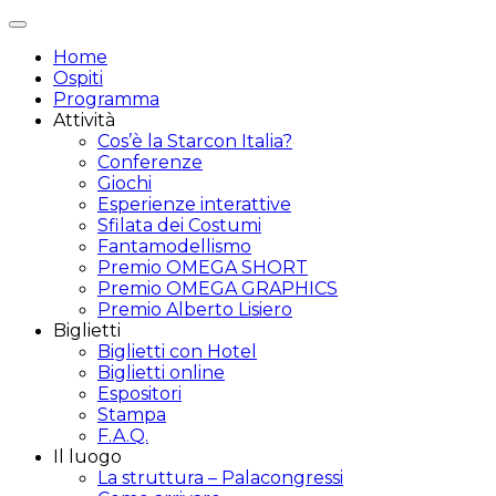
Attiva/disattiva
navigazione
Home
Ospiti
Programma
Attività
Cos’è la Starcon Italia?
Conferenze
Giochi
Esperienze interattive
Sfilata dei Costumi
Fantamodellismo
Premio OMEGA SHORT
Premio OMEGA GRAPHICS
Premio Alberto Lisiero
Biglietti
Biglietti con Hotel
Biglietti online
Espositori
Stampa
F.A.Q.
Il luogo
La struttura – Palacongressi