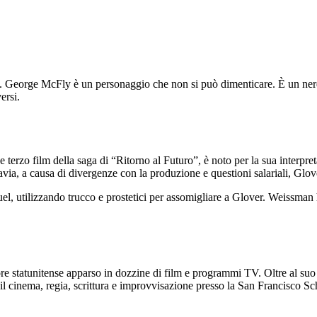
”. George McFly è un personaggio che non si può dimenticare. È un nerd
ersi.
o
e terzo film della saga di “Ritorno al Futuro”, è noto per la sua interp
tavia, a causa di divergenze con la produzione e questioni salariali, Glov
el, utilizzando trucco e prostetici per assomigliare a Glover. Weissman 
re statunitense apparso in dozzine di film e programmi TV. Oltre al su
 il cinema, regia, scrittura e improvvisazione presso la San Francisco S