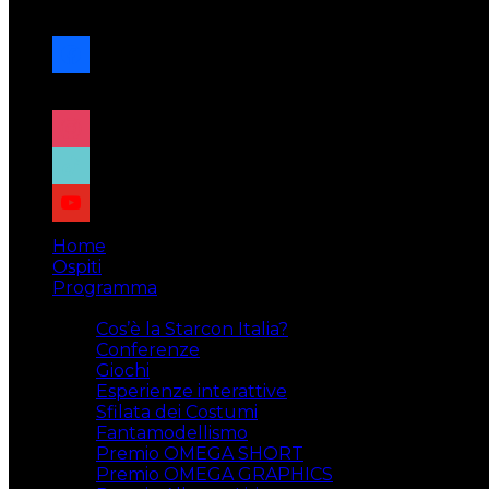
navigazione
facebook
x
instagram
tiktok
youtube
Home
Ospiti
Programma
Attività
Cos’è la Starcon Italia?
Conferenze
Giochi
Esperienze interattive
Sfilata dei Costumi
Fantamodellismo
Premio OMEGA SHORT
Premio OMEGA GRAPHICS