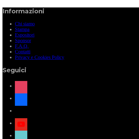
Informazioni
Chi siamo
Stampa
Espositori
Sponsor
F.A.Q.
Contatti
Privacy e Cookies Policy
Seguici
instagram
facebook
x
youtube
tiktok