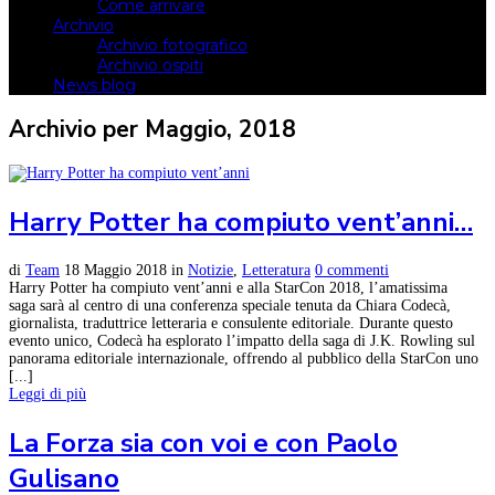
Come arrivare
Archivio
Archivio fotografico
Archivio ospiti
News blog
Archivio per Maggio, 2018
Harry Potter ha compiuto vent’anni…
di
Team
18 Maggio 2018
in
Notizie
,
Letteratura
0 commenti
Harry Potter ha compiuto vent’anni e alla StarCon 2018, l’amatissima
saga sarà al centro di una conferenza speciale tenuta da Chiara Codecà,
giornalista, traduttrice letteraria e consulente editoriale. Durante questo
evento unico, Codecà ha esplorato l’impatto della saga di J.K. Rowling sul
panorama editoriale internazionale, offrendo al pubblico della StarCon uno
[...]
Leggi di più
La Forza sia con voi e con Paolo
Gulisano