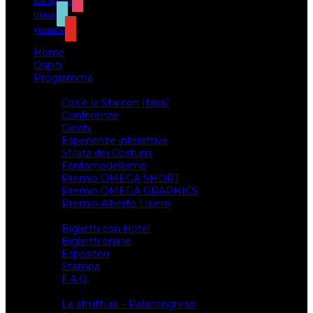
instagram
tiktok
youtube
Home
Ospiti
Programma
Attività
Cos’è la Starcon Italia?
Conferenze
Giochi
Esperienze interattive
Sfilata dei Costumi
Fantamodellismo
Premio OMEGA SHORT
Premio OMEGA GRAPHICS
Premio Alberto Lisiero
Biglietti
Biglietti con Hotel
Biglietti online
Espositori
Stampa
F.A.Q.
Il luogo
La struttura – Palacongressi