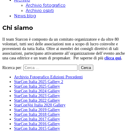
Archivio
Archivio fotografico
Archivio ospiti
News blog
Chi siamo
Il team Starcon è composto da un comitato organizzatore e da oltre 80
volontari, tutti soci delle associazioni non a scopo di lucro coinvolte e
provenienti da tutta Italia. Oltre ai membri dei consigli direttivi di tali
associazioni, partecipano attivamente all’organizzazione dell’evento anche
una casa editrice e un team di propmaker. Per saperne di più
clicca qui
.
Ricerca per:
Archivio Fotografico Edizioni Precedenti
StarCon Italia 2025 Gallery 2
StarCon Italia 2025 Gallery
StarCon Italia 2024 Gallery
StarCon Italia 2023 Gallery
StarCon Italia 2022 Gallery
StarConVoi Italia 2020 Gallery
StarCon Italia 2019 Gallery
StarCon Italia 2018 Gallery
StarCon Italia 2017 Gallery
StarCon Italia 2016 Gallery
StarCon Italia 2015 Gallery