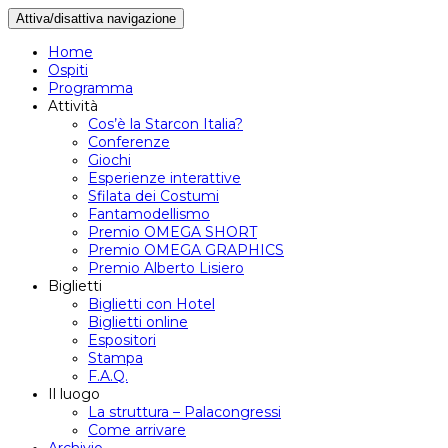
Attiva/disattiva navigazione
Home
Ospiti
Programma
Attività
Cos’è la Starcon Italia?
Conferenze
Giochi
Esperienze interattive
Sfilata dei Costumi
Fantamodellismo
Premio OMEGA SHORT
Premio OMEGA GRAPHICS
Premio Alberto Lisiero
Biglietti
Biglietti con Hotel
Biglietti online
Espositori
Stampa
F.A.Q.
Il luogo
La struttura – Palacongressi
Come arrivare