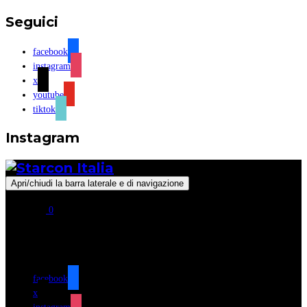
Seguici
facebook
instagram
x
youtube
tiktok
Instagram
Apri/chiudi la barra laterale e di navigazione
0
Seguici
facebook
x