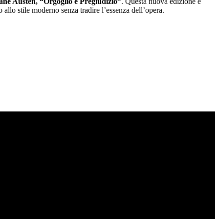
ane Austen, “Orgoglio e Pregiudizio”
. Questa nuova edizione è
lo allo stile moderno senza tradire l’essenza dell’opera.