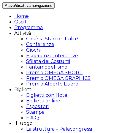
Attiva/disattiva navigazione
Home
Ospiti
Programma
Attività
Cos’è la Starcon Italia?
Conferenze
Giochi
Esperienze interattive
Sfilata dei Costumi
Fantamodellismo
Premio OMEGA SHORT
Premio OMEGA GRAPHICS
Premio Alberto Lisiero
Biglietti
Biglietti con Hotel
Biglietti online
Espositori
Stampa
F.A.Q.
Il luogo
La struttura – Palacongressi