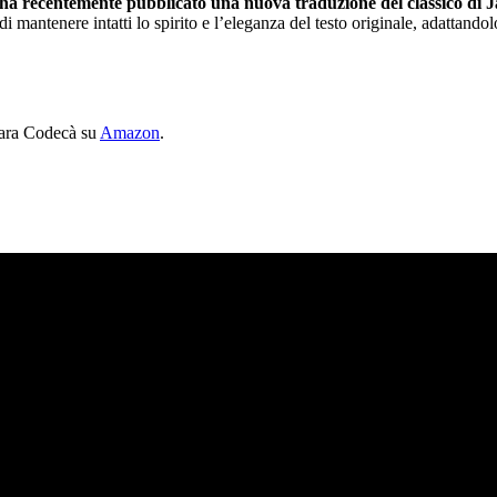
a recentemente pubblicato una nuova traduzione del classico di J
di mantenere intatti lo spirito e l’eleganza del testo originale, adattando
ara Codecà su
Amazon
.