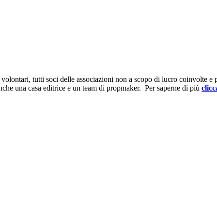
ontari, tutti soci delle associazioni non a scopo di lucro coinvolte e prov
anche una casa editrice e un team di propmaker. Per saperne di più
clicc