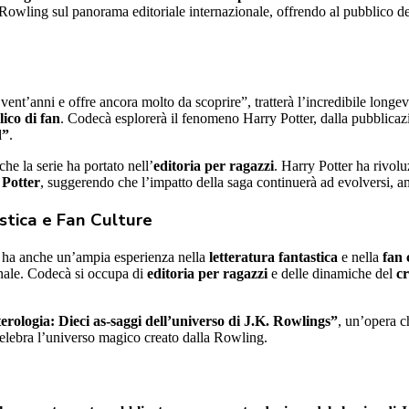
Rowling sul panorama editoriale internazionale, offrendo al pubblico del
ent’anni e offre ancora molto da scoprire”, tratterà l’incredibile longe
ico di fan
. Codecà esplorerà il fenomeno Harry Potter, dalla pubblicazio
d”
.
he la serie ha portato nell’
editoria per ragazzi
. Harry Potter ha rivol
 Potter
, suggerendo che l’impatto della saga continuerà ad evolversi, 
stica e Fan Culture
 ha anche un’ampia esperienza nella
letteratura fantastica
e nella
fan 
onale. Codecà si occupa di
editoria per ragazzi
e delle dinamiche del
c
erologia: Dieci as-saggi dell’universo di J.K. Rowlings”
, un’opera c
celebra l’universo magico creato dalla Rowling.