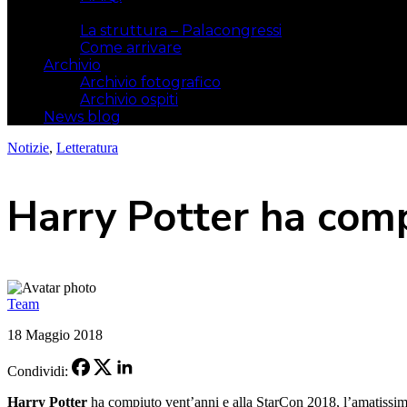
Il luogo
La struttura – Palacongressi
Come arrivare
Archivio
Archivio fotografico
Archivio ospiti
News blog
Notizie
,
Letteratura
Harry Potter ha com
Team
18 Maggio 2018
Condividi:
Harry Potter
ha compiuto vent’anni e alla StarCon 2018, l’amatissi