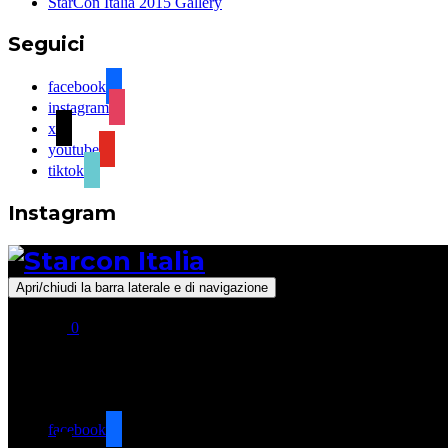
StarCon Italia 2015 Gallery
Seguici
facebook
instagram
x
youtube
tiktok
Instagram
Apri/chiudi la barra laterale e di navigazione
0
Seguici
facebook