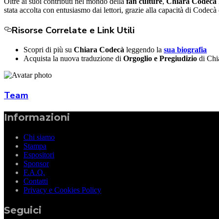
Oltre ai suoi contributi nel mondo della
fan culture
,
Chiara Codecà h
stata accolta con entusiasmo dai lettori, grazie alla capacità di Codecà 
Risorse Correlate e Link Utili
Scopri di più su
Chiara Codecà
leggendo la
sua biografia
Acquista la nuova traduzione di
Orgoglio e Pregiudizio
di Chi
Team
Informazioni
Chi siamo
Stampa
Espositori
Sponsor
F.A.Q.
Contatti
Privacy e Cookies Policy
Seguici