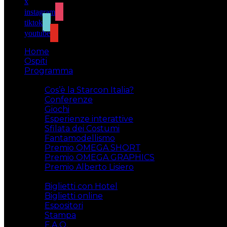
x
instagram
tiktok
youtube
Home
Ospiti
Programma
Attività
Cos’è la Starcon Italia?
Conferenze
Giochi
Esperienze interattive
Sfilata dei Costumi
Fantamodellismo
Premio OMEGA SHORT
Premio OMEGA GRAPHICS
Premio Alberto Lisiero
Biglietti
Biglietti con Hotel
Biglietti online
Espositori
Stampa
F.A.Q.