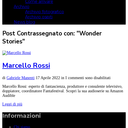
Come arrivare
Archivio
Archivio fotografico
Archivio ospiti
News blog
Post Contrassegnato con: "Wonder
Stories"
Marcello Rossi
di
Gabriele Manenti
17 Aprile 2022
in
I commenti sono disabilitati
Marcello Rossi: esperto di fantascienza, produttore e consulente televisivo,
doppiatore, coordinatore Fantafestival. Scopri la sua audioserie su Amazon
Audible
Leggi di più
Informazioni
Chi siamo