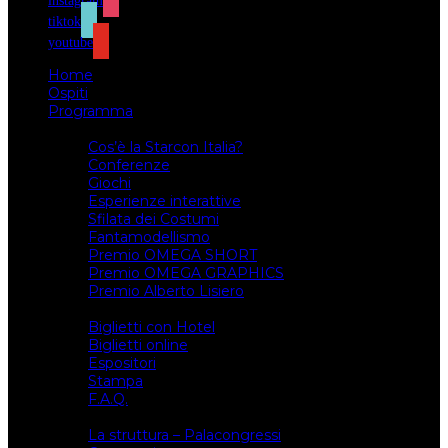
instagram
tiktok
youtube
Home
Ospiti
Programma
Attività
Cos’è la Starcon Italia?
Conferenze
Giochi
Esperienze interattive
Sfilata dei Costumi
Fantamodellismo
Premio OMEGA SHORT
Premio OMEGA GRAPHICS
Premio Alberto Lisiero
Biglietti
Biglietti con Hotel
Biglietti online
Espositori
Stampa
F.A.Q.
Il luogo
La struttura – Palacongressi