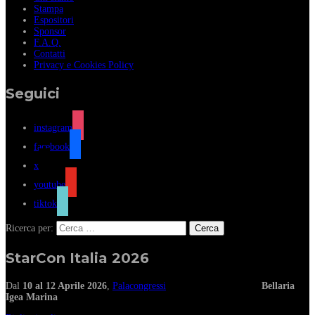
Stampa
Espositori
Sponsor
F.A.Q.
Contatti
Privacy e Cookies Policy
Seguici
instagram
facebook
x
youtube
tiktok
Ricerca per:
StarCon Italia 2026
Dal
10 al 12 Aprile 2026
,
Palacongressi
Bellaria
Igea Marina