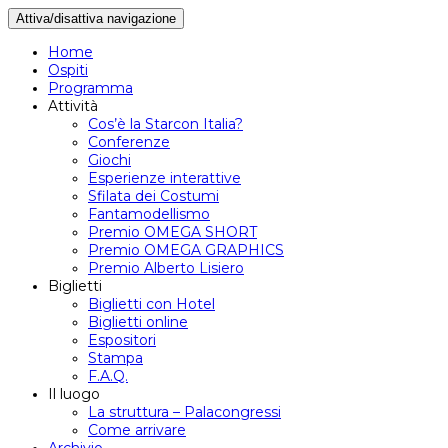
Attiva/disattiva navigazione
Home
Ospiti
Programma
Attività
Cos’è la Starcon Italia?
Conferenze
Giochi
Esperienze interattive
Sfilata dei Costumi
Fantamodellismo
Premio OMEGA SHORT
Premio OMEGA GRAPHICS
Premio Alberto Lisiero
Biglietti
Biglietti con Hotel
Biglietti online
Espositori
Stampa
F.A.Q.
Il luogo
La struttura – Palacongressi
Come arrivare