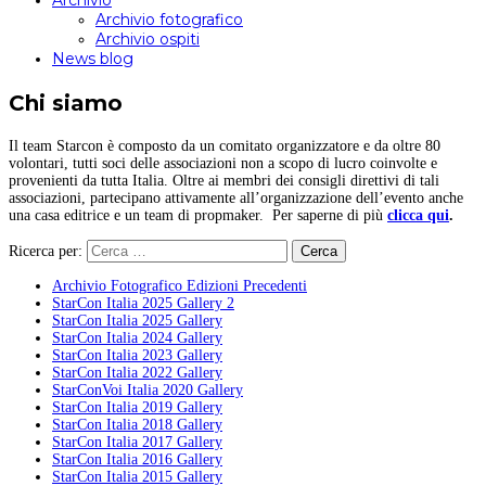
Archivio
Archivio fotografico
Archivio ospiti
News blog
Chi siamo
Il team Starcon è composto da un comitato organizzatore e da oltre 80
volontari, tutti soci delle associazioni non a scopo di lucro coinvolte e
provenienti da tutta Italia. Oltre ai membri dei consigli direttivi di tali
associazioni, partecipano attivamente all’organizzazione dell’evento anche
una casa editrice e un team di propmaker. Per saperne di più
clicca qui
.
Ricerca per:
Archivio Fotografico Edizioni Precedenti
StarCon Italia 2025 Gallery 2
StarCon Italia 2025 Gallery
StarCon Italia 2024 Gallery
StarCon Italia 2023 Gallery
StarCon Italia 2022 Gallery
StarConVoi Italia 2020 Gallery
StarCon Italia 2019 Gallery
StarCon Italia 2018 Gallery
StarCon Italia 2017 Gallery
StarCon Italia 2016 Gallery
StarCon Italia 2015 Gallery