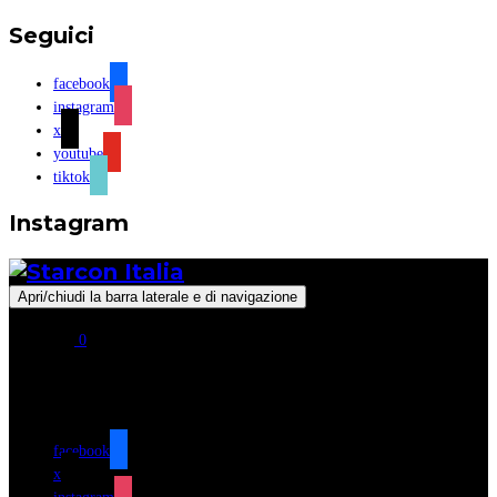
Seguici
facebook
instagram
x
youtube
tiktok
Instagram
Apri/chiudi la barra laterale e di navigazione
0
Seguici
facebook
x