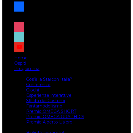
facebook
x
instagram
tiktok
youtube
Home
Ospiti
Programma
Attività
Cos’è la Starcon Italia?
Conferenze
Giochi
Esperienze interattive
Sfilata dei Costumi
Fantamodellismo
Premio OMEGA SHORT
Premio OMEGA GRAPHICS
Premio Alberto Lisiero
Biglietti
Biglietti con Hotel