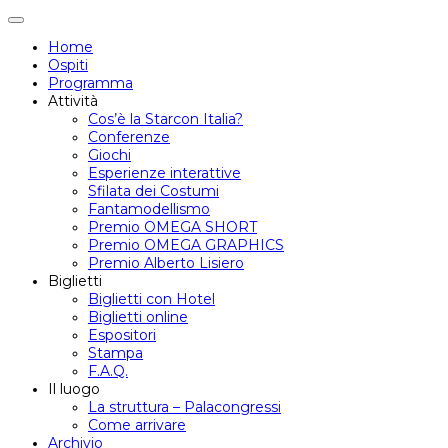
Attiva/disattiva
navigazione
Home
Ospiti
Programma
Attività
Cos’è la Starcon Italia?
Conferenze
Giochi
Esperienze interattive
Sfilata dei Costumi
Fantamodellismo
Premio OMEGA SHORT
Premio OMEGA GRAPHICS
Premio Alberto Lisiero
Biglietti
Biglietti con Hotel
Biglietti online
Espositori
Stampa
F.A.Q.
Il luogo
La struttura – Palacongressi
Come arrivare
Archivio