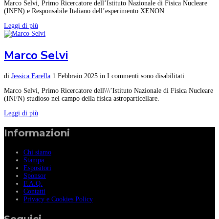
Marco Selvi, Primo Ricercatore dell’Istituto Nazionale di Fisica Nucleare
(INFN) e Responsabile Italiano dell’esperimento XENON
Leggi di più
Marco Selvi
di
Jessica Farella
1 Febbraio 2025
in
I commenti sono disabilitati
Marco Selvi, Primo Ricercatore dell\\\’Istituto Nazionale di Fisica Nucleare
(INFN) studioso nel campo della fisica astroparticellare.
Leggi di più
Informazioni
Chi siamo
Stampa
Espositori
Sponsor
F.A.Q.
Contatti
Privacy e Cookies Policy