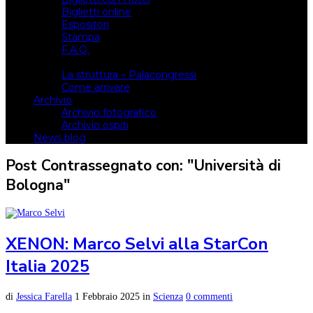
Biglietti online
Espositori
Stampa
F.A.Q.
Il luogo
La struttura – Palacongressi
Come arrivare
Archivio
Archivio fotografico
Archivio ospiti
News blog
Post Contrassegnato con: "Università di
Bologna"
XENON: Marco Selvi alla StarCon
Italia 2025
di
Jessica Farella
1 Febbraio 2025
in
Scienza
0 commenti