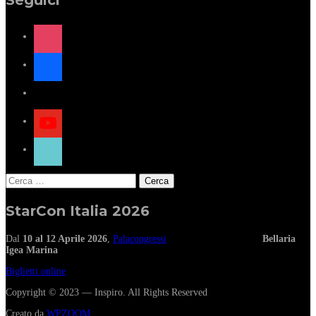
Seguici
instagram
facebook
x
youtube
tiktok
Ricerca
per:
StarCon Italia 2026
Dal
10 al 12 Aprile 2026
,
Palacongressi
Bellaria
Igea Marina
Biglietti online
Copyright © 2023 — Inspiro. All Rights Reserved
Creato da
WPZOOM