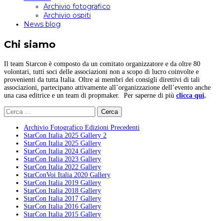
Archivio fotografico
Archivio ospiti
News blog
Chi siamo
Il team Starcon è composto da un comitato organizzatore e da oltre 80
volontari, tutti soci delle associazioni non a scopo di lucro coinvolte e
provenienti da tutta Italia. Oltre ai membri dei consigli direttivi di tali
associazioni, partecipano attivamente all’organizzazione dell’evento anche
una casa editrice e un team di propmaker. Per saperne di più
clicca qui
.
Ricerca
per:
Archivio Fotografico Edizioni Precedenti
StarCon Italia 2025 Gallery 2
StarCon Italia 2025 Gallery
StarCon Italia 2024 Gallery
StarCon Italia 2023 Gallery
StarCon Italia 2022 Gallery
StarConVoi Italia 2020 Gallery
StarCon Italia 2019 Gallery
StarCon Italia 2018 Gallery
StarCon Italia 2017 Gallery
StarCon Italia 2016 Gallery
StarCon Italia 2015 Gallery