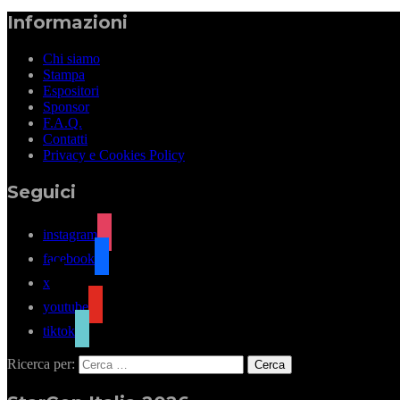
Informazioni
Chi siamo
Stampa
Espositori
Sponsor
F.A.Q.
Contatti
Privacy e Cookies Policy
Seguici
instagram
facebook
x
youtube
tiktok
Ricerca per: