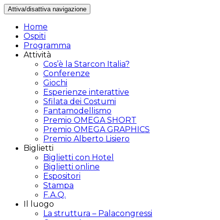
Attiva/disattiva navigazione
Home
Ospiti
Programma
Attività
Cos’è la Starcon Italia?
Conferenze
Giochi
Esperienze interattive
Sfilata dei Costumi
Fantamodellismo
Premio OMEGA SHORT
Premio OMEGA GRAPHICS
Premio Alberto Lisiero
Biglietti
Biglietti con Hotel
Biglietti online
Espositori
Stampa
F.A.Q.
Il luogo
La struttura – Palacongressi