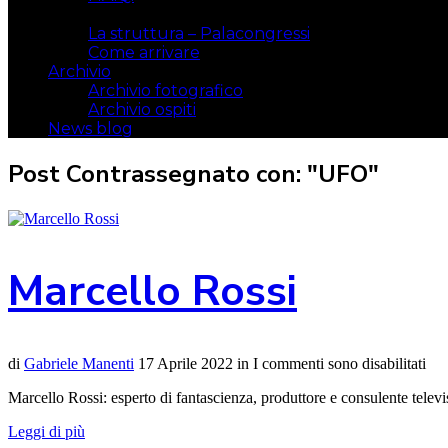
Il luogo
La struttura – Palacongressi
Come arrivare
Archivio
Archivio fotografico
Archivio ospiti
News blog
Post Contrassegnato con: "UFO"
Marcello Rossi
di
Gabriele Manenti
17 Aprile 2022
in
I commenti sono disabilitati
Marcello Rossi: esperto di fantascienza, produttore e consulente telev
Leggi di più