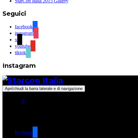
StarCon Italia 2015 Gallery
Seguici
facebook
instagram
x
youtube
tiktok
Instagram
Apri/chiudi la barra laterale e di navigazione
0
Seguici
facebook