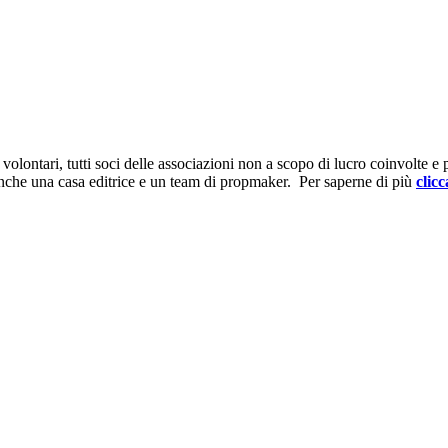
ontari, tutti soci delle associazioni non a scopo di lucro coinvolte e prov
anche una casa editrice e un team di propmaker. Per saperne di più
clicc