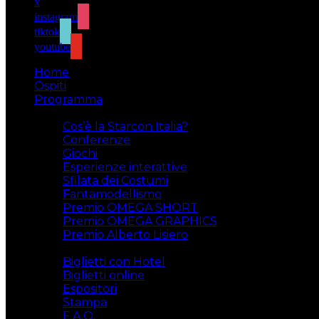
x
instagram
tiktok
youtube
Home
Ospiti
Programma
Attività
Cos’è la Starcon Italia?
Conferenze
Giochi
Esperienze interattive
Sfilata dei Costumi
Fantamodellismo
Premio OMEGA SHORT
Premio OMEGA GRAPHICS
Premio Alberto Lisiero
Biglietti
Biglietti con Hotel
Biglietti online
Espositori
Stampa
F.A.Q.