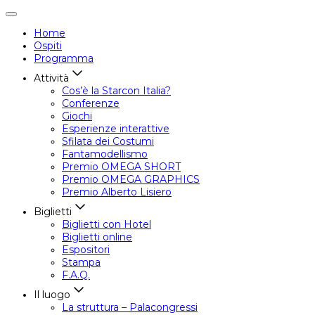
Attiva/disattiva
navigazione
Home
Ospiti
Programma
Attività
Cos’è la Starcon Italia?
Conferenze
Giochi
Esperienze interattive
Sfilata dei Costumi
Fantamodellismo
Premio OMEGA SHORT
Premio OMEGA GRAPHICS
Premio Alberto Lisiero
Biglietti
Biglietti con Hotel
Biglietti online
Espositori
Stampa
F.A.Q.
Il luogo
La struttura – Palacongressi