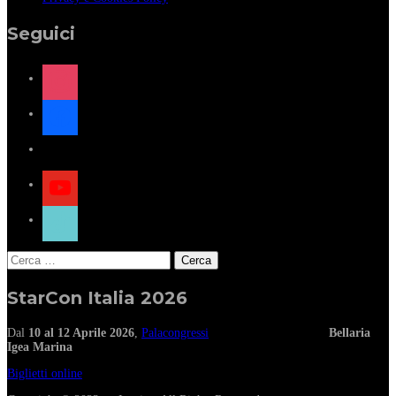
Seguici
instagram
facebook
x
youtube
tiktok
Ricerca
per:
StarCon Italia 2026
Dal
10 al 12 Aprile 2026
,
Palacongressi
Bellaria
Igea Marina
Biglietti online