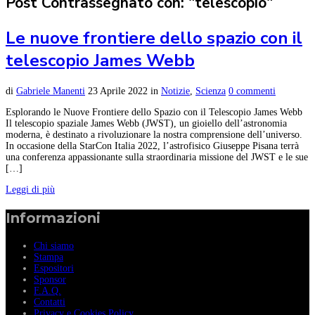
Post Contrassegnato con: "telescopio"
Le nuove frontiere dello spazio con il
telescopio James Webb
di
Gabriele Manenti
23 Aprile 2022
in
Notizie
,
Scienza
0 commenti
Esplorando le Nuove Frontiere dello Spazio con il Telescopio James Webb
Il telescopio spaziale James Webb (JWST), un gioiello dell’astronomia
moderna, è destinato a rivoluzionare la nostra comprensione dell’universo.
In occasione della StarCon Italia 2022, l’astrofisico Giuseppe Pisana terrà
una conferenza appassionante sulla straordinaria missione del JWST e le sue
[…]
Leggi di più
Informazioni
Chi siamo
Stampa
Espositori
Sponsor
F.A.Q.
Contatti
Privacy e Cookies Policy