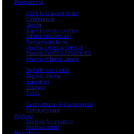
Programma
Attività
Cos’è la Starcon Italia?
Conferenze
Giochi
Esperienze interattive
Sfilata dei Costumi
Fantamodellismo
Premio OMEGA SHORT
Premio OMEGA GRAPHICS
Premio Alberto Lisiero
Biglietti
Biglietti con Hotel
Biglietti online
Espositori
Stampa
F.A.Q.
Il luogo
La struttura – Palacongressi
Come arrivare
Archivio
Archivio fotografico
Archivio ospiti
News blog