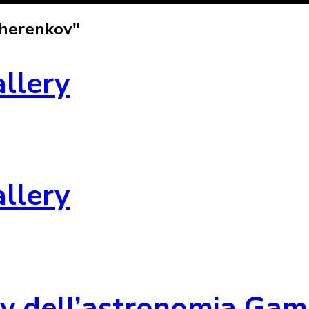
Cherenkov"
allery
allery
kov dell’astronomia Ga