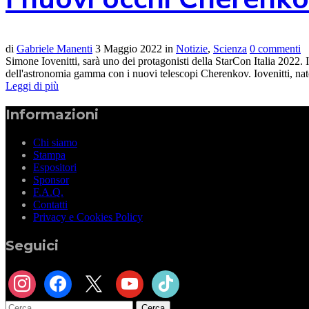
di
Gabriele Manenti
3 Maggio 2022
in
Notizie
,
Scienza
0 commenti
Simone Iovenitti, sarà uno dei protagonisti della StarCon Italia 2022. 
dell'astronomia gamma con i nuovi telescopi Cherenkov. Iovenitti, nato
Leggi di più
Informazioni
Chi siamo
Stampa
Espositori
Sponsor
F.A.Q.
Contatti
Privacy e Cookies Policy
Seguici
instagram
facebook
x
youtube
tiktok
Ricerca