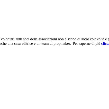
ontari, tutti soci delle associazioni non a scopo di lucro coinvolte e prov
anche una casa editrice e un team di propmaker. Per saperne di più
clicc