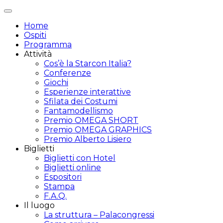
Attiva/disattiva
navigazione
Home
Ospiti
Programma
Attività
Cos’è la Starcon Italia?
Conferenze
Giochi
Esperienze interattive
Sfilata dei Costumi
Fantamodellismo
Premio OMEGA SHORT
Premio OMEGA GRAPHICS
Premio Alberto Lisiero
Biglietti
Biglietti con Hotel
Biglietti online
Espositori
Stampa
F.A.Q.
Il luogo
La struttura – Palacongressi