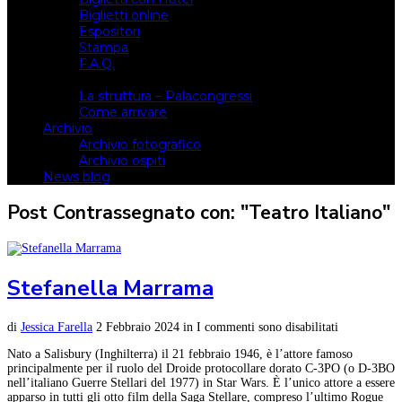
Biglietti online
Espositori
Stampa
F.A.Q.
Il luogo
La struttura – Palacongressi
Come arrivare
Archivio
Archivio fotografico
Archivio ospiti
News blog
Post Contrassegnato con: "Teatro Italiano"
Stefanella Marrama
di
Jessica Farella
2 Febbraio 2024
in
I commenti sono disabilitati
Nato a Salisbury (Inghilterra) il 21 febbraio 1946, è l’attore famoso
principalmente per il ruolo del Droide protocollare dorato C-3PO (o D-3BO
nell’italiano Guerre Stellari del 1977) in Star Wars. È l’unico attore a essere
apparso in tutti gli otto film della Saga Stellare, compreso l’ultimo Rogue