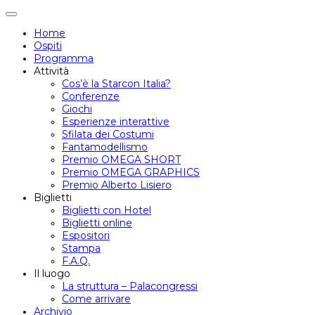
Attiva/disattiva
navigazione
Home
Ospiti
Programma
Attività
Cos’è la Starcon Italia?
Conferenze
Giochi
Esperienze interattive
Sfilata dei Costumi
Fantamodellismo
Premio OMEGA SHORT
Premio OMEGA GRAPHICS
Premio Alberto Lisiero
Biglietti
Biglietti con Hotel
Biglietti online
Espositori
Stampa
F.A.Q.
Il luogo
La struttura – Palacongressi
Come arrivare
Archivio