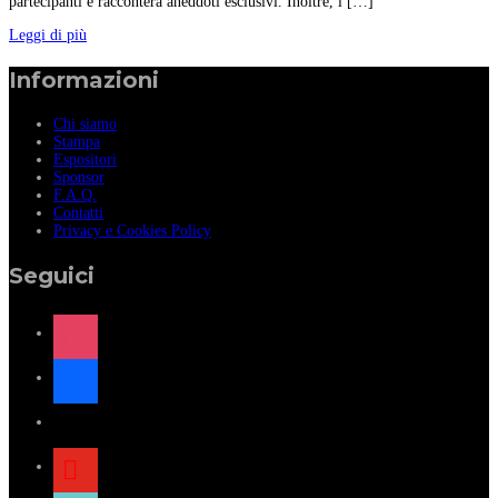
partecipanti e racconterà aneddoti esclusivi. Inoltre, i […]
Leggi di più
Informazioni
Chi siamo
Stampa
Espositori
Sponsor
F.A.Q.
Contatti
Privacy e Cookies Policy
Seguici
instagram
facebook
x
youtube
tiktok