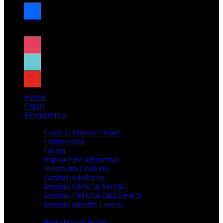
facebook
x
instagram
tiktok
youtube
Home
Ospiti
Programma
Attività
Cos’è la Starcon Italia?
Conferenze
Giochi
Esperienze interattive
Sfilata dei Costumi
Fantamodellismo
Premio OMEGA SHORT
Premio OMEGA GRAPHICS
Premio Alberto Lisiero
Biglietti
Biglietti con Hotel