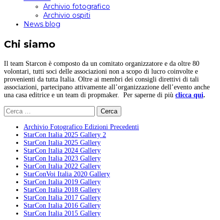
Archivio fotografico
Archivio ospiti
News blog
Chi siamo
Il team Starcon è composto da un comitato organizzatore e da oltre 80
volontari, tutti soci delle associazioni non a scopo di lucro coinvolte e
provenienti da tutta Italia. Oltre ai membri dei consigli direttivi di tali
associazioni, partecipano attivamente all’organizzazione dell’evento anche
una casa editrice e un team di propmaker. Per saperne di più
clicca qui
.
Ricerca
per:
Archivio Fotografico Edizioni Precedenti
StarCon Italia 2025 Gallery 2
StarCon Italia 2025 Gallery
StarCon Italia 2024 Gallery
StarCon Italia 2023 Gallery
StarCon Italia 2022 Gallery
StarConVoi Italia 2020 Gallery
StarCon Italia 2019 Gallery
StarCon Italia 2018 Gallery
StarCon Italia 2017 Gallery
StarCon Italia 2016 Gallery
StarCon Italia 2015 Gallery