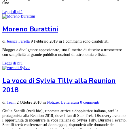
One.
Leggi di più
Moreno Burattini
di
Jessica Farella
9 Febbraio 2019
in
I commenti sono disabilitati
Blogger e divulgatore appassionato, suo il merito di riuscire a trasmettere
con semplicità al grande pubblico nozioni di astronomia e fisica.
Leggi di più
La voce di Sylvia Tilly alla Reunion
2018
di
Team
2 Ottobre 2018
in
Notizie
,
Letteratura
0 commenti
Giulia Santilli (vedi bio), rinomata attrice e doppiatrice italiana, sarà la
protagonista alla Reunion 2018, dove i fan di Star Trek: Discovery avranno
l’opportunità di incontrare la voce italiana di Sylvia Tilly. Durante l’evento,
Santilli terrà conferenze sul doppiaggio, risponderà alle domande dei