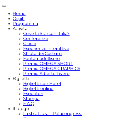
Attiva/disattiva
navigazione
Home
Ospiti
Programma
Attività
Cos’è la Starcon Italia?
Conferenze
Giochi
Esperienze interattive
Sfilata dei Costumi
Fantamodellismo
Premio OMEGA SHORT
Premio OMEGA GRAPHICS
Premio Alberto Lisiero
Biglietti
Biglietti con Hotel
Biglietti online
Espositori
Stampa
F.A.Q.
Il luogo
La struttura – Palacongressi