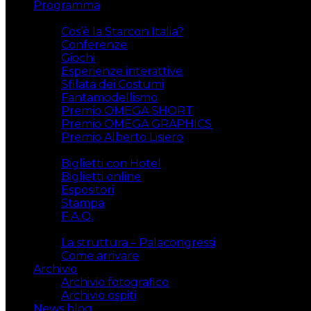
Programma
Attività
Cos’è la Starcon Italia?
Conferenze
Giochi
Esperienze interattive
Sfilata dei Costumi
Fantamodellismo
Premio OMEGA SHORT
Premio OMEGA GRAPHICS
Premio Alberto Lisiero
Biglietti
Biglietti con Hotel
Biglietti online
Espositori
Stampa
F.A.Q.
Il luogo
La struttura – Palacongressi
Come arrivare
Archivio
Archivio fotografico
Archivio ospiti
News blog