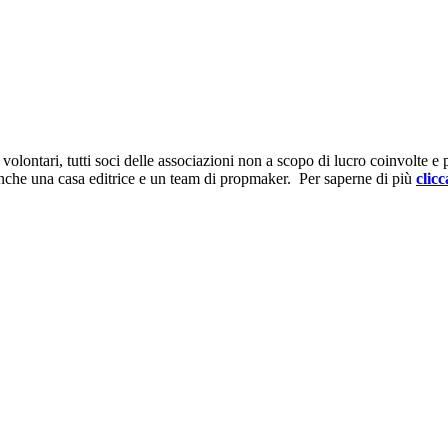
ontari, tutti soci delle associazioni non a scopo di lucro coinvolte e prov
anche una casa editrice e un team di propmaker. Per saperne di più
clicc