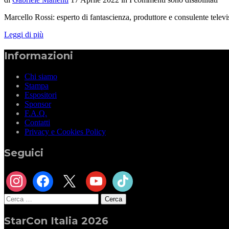
Marcello Rossi: esperto di fantascienza, produttore e consulente telev
Leggi di più
Informazioni
Chi siamo
Stampa
Espositori
Sponsor
F.A.Q.
Contatti
Privacy e Cookies Policy
Seguici
instagram
facebook
x
youtube
tiktok
Ricerca
per:
StarCon Italia 2026