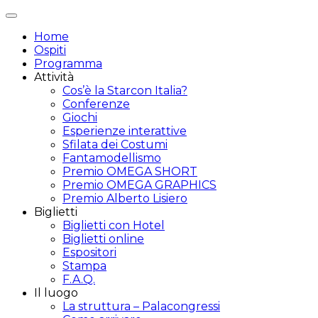
Attiva/disattiva
navigazione
Home
Ospiti
Programma
Attività
Cos’è la Starcon Italia?
Conferenze
Giochi
Esperienze interattive
Sfilata dei Costumi
Fantamodellismo
Premio OMEGA SHORT
Premio OMEGA GRAPHICS
Premio Alberto Lisiero
Biglietti
Biglietti con Hotel
Biglietti online
Espositori
Stampa
F.A.Q.
Il luogo
La struttura – Palacongressi