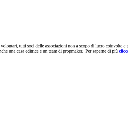
ontari, tutti soci delle associazioni non a scopo di lucro coinvolte e prov
anche una casa editrice e un team di propmaker. Per saperne di più
clicc