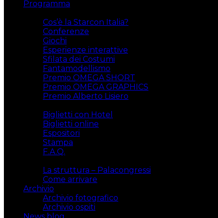
Programma
Attività
Cos’è la Starcon Italia?
Conferenze
Giochi
Esperienze interattive
Sfilata dei Costumi
Fantamodellismo
Premio OMEGA SHORT
Premio OMEGA GRAPHICS
Premio Alberto Lisiero
Biglietti
Biglietti con Hotel
Biglietti online
Espositori
Stampa
F.A.Q.
Il luogo
La struttura – Palacongressi
Come arrivare
Archivio
Archivio fotografico
Archivio ospiti
News blog