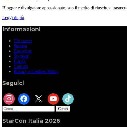
Blogger e divulgatore appassionato, suo il merito di riuscire a trasmet
Leggi di più
Informazioni
Chi siamo
Stampa
Espositori
Sponsor
F.A.Q.
Contatti
Privacy e Cookies Policy
Seguici
instagram
facebook
x
youtube
tiktok
Ricerca
per:
StarCon Italia 2026