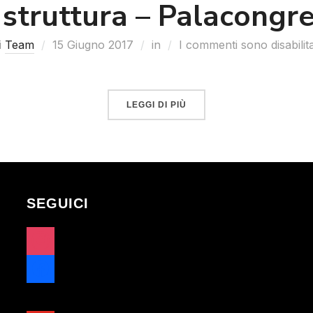
 struttura – Palacongre
i
Team
15 Giugno 2017
in
I commenti sono disabilita
LEGGI DI PIÙ
SEGUICI
instagram
facebook
x