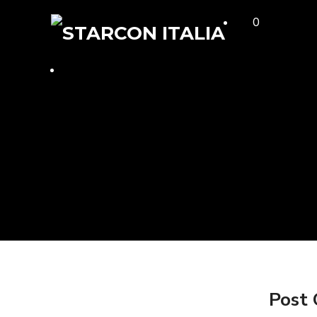
0
Post 