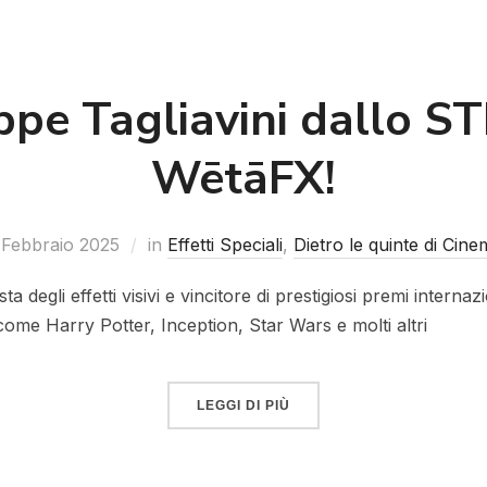
pe Tagliavini dallo ST
WētāFX!
 Febbraio 2025
in
Effetti Speciali
,
Dietro le quinte di Cin
sta degli effetti visivi e vincitore di prestigiosi premi intern
 come Harry Potter, Inception, Star Wars e molti altri
LEGGI DI PIÙ