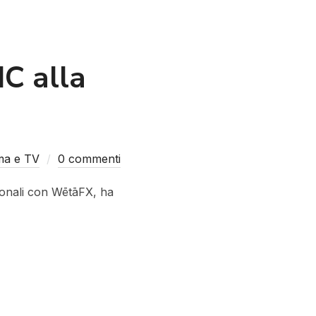
IC alla
ema e TV
0 commenti
azionali con WētāFX, ha