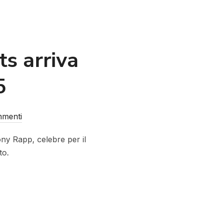
s arriva
5
menti
ony Rapp, celebre per il
to.