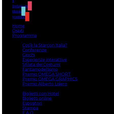
x
instagram
tiktok
youtube
Home
Ospiti
Programma
Attività
Cos’è la Starcon Italia?
Conferenze
Giochi
Esperienze interattive
Sfilata dei Costumi
Fantamodellismo
Premio OMEGA SHORT
Premio OMEGA GRAPHICS
Premio Alberto Lisiero
Biglietti
Biglietti con Hotel
Biglietti online
Espositori
Stampa
F.A.Q.