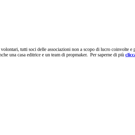
ontari, tutti soci delle associazioni non a scopo di lucro coinvolte e prov
anche una casa editrice e un team di propmaker. Per saperne di più
clicc