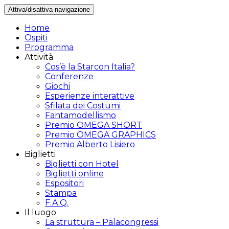
Attiva/disattiva navigazione
Home
Ospiti
Programma
Attività
Cos’è la Starcon Italia?
Conferenze
Giochi
Esperienze interattive
Sfilata dei Costumi
Fantamodellismo
Premio OMEGA SHORT
Premio OMEGA GRAPHICS
Premio Alberto Lisiero
Biglietti
Biglietti con Hotel
Biglietti online
Espositori
Stampa
F.A.Q.
Il luogo
La struttura – Palacongressi