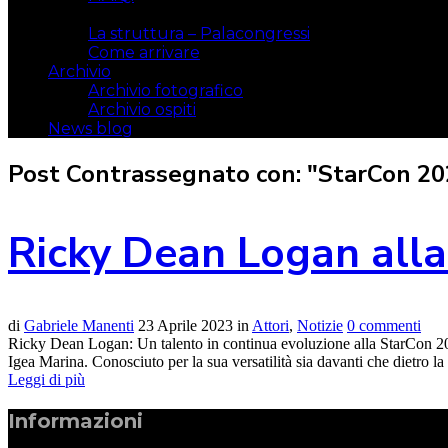
Il luogo
La struttura – Palacongressi
Come arrivare
Archivio
Archivio fotografico
Archivio ospiti
News blog
Post Contrassegnato con: "StarCon 20
Ricky Dean Logan alla
di
Gabriele Manenti
23 Aprile 2023
in
Attori
,
Notizie
0 commenti
Ricky Dean Logan: Un talento in continua evoluzione alla StarCon 2023
Igea Marina. Conosciuto per la sua versatilità sia davanti che dietro l
Leggi di più
Informazioni