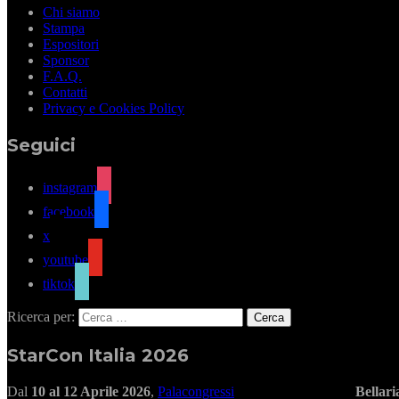
Chi siamo
Stampa
Espositori
Sponsor
F.A.Q.
Contatti
Privacy e Cookies Policy
Seguici
instagram
facebook
x
youtube
tiktok
Ricerca per:
StarCon Italia 2026
Dal
10 al 12 Aprile 2026
,
Palacongressi
Bellar