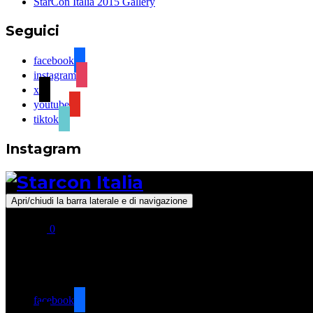
StarCon Italia 2015 Gallery
Seguici
facebook
instagram
x
youtube
tiktok
Instagram
Apri/chiudi la barra laterale e di navigazione
0
Seguici
facebook