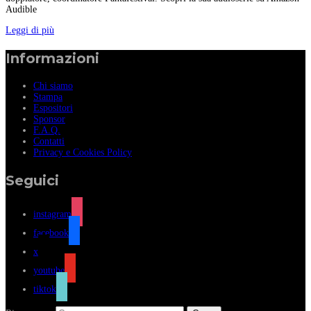
Audible
Leggi di più
Informazioni
Chi siamo
Stampa
Espositori
Sponsor
F.A.Q.
Contatti
Privacy e Cookies Policy
Seguici
instagram
facebook
x
youtube
tiktok