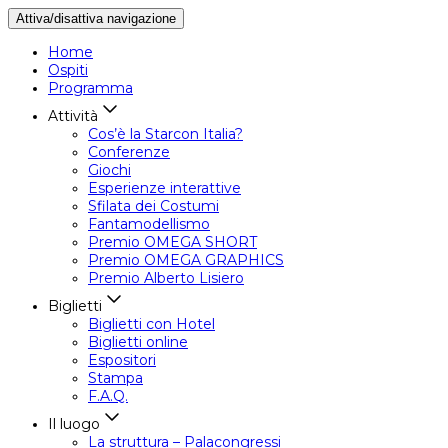
Attiva/disattiva navigazione
Home
Ospiti
Programma
Attività
Cos’è la Starcon Italia?
Conferenze
Giochi
Esperienze interattive
Sfilata dei Costumi
Fantamodellismo
Premio OMEGA SHORT
Premio OMEGA GRAPHICS
Premio Alberto Lisiero
Biglietti
Biglietti con Hotel
Biglietti online
Espositori
Stampa
F.A.Q.
Il luogo
La struttura – Palacongressi