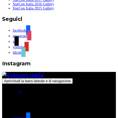
StarCon Italia 2016 Gallery
StarCon Italia 2015 Gallery
Seguici
facebook
instagram
x
youtube
tiktok
Instagram
Apri/chiudi la barra laterale e di navigazione
0
Seguici
facebook