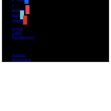
x
instagram
tiktok
youtube
Home
Ospiti
Programma
Attività
Biglietti
Il luogo
Archivio
News blog