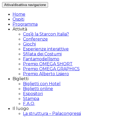
Attiva/disattiva navigazione
Home
Ospiti
Programma
Attività
Cos’è la Starcon Italia?
Conferenze
Giochi
Esperienze interattive
Sfilata dei Costumi
Fantamodellismo
Premio OMEGA SHORT
Premio OMEGA GRAPHICS
Premio Alberto Lisiero
Biglietti
Biglietti con Hotel
Biglietti online
Espositori
Stampa
F.A.Q.
Il luogo
La struttura – Palacongressi