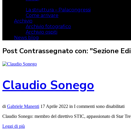
Il luogo
La struttura – Palacongressi
Come arrivare
Archivio
Archivio fotografico
Archivio ospiti
News blog
Post Contrassegnato con: "Sezione Edi
Claudio Sonego
di
Gabriele Manenti
17 Aprile 2022
in
I commenti sono disabilitati
Claudio Sonego: membro del direttivo STIC, appassionato di Star Trek,
Leggi di più