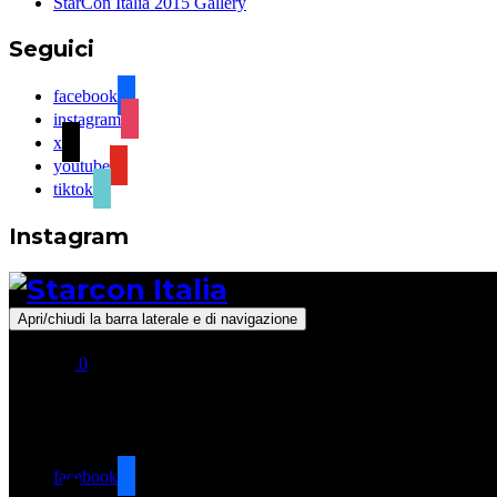
StarCon Italia 2015 Gallery
Seguici
facebook
instagram
x
youtube
tiktok
Instagram
Apri/chiudi la barra laterale e di navigazione
0
Seguici
facebook