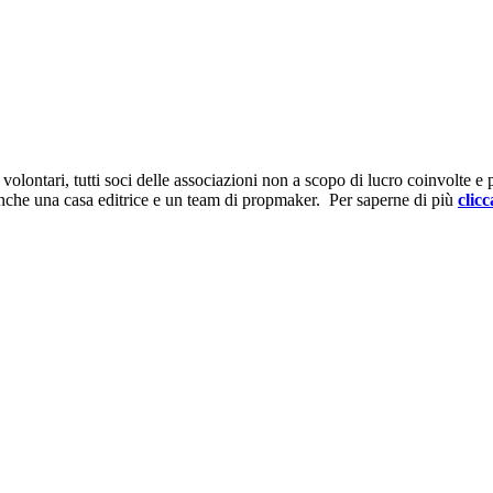
ontari, tutti soci delle associazioni non a scopo di lucro coinvolte e prov
anche una casa editrice e un team di propmaker. Per saperne di più
clicc