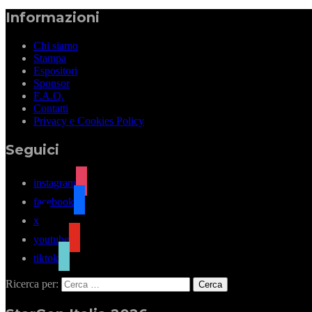
Informazioni
Chi siamo
Stampa
Espositori
Sponsor
F.A.Q.
Contatti
Privacy e Cookies Policy
Seguici
instagram
facebook
x
youtube
tiktok
Ricerca per: