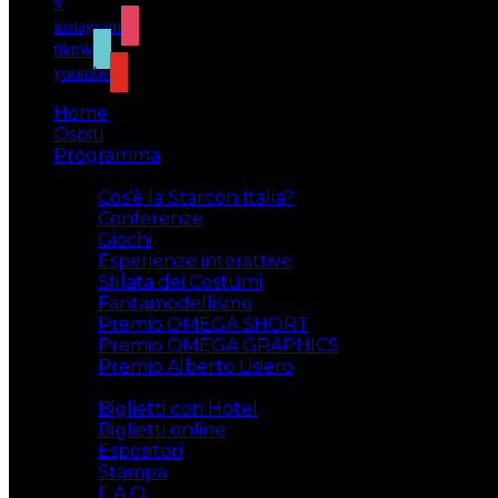
x
instagram
tiktok
youtube
Home
Ospiti
Programma
Attività
Cos’è la Starcon Italia?
Conferenze
Giochi
Esperienze interattive
Sfilata dei Costumi
Fantamodellismo
Premio OMEGA SHORT
Premio OMEGA GRAPHICS
Premio Alberto Lisiero
Biglietti
Biglietti con Hotel
Biglietti online
Espositori
Stampa
F.A.Q.